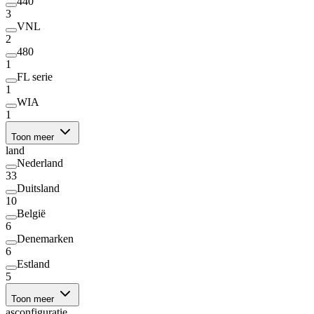
440
3
VNL
2
480
1
FL serie
1
WIA
1
Toon meer
land
Nederland
33
Duitsland
10
België
6
Denemarken
6
Estland
5
Toon meer
asconfiguratie