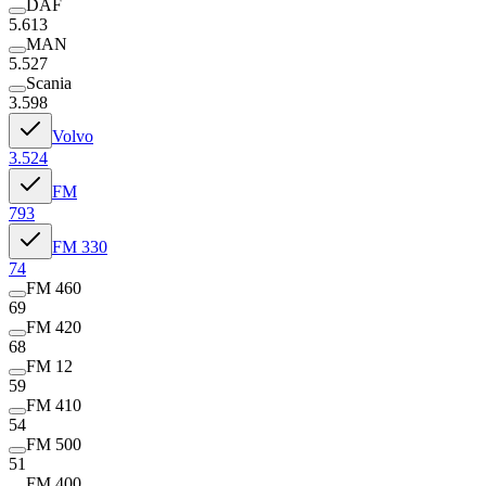
DAF
5.613
MAN
5.527
Scania
3.598
Volvo
3.524
FM
793
FM 330
74
FM 460
69
FM 420
68
FM 12
59
FM 410
54
FM 500
51
FM 400