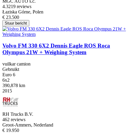
MGC AUTO s.c.
4.3
219 reviews
Łaziska Górne, Polen
€ 23.500
Stuur bericht
Volvo FM 330 6X2 Dennis Eagle ROS Roca
Olympus 21W + Weighing System
vuilkar camion
Gebruikt
Euro 6
6x2
390,878 km
2015
RH Trucks B.V.
4
62 reviews
Groot-Ammers, Nederland
€ 19.950