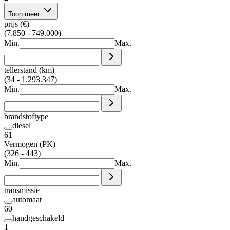
Toon meer
prijs (€)
(7.850 - 749.000)
Min.
Max.
tellerstand (km)
(34 - 1.293.347)
Min.
Max.
brandstoftype
diesel
61
Vermogen (PK)
(326 - 443)
Min.
Max.
transmissie
automaat
60
handgeschakeld
1