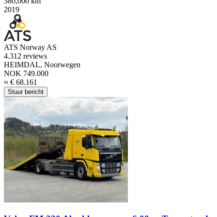
380,000 km
2019
ATS Norway AS
4.3
12 reviews
HEIMDAL, Noorwegen
NOK 749.000
≈ € 68.161
Stuur bericht