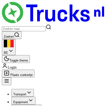
Zoeken
BE
Toggle theme
Login
Plaats zoekertje
Transport
Equipment