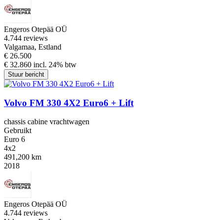
Engeros Otepää OÜ
4.7
44 reviews
Valgamaa, Estland
€ 26.500
€ 32.860 incl. 24% btw
Stuur bericht
Volvo FM 330 4X2 Euro6 + Lift
chassis cabine vrachtwagen
Gebruikt
Euro 6
4x2
491,200 km
2018
Engeros Otepää OÜ
4.7
44 reviews