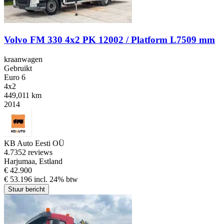
Volvo FM 330 4x2 PK 12002 / Platform L7509 mm
kraanwagen
Gebruikt
Euro 6
4x2
449,011 km
2014
KB Auto Eesti OÜ
4.7
352 reviews
Harjumaa, Estland
€ 42.900
€ 53.196 incl. 24% btw
Stuur bericht