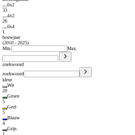
6x2
33
4x2
26
6x4
1
bouwjaar
(2010 - 2025)
Min.
Max.
zoekwoord
zoekwoord
kleur
Wit
20
Groen
5
Geel
5
Blauw
4
Grijs
1