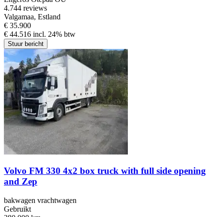
4.7
44 reviews
Valgamaa, Estland
€ 35.900
€ 44.516 incl. 24% btw
Stuur bericht
Volvo FM 330 4x2 box truck with full side opening
and Zep
bakwagen vrachtwagen
Gebruikt