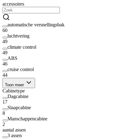
accessoires
automatische versnellingsbak
60
luchtvering
49
climate control
49
ABS
46
cruise control
44
Toon meer
Cabinetype
Dagcabine
17
Slaapcabine
8
Manschappencabine
2
aantal assen
3 assen