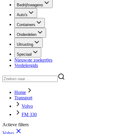
Bedrijfswagens
Auto's
Containers
Onderdelen
Uitrusting
Speciaal
Nieuwste zoekertjes
Verdelergids
Home
Transport
Volvo
FM 330
Actieve filters
Volvo