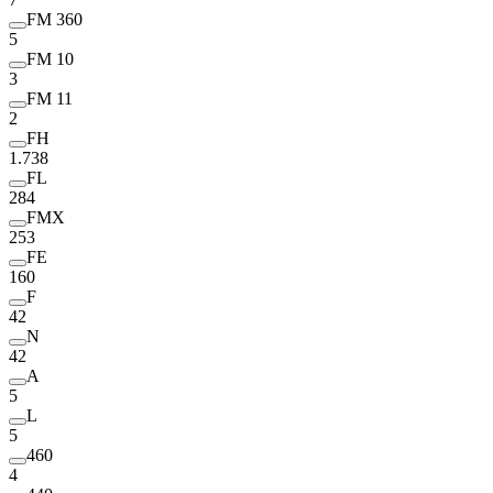
FM 360
5
FM 10
3
FM 11
2
FH
1.738
FL
284
FMX
253
FE
160
F
42
N
42
A
5
L
5
460
4