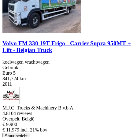
Volvo FM 330 19T Frigo - Carrier Supra 950MT +
Lift - Belgian Truck
koelwagen vrachtwagen
Gebruikt
Euro 5
841,724 km
2011
M.J.C. Trucks & Machinery B.v.b.A.
4.8
104 reviews
Overpelt, België
€ 9.900
€ 11.979 incl. 21% btw
Stuur bericht