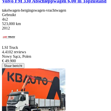
Volvo FM 330 Abschleppwagen 6,00 m Topzustand
takelwagen-bergingswagen-vrachtwagen
Gebruikt
4x2
523,000 km
2012
LSI Truck
4.4
102 reviews
Nowy Sącz, Polen
€ 49.900
Stuur bericht