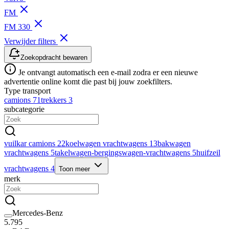
FM
FM 330
Verwijder filters
Zoekopdracht bewaren
Je ontvangt automatisch een e-mail zodra er een nieuwe
advertentie online komt die past bij jouw zoekfilters.
Type transport
camions
71
trekkers
3
subcategorie
vuilkar camions
22
koelwagen vrachtwagens
13
bakwagen
vrachtwagens
5
takelwagen-bergingswagen-vrachtwagens
5
huifzeil
vrachtwagens
4
Toon meer
merk
Mercedes-Benz
5.795