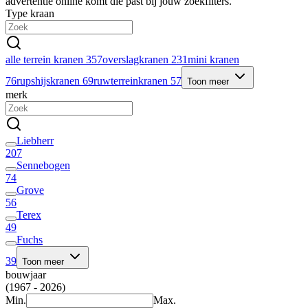
advertentie online komt die past bij jouw zoekfilters.
Type kraan
alle terrein kranen
357
overslagkranen
231
mini kranen
76
rupshijskranen
69
ruwterreinkranen
57
Toon meer
merk
Liebherr
207
Sennebogen
74
Grove
56
Terex
49
Fuchs
39
Toon meer
bouwjaar
(1967 - 2026)
Min.
Max.