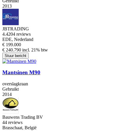
Gebruikt
2013
JBTRADING
4.4
204 reviews
EDE, Nederland
€ 199.000
€ 240.790 incl. 21% btw
Stuur bericht
Mantsinen M90
overslagkraan
Gebruikt
2014
Bauwens Trading BV
4
4 reviews
Brasschaat, België