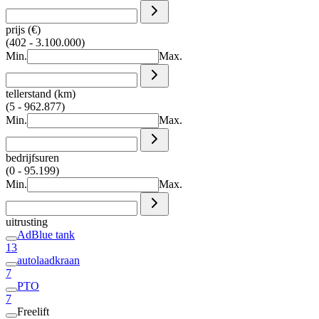
prijs (€)
(402 - 3.100.000)
Min.
Max.
tellerstand (km)
(5 - 962.877)
Min.
Max.
bedrijfsuren
(0 - 95.199)
Min.
Max.
uitrusting
AdBlue tank
13
autolaadkraan
7
PTO
7
Freelift