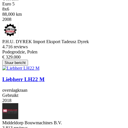
Euro 5
8x6
88,000 km
2008
P.H.U. DYREK Import Eksport Tadeusz Dyrek
4.7
16 reviews
Podegrodzie, Polen
€ 329.000
Stuur bericht
Liebherr LH22 M
overslagkraan
Gebruikt
2018
Middeldorp Bouwmachines B.V.
3.8
13 reviews