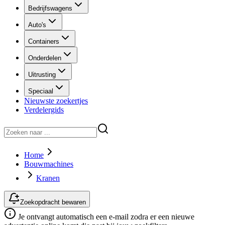
Bedrijfswagens
Auto's
Containers
Onderdelen
Uitrusting
Speciaal
Nieuwste zoekertjes
Verdelergids
Home
Bouwmachines
Kranen
Zoekopdracht bewaren
Je ontvangt automatisch een e-mail zodra er een nieuwe