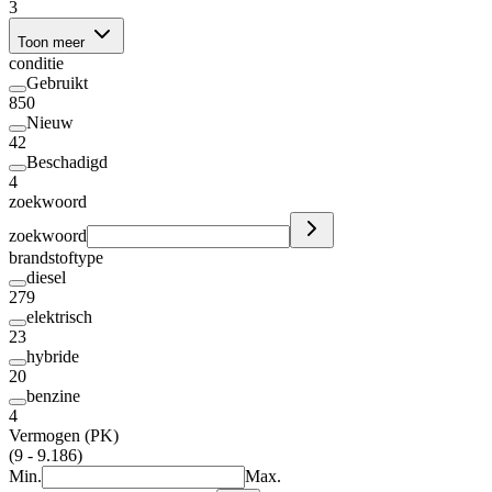
3
Toon meer
conditie
Gebruikt
850
Nieuw
42
Beschadigd
4
zoekwoord
zoekwoord
brandstoftype
diesel
279
elektrisch
23
hybride
20
benzine
4
Vermogen (PK)
(9 - 9.186)
Min.
Max.