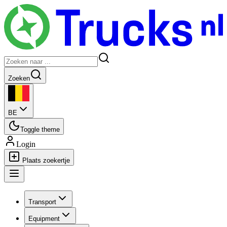
Zoeken
BE
Toggle theme
Login
Plaats zoekertje
Transport
Equipment