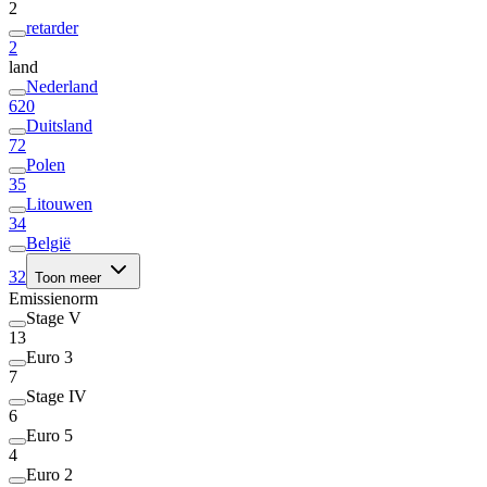
2
retarder
2
land
Nederland
620
Duitsland
72
Polen
35
Litouwen
34
België
32
Toon meer
Emissienorm
Stage V
13
Euro 3
7
Stage IV
6
Euro 5
4
Euro 2