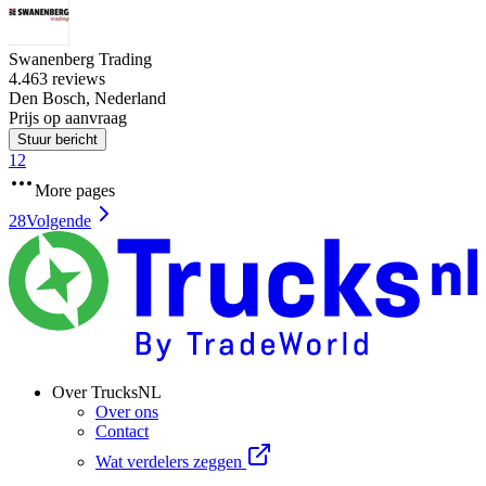
Swanenberg Trading
4.4
63 reviews
Den Bosch, Nederland
Prijs op aanvraag
Stuur bericht
1
2
More pages
28
Volgende
Over TrucksNL
Over ons
Contact
Wat verdelers zeggen