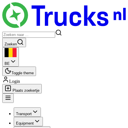
Zoeken
BE
Toggle theme
Login
Plaats zoekertje
Transport
Equipment