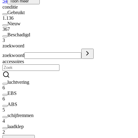
54
Toon meer
conditie
Gebruikt
1.136
Nieuw
367
Beschadigd
3
zoekwoord
zoekwoord
accessoires
luchtvering
6
EBS
6
ABS
5
schijfremmen
4
laadklep
2