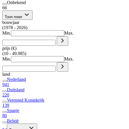
Onbekend
66
Toon meer
bouwjaar
(1978 - 2026)
Min.
Max.
prijs (€)
(10 - 49.985)
Min.
Max.
land
Nederland
941
Duitsland
220
Verenigd Koninkrijk
139
Spanje
80
België