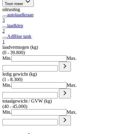
Toon meer
uitrusting
autolaadkraan
3
laadklep
2
AdBlue tank
1
laadvermogen (kg)
(0 - 39.800)
Min.
Max.
ledig gewicht (kg)
(1 - 8.300)
Min.
Max.
totaalgewicht / GVW (kg)
(40 - 45.000)
Min.
Max.