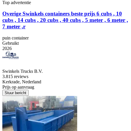
Top advertentie
Overige Swinkels containers beste prijs 6 cubs , 10
cubs , 14 cubs , 20 cubs , 40 cubs , 5 meter , 6 meter ,
7 meter ,r
puin container
Gebruikt
2026
Swinkels Trucks B.V.
3.8
15 reviews
Kerkrade, Nederland
Prijs op aanvraag
Stuur bericht