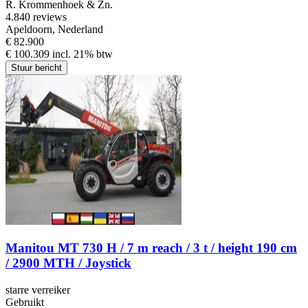
R. Krommenhoek & Zn.
4.8
40 reviews
Apeldoorn, Nederland
€ 82.900
€ 100.309 incl. 21% btw
Stuur bericht
Manitou MT 730 H / 7 m reach / 3 t / height 190 cm
/ 2900 MTH / Joystick
starre verreiker
Gebruikt