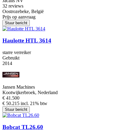
Jacalis NV
3
2 reviews
Oostrozebeke, België
Prijs op aanvraag
Stuur bericht
Haulotte HTL 3614
starre verreiker
Gebruikt
2014
Jansen Machines
Kootwijkerbroek, Nederland
€ 41.500
€ 50.215 incl. 21% btw
Stuur bericht
Bobcat TL26.60