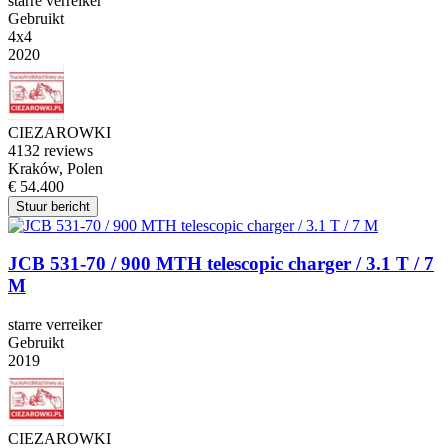
starre verreiker
Gebruikt
4x4
2020
CIEZAROWKI
4
132 reviews
Kraków, Polen
€ 54.400
Stuur bericht
JCB 531-70 / 900 MTH telescopic charger / 3.1 T / 7
M
starre verreiker
Gebruikt
2019
CIEZAROWKI