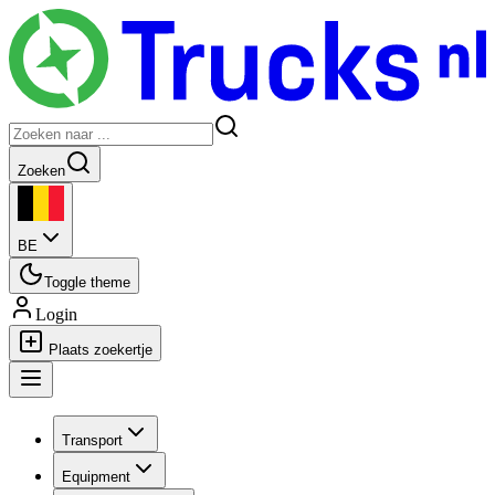
Zoeken
BE
Toggle theme
Login
Plaats zoekertje
Transport
Equipment