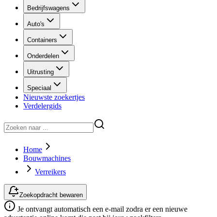
Bedrijfswagens
Auto's
Containers
Onderdelen
Uitrusting
Speciaal
Nieuwste zoekertjes
Verdelergids
Home
Bouwmachines
Verreikers
Zoekopdracht bewaren
Je ontvangt automatisch een e-mail zodra er een nieuwe