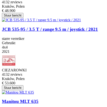
4
132 reviews
Kraków, Polen
€ 48.900
Stuur bericht
JCB 535-95 / 3.5 T / range 9.5 m / joystick / 2021
starre verreiker
Gebruikt
4x4
2021
CIEZAROWKI
4
132 reviews
Kraków, Polen
€ 53.600
Stuur bericht
Manitou MLT 635