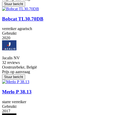
Stuur bericht
Bobcat TL30.70DB
verreiker agrarisch
Gebruikt
2020
Jacalis NV
3
2 reviews
Oostrozebeke, België
Prijs op aanvraag
Stuur bericht
Merlo P 38.13
starre verreiker
Gebruikt
2017