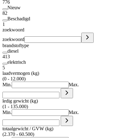
776
Nieuw
82
Beschadigd
1
zoekwoord
zoekwoord
brandstoftype
diesel
413
elektrisch
5
laadvermogen (kg)
(0 - 12.000)
Min.
Max.
ledig gewicht (kg)
(1 - 135.000)
Min.
Max.
totaalgewicht / GVW (kg)
(2.370 - 60.500)