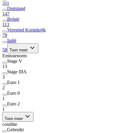
311
Duitsland
147
België
113
Verenigd Koninkrijk
78
Italië
58
Toon meer
Emissienorm
Stage V
13
Stage IIIA
3
Euro 1
2
Euro 0
1
Euro 2
1
Toon meer
conditie
Gebruikt