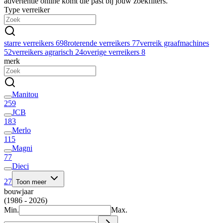
advertentie online komt die past bij jouw zoekfilters.
Type verreiker
starre verreikers
698
roterende verreikers
77
verreik graafmachines
52
verreikers agrarisch
24
overige verreikers
8
merk
Manitou
259
JCB
183
Merlo
115
Magni
77
Dieci
27
Toon meer
bouwjaar
(1986 - 2026)
Min.
Max.