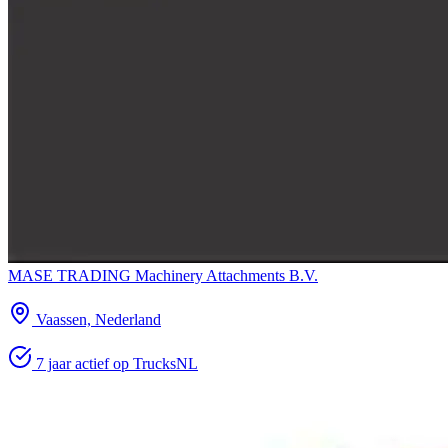
MASE TRADING Machinery Attachments B.V.
Vaassen, Nederland
7 jaar actief op TrucksNL