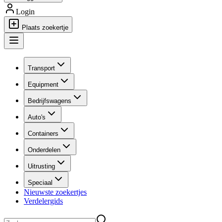
Login
Plaats zoekertje
Transport
Equipment
Bedrijfswagens
Auto's
Containers
Onderdelen
Uitrusting
Speciaal
Nieuwste zoekertjes
Verdelergids