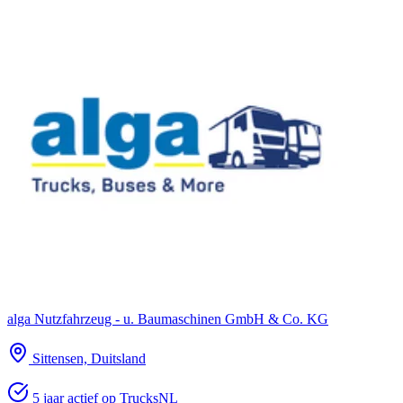
alga Nutzfahrzeug - u. Baumaschinen GmbH & Co. KG
Sittensen, Duitsland
5 jaar actief op TrucksNL