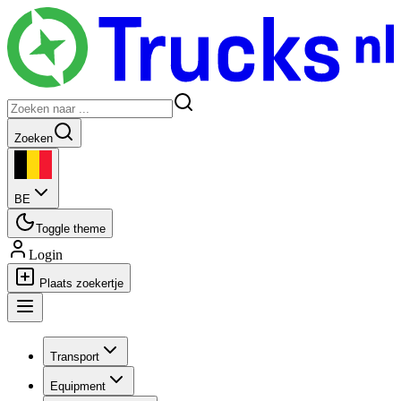
Zoeken
BE
Toggle theme
Login
Plaats zoekertje
Transport
Equipment