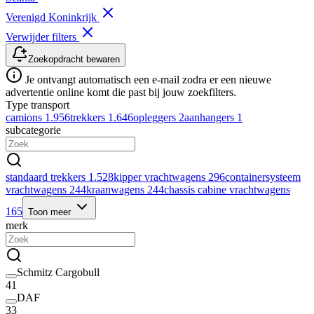
Verenigd Koninkrijk
Verwijder filters
Zoekopdracht bewaren
Je ontvangt automatisch een e-mail zodra er een nieuwe
advertentie online komt die past bij jouw zoekfilters.
Type transport
camions
1.956
trekkers
1.646
opleggers
2
aanhangers
1
subcategorie
standaard trekkers
1.528
kipper vrachtwagens
296
containersysteem
vrachtwagens
244
kraanwagens
244
chassis cabine vrachtwagens
165
Toon meer
merk
Schmitz Cargobull
41
DAF
33