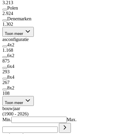
3.213
Polen
2.924
Denemarken
1.302
Toon meer
asconfiguratie
4x2
1.168
6x2
875
6x4
293
8x4
267
8x2
108
Toon meer
bouwjaar
(1900 - 2026)
Min.
Max.