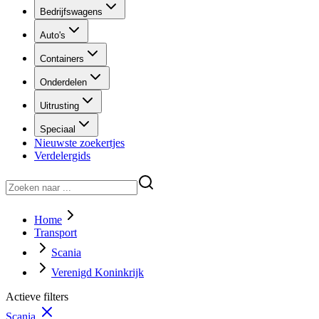
Bedrijfswagens
Auto's
Containers
Onderdelen
Uitrusting
Speciaal
Nieuwste zoekertjes
Verdelergids
Home
Transport
Scania
Verenigd Koninkrijk
Actieve filters
Scania