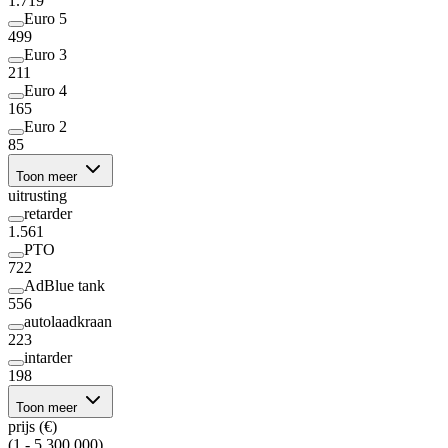
1.719
Euro 5
499
Euro 3
211
Euro 4
165
Euro 2
85
Toon meer
uitrusting
retarder
1.561
PTO
722
AdBlue tank
556
autolaadkraan
223
intarder
198
Toon meer
prijs (€)
(1 - 5.300.000)