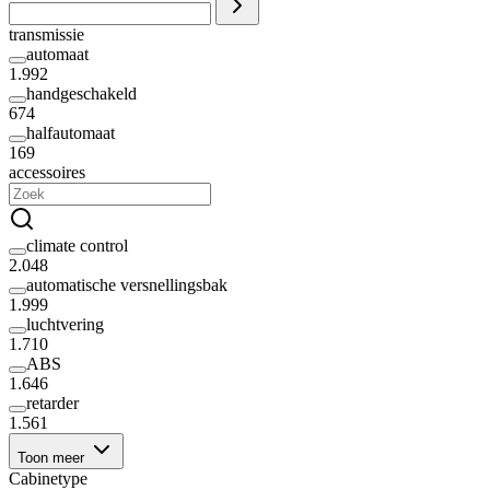
transmissie
automaat
1.992
handgeschakeld
674
halfautomaat
169
accessoires
climate control
2.048
automatische versnellingsbak
1.999
luchtvering
1.710
ABS
1.646
retarder
1.561
Toon meer
Cabinetype