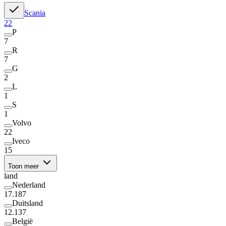
Scania
22
P
7
R
7
G
2
L
1
S
1
Volvo
22
Iveco
15
Toon meer
land
Nederland
17.187
Duitsland
12.137
België