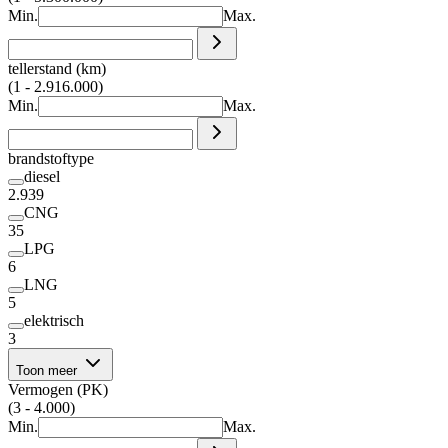
Min.
Max.
tellerstand (km)
(1 - 2.916.000)
Min.
Max.
brandstoftype
diesel
2.939
CNG
35
LPG
6
LNG
5
elektrisch
3
Toon meer
Vermogen (PK)
(3 - 4.000)
Min.
Max.