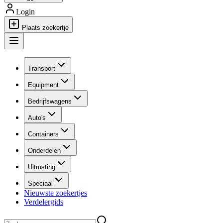
Login
Plaats zoekertje
Transport
Equipment
Bedrijfswagens
Auto's
Containers
Onderdelen
Uitrusting
Speciaal
Nieuwste zoekertjes
Verdelergids