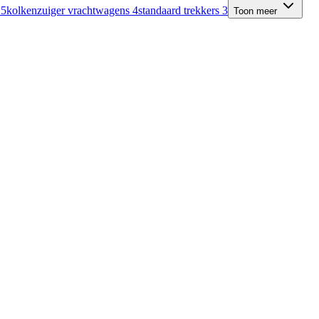
s
5
kolkenzuiger vrachtwagens
4
standaard trekkers
3
Toon meer