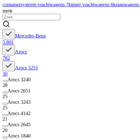
containersysteem vrachtwagens
7
kipper vrachtwagens
6
kraanwagen
merk
Mercedes-Benz
5.801
Arocs
782
Arocs 3251
30
Arocs 3240
28
Arocs 2651
25
Arocs 3243
25
Arocs 4142
21
Arocs 2645
20
Arocs 1840