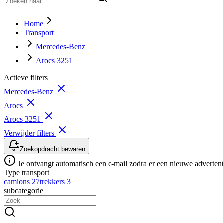
Home
Transport
Mercedes-Benz
Arocs 3251
Actieve filters
Mercedes-Benz
Arocs
Arocs 3251
Verwijder filters
Zoekopdracht bewaren
Je ontvangt automatisch een e-mail zodra er een nieuwe advertenti
Type transport
camions
27
trekkers
3
subcategorie