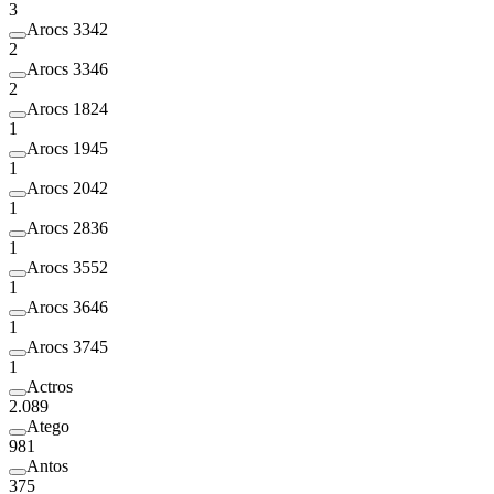
3
Arocs 3342
2
Arocs 3346
2
Arocs 1824
1
Arocs 1945
1
Arocs 2042
1
Arocs 2836
1
Arocs 3552
1
Arocs 3646
1
Arocs 3745
1
Actros
2.089
Atego
981
Antos
375