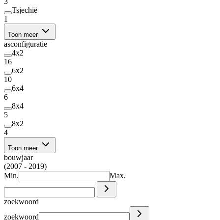
3
Tsjechië
1
Toon meer
asconfiguratie
4x2
16
6x2
10
6x4
6
8x4
5
8x2
4
Toon meer
bouwjaar
(2007 - 2019)
Min.
Max.
zoekwoord
zoekwoord