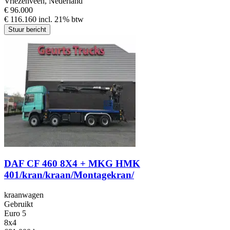
Vriezenveen, Nederland
€ 96.000
€ 116.160 incl. 21% btw
Stuur bericht
DAF CF 460 8X4 + MKG HMK
401/kran/kraan/Montagekran/
kraanwagen
Gebruikt
Euro 5
8x4