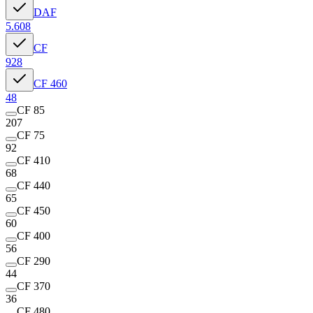
DAF
5.608
CF
928
CF 460
48
CF 85
207
CF 75
92
CF 410
68
CF 440
65
CF 450
60
CF 400
56
CF 290
44
CF 370
36
CF 480