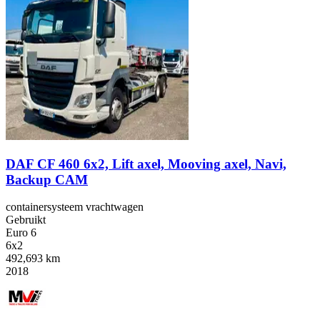
DAF CF 460 6x2, Lift axel, Mooving axel, Navi,
Backup CAM
containersysteem vrachtwagen
Gebruikt
Euro 6
6x2
492,693 km
2018