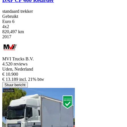
DAF CF 460 Retarder
standaard trekker
Gebruikt
Euro 6
4x2
820,497 km
2017
MVI Trucks B.V.
4.5
20 reviews
Uden, Nederland
€ 10.900
€ 13.189 incl. 21% btw
Stuur bericht