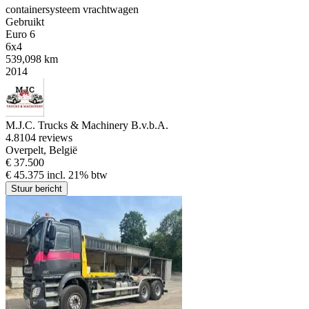
containersysteem vrachtwagen
Gebruikt
Euro 6
6x4
539,098 km
2014
M.J.C. Trucks & Machinery B.v.b.A.
4.8
104 reviews
Overpelt, België
€ 37.500
€ 45.375 incl. 21% btw
Stuur bericht