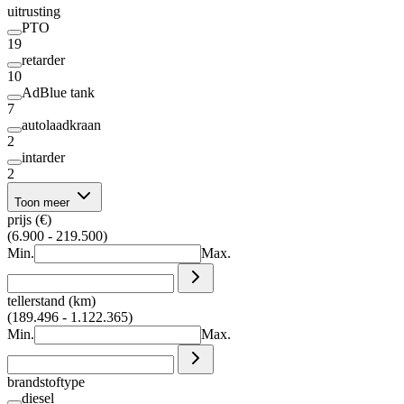
uitrusting
PTO
19
retarder
10
AdBlue tank
7
autolaadkraan
2
intarder
2
Toon meer
prijs (€)
(6.900 - 219.500)
Min.
Max.
tellerstand (km)
(189.496 - 1.122.365)
Min.
Max.
brandstoftype
diesel