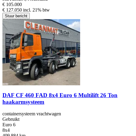
€ 105.000
€ 127.050 incl. 21% btw
Stuur bericht
DAF CF 460 FAD 8x4 Euro 6 Multilift 26 Ton
haakarmsysteem
containersysteem vrachtwagen
Gebruikt
Euro 6
8x4
409,884 km