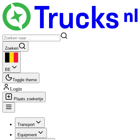
Zoeken
BE
Toggle theme
Login
Plaats zoekertje
Transport
Equipment