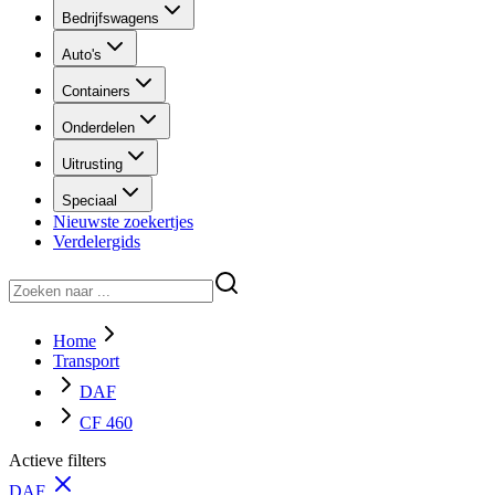
Bedrijfswagens
Auto's
Containers
Onderdelen
Uitrusting
Speciaal
Nieuwste zoekertjes
Verdelergids
Home
Transport
DAF
CF 460
Actieve filters
DAF