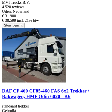
MVI Trucks B.V.
4.5
20 reviews
Uden, Nederland
€ 31.900
€ 38.599 incl. 21% btw
Stuur bericht
DAF CF 460 CF85-460 FAS 6x2 Trekker /
Bakwagen, HMF Odin 6020 - K6
standaard trekker
Gebruikt