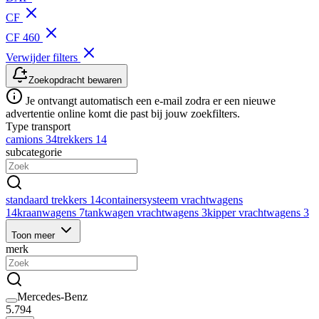
CF
CF 460
Verwijder filters
Zoekopdracht bewaren
Je ontvangt automatisch een e-mail zodra er een nieuwe
advertentie online komt die past bij jouw zoekfilters.
Type transport
camions
34
trekkers
14
subcategorie
standaard trekkers
14
containersysteem vrachtwagens
14
kraanwagens
7
tankwagen vrachtwagens
3
kipper vrachtwagens
3
Toon meer
merk
Mercedes-Benz
5.794