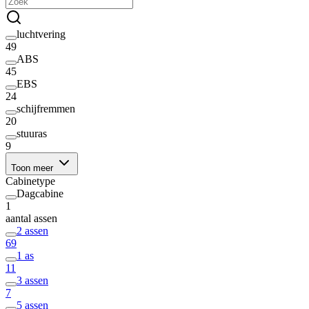
luchtvering
49
ABS
45
EBS
24
schijfremmen
20
stuuras
9
Toon meer
Cabinetype
Dagcabine
1
aantal assen
2 assen
69
1 as
11
3 assen
7
5 assen