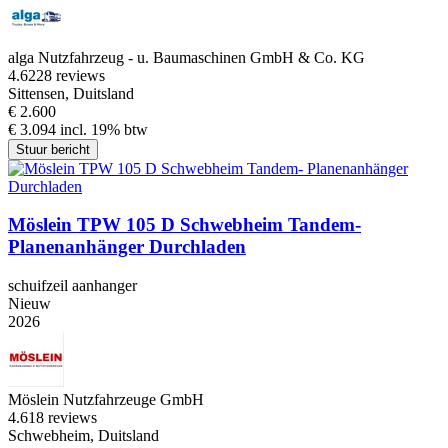
alga Nutzfahrzeug - u. Baumaschinen GmbH & Co. KG
4.6
228 reviews
Sittensen, Duitsland
€ 2.600
€ 3.094 incl. 19% btw
Stuur bericht
Möslein TPW 105 D Schwebheim Tandem-
Planenanhänger Durchladen
schuifzeil aanhanger
Nieuw
2026
Möslein Nutzfahrzeuge GmbH
4.6
18 reviews
Schwebheim, Duitsland