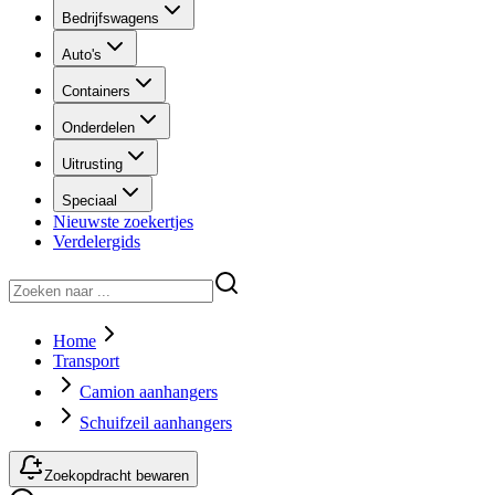
Bedrijfswagens
Auto's
Containers
Onderdelen
Uitrusting
Speciaal
Nieuwste zoekertjes
Verdelergids
Home
Transport
Camion aanhangers
Schuifzeil aanhangers
Zoekopdracht bewaren