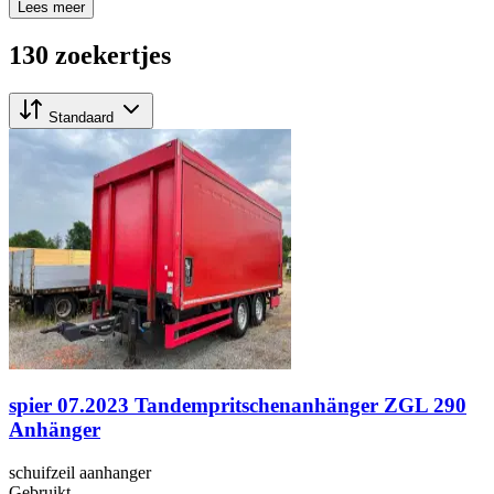
Lees meer
130 zoekertjes
Standaard
spier 07.2023 Tandempritschenanhänger ZGL 290
Anhänger
schuifzeil aanhanger
Gebruikt