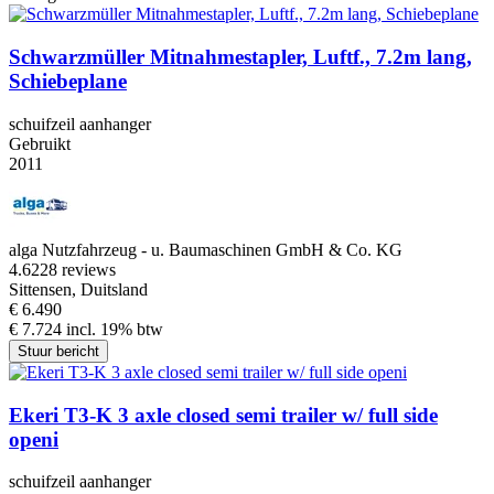
Schwarzmüller Mitnahmestapler, Luftf., 7.2m lang,
Schiebeplane
schuifzeil aanhanger
Gebruikt
2011
alga Nutzfahrzeug - u. Baumaschinen GmbH & Co. KG
4.6
228 reviews
Sittensen, Duitsland
€ 6.490
€ 7.724 incl. 19% btw
Stuur bericht
Ekeri T3-K 3 axle closed semi trailer w/ full side
openi
schuifzeil aanhanger