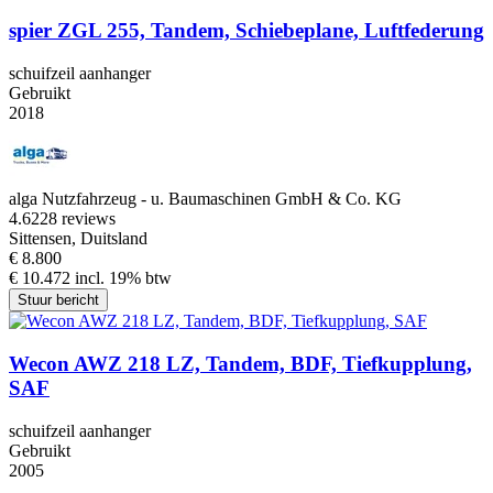
spier ZGL 255, Tandem, Schiebeplane, Luftfederung
schuifzeil aanhanger
Gebruikt
2018
alga Nutzfahrzeug - u. Baumaschinen GmbH & Co. KG
4.6
228 reviews
Sittensen, Duitsland
€ 8.800
€ 10.472 incl. 19% btw
Stuur bericht
Wecon AWZ 218 LZ, Tandem, BDF, Tiefkupplung,
SAF
schuifzeil aanhanger
Gebruikt
2005