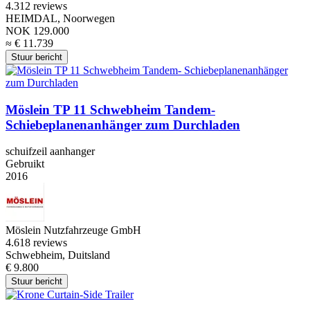
4.3
12 reviews
HEIMDAL, Noorwegen
NOK 129.000
≈ € 11.739
Stuur bericht
Möslein TP 11 Schwebheim Tandem-
Schiebeplanenanhänger zum Durchladen
schuifzeil aanhanger
Gebruikt
2016
Möslein Nutzfahrzeuge GmbH
4.6
18 reviews
Schwebheim, Duitsland
€ 9.800
Stuur bericht