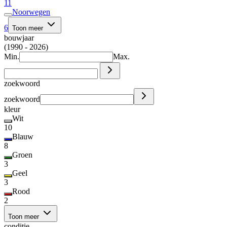
11
Noorwegen
6
Toon meer
bouwjaar
(1990 - 2026)
Min.
Max.
zoekwoord
zoekwoord
kleur
Wit
10
Blauw
8
Groen
3
Geel
3
Rood
2
Toon meer
conditie