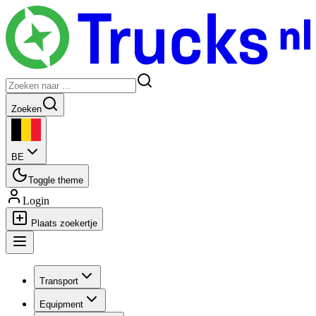
Zoeken
BE
Toggle theme
Login
Plaats zoekertje
Transport
Equipment