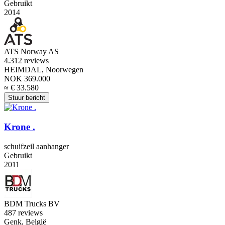
Gebruikt
2014
ATS Norway AS
4.3
12 reviews
HEIMDAL, Noorwegen
NOK 369.000
≈ € 33.580
Stuur bericht
Krone .
schuifzeil aanhanger
Gebruikt
2011
BDM Trucks BV
4
87 reviews
Genk, België