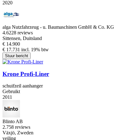
2020
alga Nutzfahrzeug - u. Baumaschinen GmbH & Co. KG
4.6
228 reviews
Sittensen, Duitsland
€ 14.900
€ 17.731 incl. 19% btw
Stuur bericht
Krone Profi-Liner
schuifzeil aanhanger
Gebruikt
2011
Blinto AB
2.7
58 reviews
Växjö, Zweden
veiling