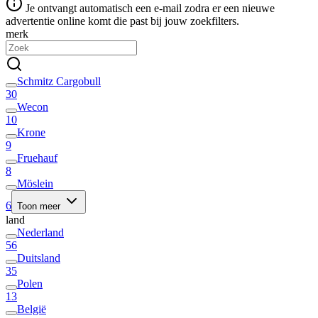
Je ontvangt automatisch een e-mail zodra er een nieuwe
advertentie online komt die past bij jouw zoekfilters.
merk
Schmitz Cargobull
30
Wecon
10
Krone
9
Fruehauf
8
Möslein
6
Toon meer
land
Nederland
56
Duitsland
35
Polen
13
België