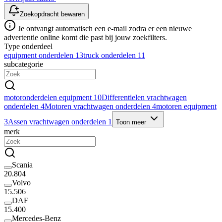
Zoekopdracht bewaren
Je ontvangt automatisch een e-mail zodra er een nieuwe
advertentie online komt die past bij jouw zoekfilters.
Type onderdeel
equipment onderdelen
13
truck onderdelen
11
subcategorie
motoronderdelen equipment
10
Differentielen vrachtwagen
onderdelen
4
Motoren vrachtwagen onderdelen
4
motoren equipment
3
Assen vrachtwagen onderdelen
1
Toon meer
merk
Scania
20.804
Volvo
15.506
DAF
15.400
Mercedes-Benz