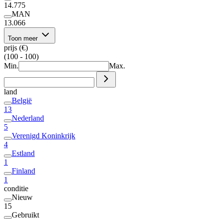
14.775
MAN
13.066
Toon meer
prijs (€)
(100 - 100)
Min.
Max.
land
België
13
Nederland
5
Verenigd Koninkrijk
4
Estland
1
Finland
1
conditie
Nieuw
15
Gebruikt