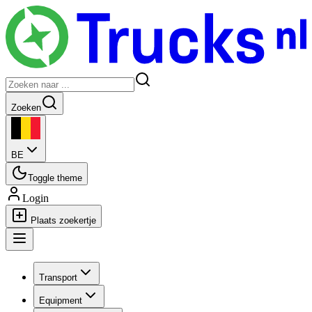
Zoeken
BE
Toggle theme
Login
Plaats zoekertje
Transport
Equipment