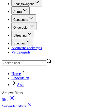
Bedrijfswagens
Auto's
Containers
Onderdelen
Uitrusting
Speciaal
Nieuwste zoekertjes
Verdelergids
Home
Onderdelen
Sisu
Actieve filters
Sisu
Verwijder filters