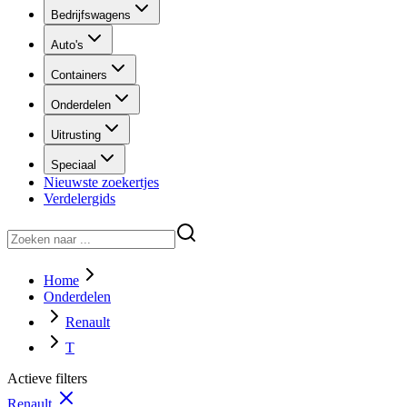
Bedrijfswagens
Auto's
Containers
Onderdelen
Uitrusting
Speciaal
Nieuwste zoekertjes
Verdelergids
Home
Onderdelen
Renault
T
Actieve filters
Renault