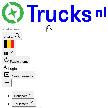
Zoeken
BE
Toggle theme
Login
Plaats zoekertje
Transport
Equipment