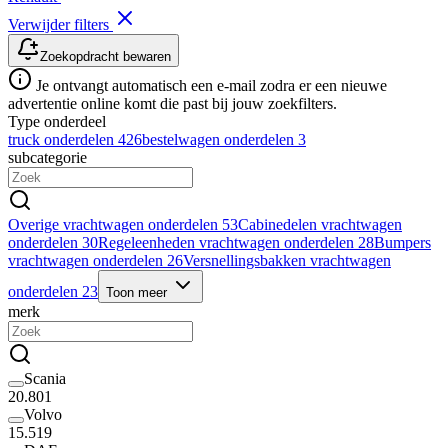
Verwijder filters
Zoekopdracht bewaren
Je ontvangt automatisch een e-mail zodra er een nieuwe
advertentie online komt die past bij jouw zoekfilters.
Type onderdeel
truck onderdelen
426
bestelwagen onderdelen
3
subcategorie
Overige vrachtwagen onderdelen
53
Cabinedelen vrachtwagen
onderdelen
30
Regeleenheden vrachtwagen onderdelen
28
Bumpers
vrachtwagen onderdelen
26
Versnellingsbakken vrachtwagen
onderdelen
23
Toon meer
merk
Scania
20.801
Volvo
15.519