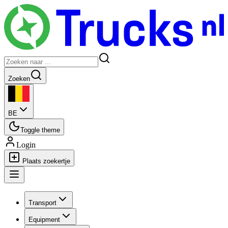
Zoeken
BE
Toggle theme
Login
Plaats zoekertje
Transport
Equipment