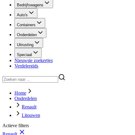
Bedrijfswagens
Auto's
Containers
Onderdelen
Uitrusting
Speciaal
Nieuwste zoekertjes
Verdelergids
Home
Onderdelen
Renault
Litouwen
Actieve filters
Renault