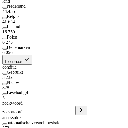
land
Nederland
44.435
België
41.654
Estland
16.750
Polen
6.275
Denemarken
6.056
Toon meer
conditie
Gebruikt
3.232
Nieuw
828
Beschadigd
3
zoekwoord
zoekwoord
accessoires
automatische versnellingsbak
272