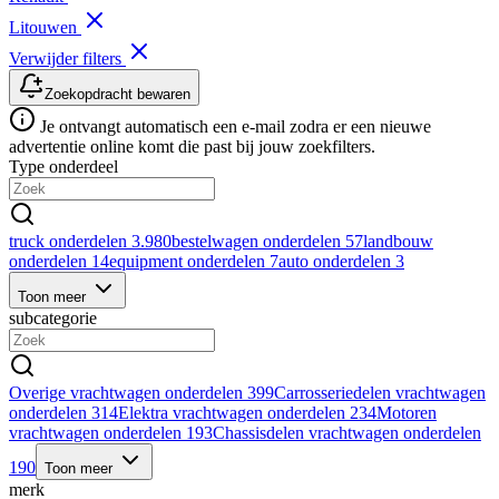
Litouwen
Verwijder filters
Zoekopdracht bewaren
Je ontvangt automatisch een e-mail zodra er een nieuwe
advertentie online komt die past bij jouw zoekfilters.
Type onderdeel
truck onderdelen
3.980
bestelwagen onderdelen
57
landbouw
onderdelen
14
equipment onderdelen
7
auto onderdelen
3
Toon meer
subcategorie
Overige vrachtwagen onderdelen
399
Carrosseriedelen vrachtwagen
onderdelen
314
Elektra vrachtwagen onderdelen
234
Motoren
vrachtwagen onderdelen
193
Chassisdelen vrachtwagen onderdelen
190
Toon meer
merk