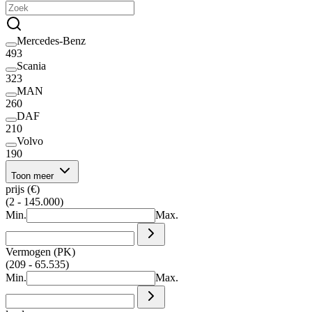
Mercedes-Benz
493
Scania
323
MAN
260
DAF
210
Volvo
190
Toon meer
prijs (€)
(2 - 145.000)
Min.
Max.
Vermogen (PK)
(209 - 65.535)
Min.
Max.