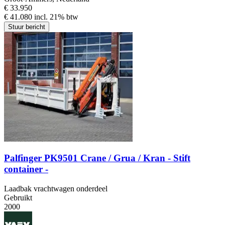
€ 33.950
€ 41.080 incl. 21% btw
Stuur bericht
Palfinger PK9501 Crane / Grua / Kran - Stift
container -
Laadbak vrachtwagen onderdeel
Gebruikt
2000