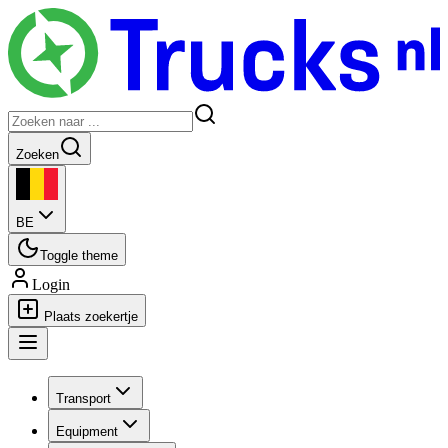
Zoeken
BE
Toggle theme
Login
Plaats zoekertje
Transport
Equipment