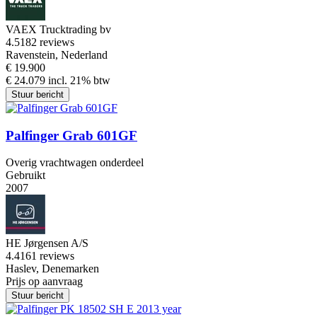
VAEX Trucktrading bv
4.5
182 reviews
Ravenstein, Nederland
€ 19.900
€ 24.079 incl. 21% btw
Stuur bericht
Palfinger Grab 601GF
Overig vrachtwagen onderdeel
Gebruikt
2007
HE Jørgensen A/S
4.4
161 reviews
Haslev, Denemarken
Prijs op aanvraag
Stuur bericht