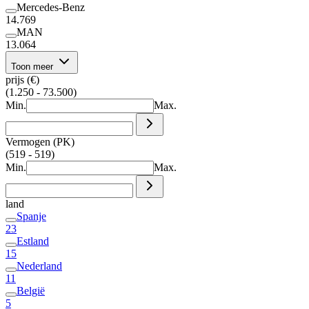
Mercedes-Benz
14.769
MAN
13.064
Toon meer
prijs (€)
(1.250 - 73.500)
Min.
Max.
Vermogen (PK)
(519 - 519)
Min.
Max.
land
Spanje
23
Estland
15
Nederland
11
België
5