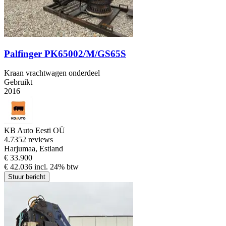
Palfinger PK65002/M/GS65S
Kraan vrachtwagen onderdeel
Gebruikt
2016
KB Auto Eesti OÜ
4.7
352 reviews
Harjumaa, Estland
€ 33.900
€ 42.036 incl. 24% btw
Stuur bericht