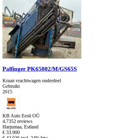
Palfinger PK65002/M/GS65S
Kraan vrachtwagen onderdeel
Gebruikt
2015
KB Auto Eesti OÜ
4.7
352 reviews
Harjumaa, Estland
€ 33.900
€ 42.036 incl. 24% btw