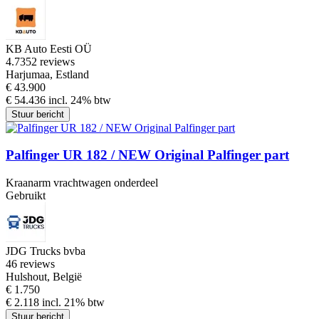
KB Auto Eesti OÜ
4.7
352 reviews
Harjumaa, Estland
€ 43.900
€ 54.436 incl. 24% btw
Stuur bericht
Palfinger UR 182 / NEW Original Palfinger part
Kraanarm vrachtwagen onderdeel
Gebruikt
JDG Trucks bvba
4
6 reviews
Hulshout, België
€ 1.750
€ 2.118 incl. 21% btw
Stuur bericht