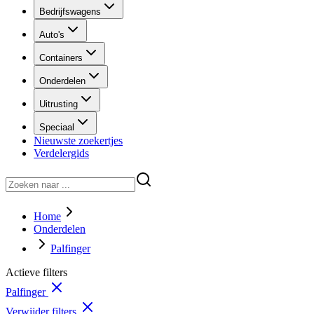
Bedrijfswagens
Auto's
Containers
Onderdelen
Uitrusting
Speciaal
Nieuwste zoekertjes
Verdelergids
Home
Onderdelen
Palfinger
Actieve filters
Palfinger
Verwijder filters