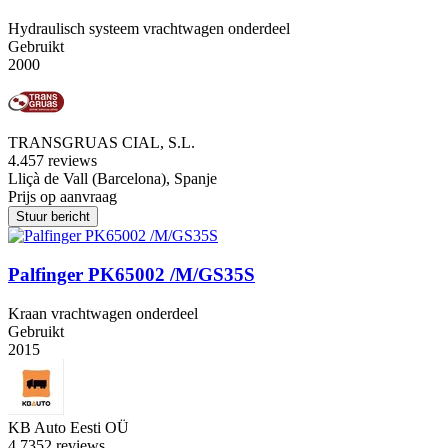
Hydraulisch systeem vrachtwagen onderdeel
Gebruikt
2000
TRANSGRUAS CIAL, S.L.
4.4
57 reviews
Lliçà de Vall (Barcelona), Spanje
Prijs op aanvraag
Stuur bericht
Palfinger PK65002 /M/GS35S
Kraan vrachtwagen onderdeel
Gebruikt
2015
KB Auto Eesti OÜ
4.7
352 reviews