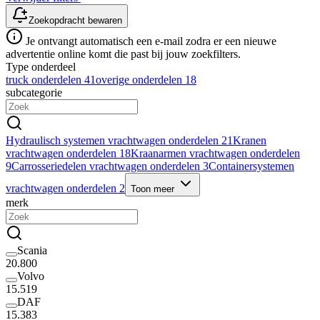
Zoekopdracht bewaren
Je ontvangt automatisch een e-mail zodra er een nieuwe
advertentie online komt die past bij jouw zoekfilters.
Type onderdeel
truck onderdelen
41
overige onderdelen
18
subcategorie
Hydraulisch systemen vrachtwagen onderdelen
21
Kranen
vrachtwagen onderdelen
18
Kraanarmen vrachtwagen onderdelen
9
Carrosseriedelen vrachtwagen onderdelen
3
Containersystemen
vrachtwagen onderdelen
2
Toon meer
merk
Scania
20.800
Volvo
15.519
DAF
15.383