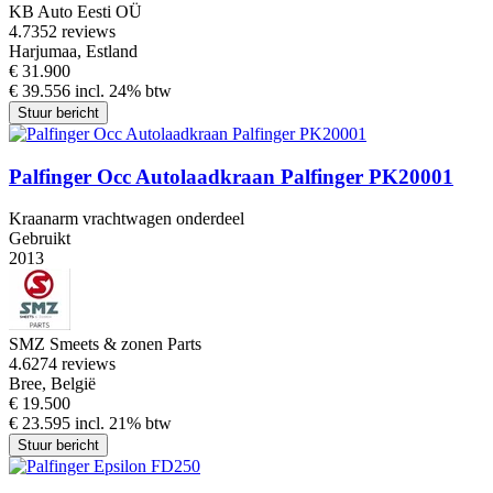
KB Auto Eesti OÜ
4.7
352 reviews
Harjumaa, Estland
€ 31.900
€ 39.556 incl. 24% btw
Stuur bericht
Palfinger Occ Autolaadkraan Palfinger PK20001
Kraanarm vrachtwagen onderdeel
Gebruikt
2013
SMZ Smeets & zonen Parts
4.6
274 reviews
Bree, België
€ 19.500
€ 23.595 incl. 21% btw
Stuur bericht