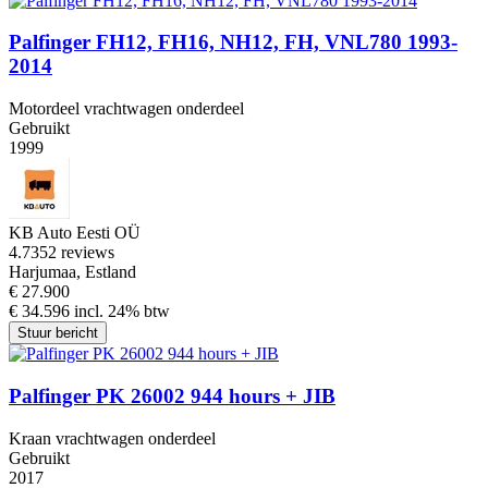
Palfinger FH12, FH16, NH12, FH, VNL780 1993-
2014
Motordeel vrachtwagen onderdeel
Gebruikt
1999
KB Auto Eesti OÜ
4.7
352 reviews
Harjumaa, Estland
€ 27.900
€ 34.596 incl. 24% btw
Stuur bericht
Palfinger PK 26002 944 hours + JIB
Kraan vrachtwagen onderdeel
Gebruikt
2017