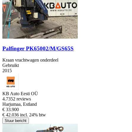
Palfinger PK65002/M/GS65S
Kraan vrachtwagen onderdeel
Gebruikt
2015
KB Auto Eesti OÜ
4.7
352 reviews
Harjumaa, Estland
€ 33.900
€ 42.036 incl. 24% btw
Stuur bericht