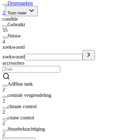
Denemarken
2
Toon meer
conditie
Gebruikt
55
Nieuw
4
zoekwoord
zoekwoord
accessoires
AdBlue tank
2
centrale vergrendeling
2
climate control
2
cruise control
2
Stuurbekrachtiging
2