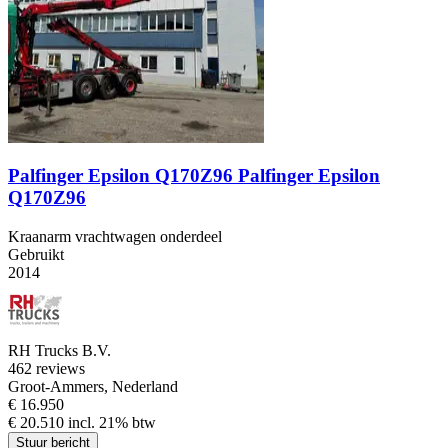
Palfinger Epsilon Q170Z96 Palfinger Epsilon
Q170Z96
Kraanarm vrachtwagen onderdeel
Gebruikt
2014
RH Trucks B.V.
4
62 reviews
Groot-Ammers, Nederland
€ 16.950
€ 20.510 incl. 21% btw
Stuur bericht