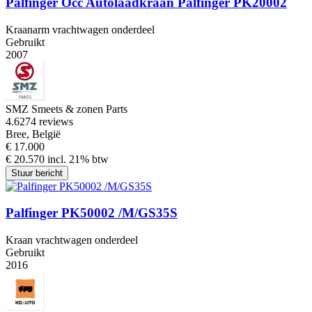
Palfinger Occ Autolaadkraan Palfinger PK20002
Kraanarm vrachtwagen onderdeel
Gebruikt
2007
SMZ Smeets & zonen Parts
4.6
274 reviews
Bree, België
€ 17.000
€ 20.570 incl. 21% btw
Stuur bericht
Palfinger PK50002 /M/GS35S
Kraan vrachtwagen onderdeel
Gebruikt
2016