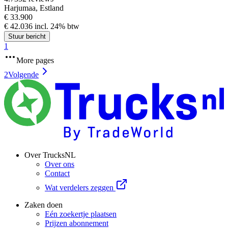
Harjumaa, Estland
€ 33.900
€ 42.036 incl. 24% btw
Stuur bericht
1
More pages
2
Volgende
Over TrucksNL
Over ons
Contact
Wat verdelers zeggen
Zaken doen
Eén zoekertje plaatsen
Prijzen abonnement