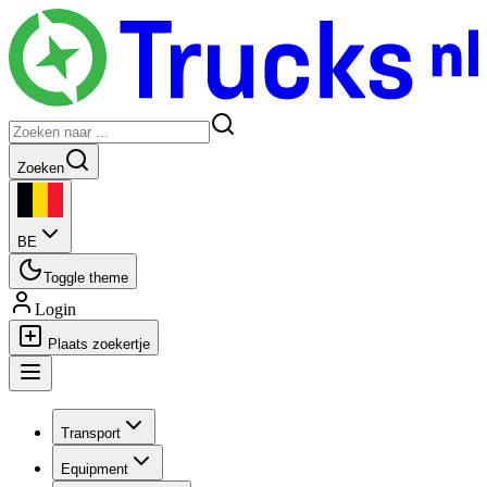
Zoeken
BE
Toggle theme
Login
Plaats zoekertje
Transport
Equipment