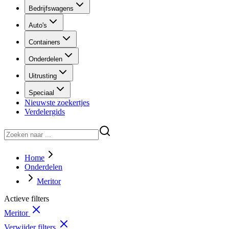
Bedrijfswagens
Auto's
Containers
Onderdelen
Uitrusting
Speciaal
Nieuwste zoekertjes
Verdelergids
Home
Onderdelen
Meritor
Actieve filters
Meritor
Verwijder filters