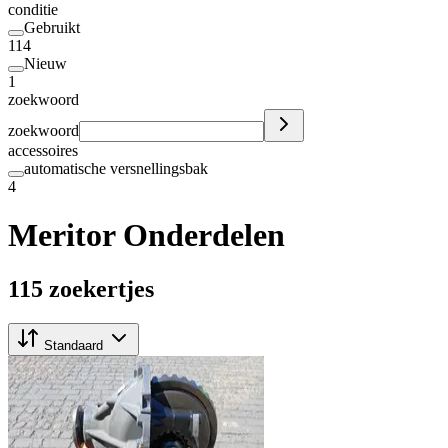
conditie
Gebruikt
114
Nieuw
1
zoekwoord
zoekwoord
accessoires
automatische versnellingsbak
4
Meritor Onderdelen
115 zoekertjes
Standaard