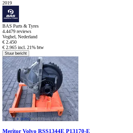
2019
BAS Parts & Tyres
4.4
479 reviews
Veghel, Nederland
€ 2.450
€ 2.965 incl. 21% btw
Stuur bericht
Meritor Volvo RSS1344E P13170-E