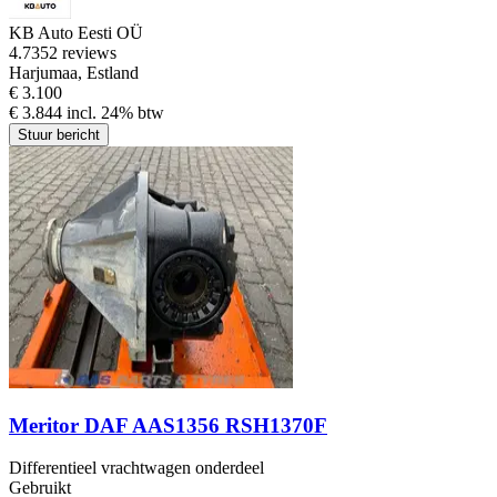
KB Auto Eesti OÜ
4.7
352 reviews
Harjumaa, Estland
€ 3.100
€ 3.844 incl. 24% btw
Stuur bericht
Meritor DAF AAS1356 RSH1370F
Differentieel vrachtwagen onderdeel
Gebruikt