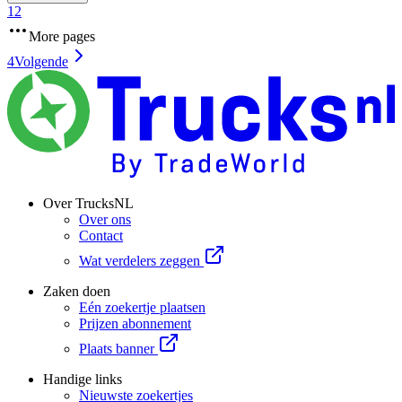
1
2
More pages
4
Volgende
Over TrucksNL
Over ons
Contact
Wat verdelers zeggen
Zaken doen
Eén zoekertje plaatsen
Prijzen abonnement
Plaats banner
Handige links
Nieuwste zoekertjes