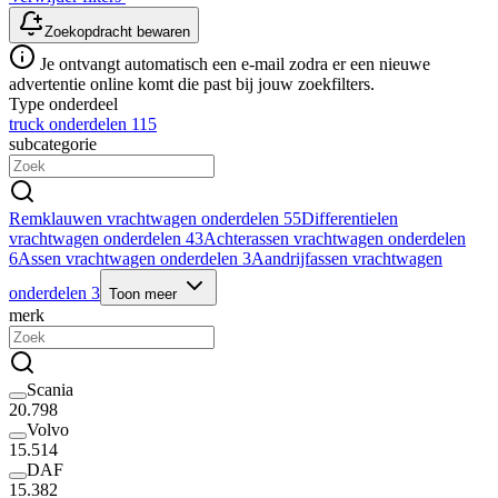
Zoekopdracht bewaren
Je ontvangt automatisch een e-mail zodra er een nieuwe
advertentie online komt die past bij jouw zoekfilters.
Type onderdeel
truck onderdelen
115
subcategorie
Remklauwen vrachtwagen onderdelen
55
Differentielen
vrachtwagen onderdelen
43
Achterassen vrachtwagen onderdelen
6
Assen vrachtwagen onderdelen
3
Aandrijfassen vrachtwagen
onderdelen
3
Toon meer
merk
Scania
20.798
Volvo
15.514
DAF
15.382