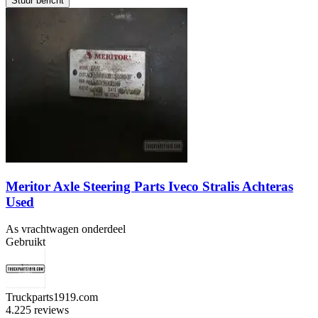
Stuur bericht
Meritor Axle Steering Parts Iveco Stralis Achteras
Used
As vrachtwagen onderdeel
Gebruikt
Truckparts1919.com
4.2
25 reviews