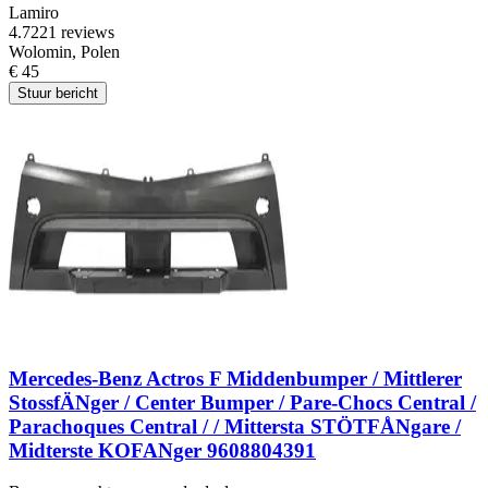
Lamiro
4.7
221 reviews
Wolomin, Polen
€ 45
Stuur bericht
Mercedes-Benz Actros F Middenbumper / Mittlerer
StossfÄNger / Center Bumper / Pare-Chocs Central /
Parachoques Central / / Mittersta STÖTFÅNgare /
Midterste KOFANger 9608804391