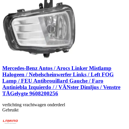
Mercedes-Benz Antos / Arocs Linker Mistlamp
Halogeen / Nebelscheinwerfer Links / Left FOG
Lamp / FEU Antibrouillard Gauche / Faro
Antiniebla Izquierdo / / VÄNster Dimljus / Venstre
TÅGelygte 9608200256
verlichting vrachtwagen onderdeel
Gebruikt