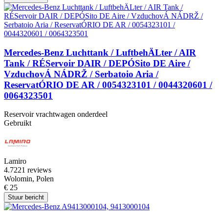
Mercedes-Benz Luchttank / LuftbehÄLter / AIR
Tank / RÉServoir DAIR / DEPÓSito DE Aire /
VzduchovÁ NÁDRŽ / Serbatoio Aria /
ReservatÓRIO DE AR / 0054323101 / 0044320601 /
0064323501
Reservoir vrachtwagen onderdeel
Gebruikt
Lamiro
4.7
221 reviews
Wolomin, Polen
€ 25
Stuur bericht