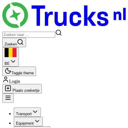
Zoeken
BE
Toggle theme
Login
Plaats zoekertje
Transport
Equipment