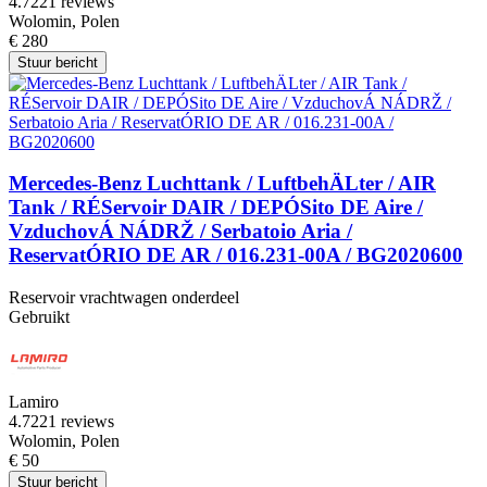
4.7
221 reviews
Wolomin, Polen
€ 280
Stuur bericht
Mercedes-Benz Luchttank / LuftbehÄLter / AIR
Tank / RÉServoir DAIR / DEPÓSito DE Aire /
VzduchovÁ NÁDRŽ / Serbatoio Aria /
ReservatÓRIO DE AR / 016.231-00A / BG2020600
Reservoir vrachtwagen onderdeel
Gebruikt
Lamiro
4.7
221 reviews
Wolomin, Polen
€ 50
Stuur bericht