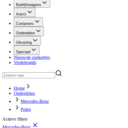
Bedrijfswagens
Auto's
Containers
Onderdelen
Uitrusting
Speciaal
Nieuwste zoekertjes
Verdelergids
Home
Onderdelen
Mercedes-Benz
Polen
Actieve filters
Mercedes-Benz