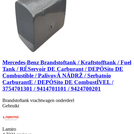
Mercedes-Benz Brandstoftank / Kraftstofftank / Fuel
Tank / RÉServoir DE Carburant / DEPÓSito DE
Combustible / PalivovÁ NÁDRŽ / Serbatoio
CarburantE / DEPÓSito DE CombustÍVEL /
3754701301 / 9414701101 / 9424700201
Brandstoftank vrachtwagen onderdeel
Gebruikt
Lamiro