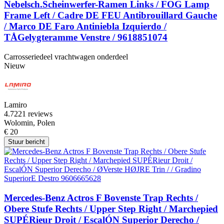
Nebelsch.Scheinwerfer-Ramen Links / FOG Lamp
Frame Left / Cadre DE FEU Antibrouillard Gauche
/ Marco DE Faro Antiniebla Izquierdo /
TÅGelygteramme Venstre / 9618851074
Carrosseriedeel vrachtwagen onderdeel
Nieuw
Lamiro
4.7
221 reviews
Wolomin, Polen
€ 20
Stuur bericht
Mercedes-Benz Actros F Bovenste Trap Rechts /
Obere Stufe Rechts / Upper Step Right / Marchepied
SUPÉRieur Droit / EscalÓN Superior Derecho /