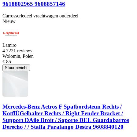
9618802965 9608857146
Carrosseriedeel vrachtwagen onderdeel
Nieuw
Lamiro
4.7
221 reviews
Wolomin, Polen
€ 85
Stuur bericht
Mercedes-Benz Actros F Spatbordsteun Rechts /
KotflÜGelhalter Rechts / Right Fender Bracket /
Support DAile Droit / Soporte DEL Guardabarros
Derecho / / Staffa Parafango Destra 9608840120