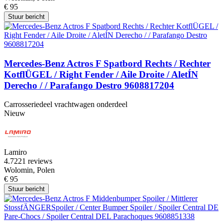
€ 95
Stuur bericht
Mercedes-Benz Actros F Spatbord Rechts / Rechter
KotflÜGEL / Right Fender / Aile Droite / AletÍN
Derecho / / Parafango Destro 9608817204
Carrosseriedeel vrachtwagen onderdeel
Nieuw
Lamiro
4.7
221 reviews
Wolomin, Polen
€ 95
Stuur bericht