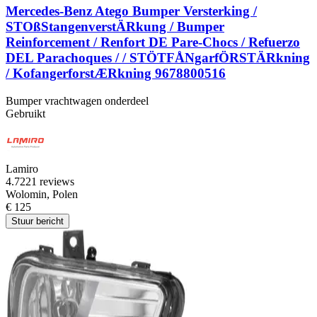
Mercedes-Benz Atego Bumper Versterking /
STOßStangenverstÄRkung / Bumper
Reinforcement / Renfort DE Pare-Chocs / Refuerzo
DEL Parachoques / / STÖTFÅNgarfÖRSTÄRkning
/ KofangerforstÆRkning 9678800516
Bumper vrachtwagen onderdeel
Gebruikt
Lamiro
4.7
221 reviews
Wolomin, Polen
€ 125
Stuur bericht