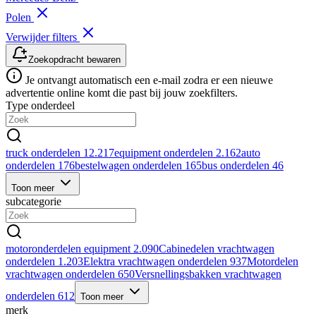
Polen
Verwijder filters
Zoekopdracht bewaren
Je ontvangt automatisch een e-mail zodra er een nieuwe
advertentie online komt die past bij jouw zoekfilters.
Type onderdeel
truck onderdelen
12.217
equipment onderdelen
2.162
auto
onderdelen
176
bestelwagen onderdelen
165
bus onderdelen
46
Toon meer
subcategorie
motoronderdelen equipment
2.090
Cabinedelen vrachtwagen
onderdelen
1.203
Elektra vrachtwagen onderdelen
937
Motordelen
vrachtwagen onderdelen
650
Versnellingsbakken vrachtwagen
onderdelen
612
Toon meer
merk