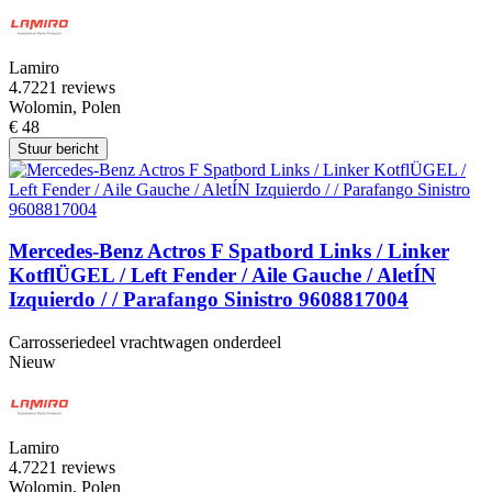
Lamiro
4.7
221 reviews
Wolomin, Polen
€ 48
Stuur bericht
Mercedes-Benz Actros F Spatbord Links / Linker
KotflÜGEL / Left Fender / Aile Gauche / AletÍN
Izquierdo / / Parafango Sinistro 9608817004
Carrosseriedeel vrachtwagen onderdeel
Nieuw
Lamiro
4.7
221 reviews
Wolomin, Polen