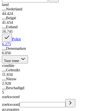
land
Nederland
44.424
België
41.654
Estland
16.741
Polen
6.275
Denemarken
6.056
Toon meer
conditie
Gebruikt
11.834
Nieuw
2.928
Beschadigd
5
zoekwoord
zoekwoord
accessoires