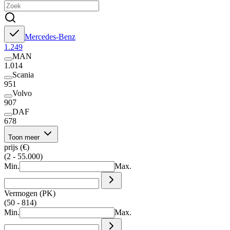
Mercedes-Benz
1.249
MAN
1.014
Scania
951
Volvo
907
DAF
678
Toon meer
prijs (€)
(2 - 55.000)
Min.
Max.
Vermogen (PK)
(50 - 814)
Min.
Max.