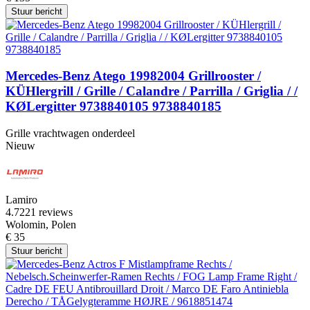
Stuur bericht
Mercedes-Benz Atego 19982004 Grillrooster /
KÜHlergrill / Grille / Calandre / Parrilla / Griglia / /
KØLergitter 9738840105 9738840185
Grille vrachtwagen onderdeel
Nieuw
Lamiro
4.7
221 reviews
Wolomin, Polen
€ 35
Stuur bericht