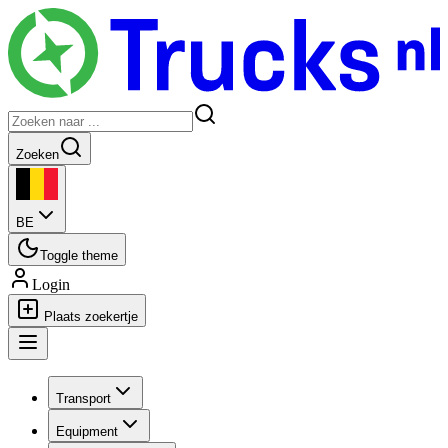
Zoeken
BE
Toggle theme
Login
Plaats zoekertje
Transport
Equipment