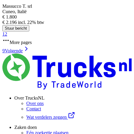
Massucco T. srl
Cuneo, Italië
€ 1.800
€ 2.196 incl. 22% btw
Stuur bericht
1
2
More pages
9
Volgende
Over TrucksNL
Over ons
Contact
Wat verdelers zeggen
Zaken doen
Eén zoekertje plaatsen