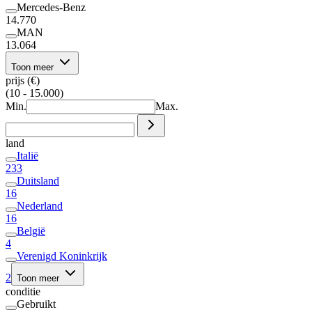
Mercedes-Benz
14.770
MAN
13.064
Toon meer
prijs (€)
(10 - 15.000)
Min.
Max.
land
Italië
233
Duitsland
16
Nederland
16
België
4
Verenigd Koninkrijk
2
Toon meer
conditie
Gebruikt