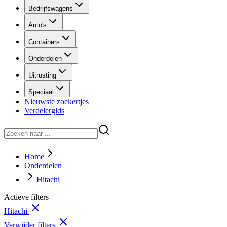
Bedrijfswagens
Auto's
Containers
Onderdelen
Uitrusting
Speciaal
Nieuwste zoekertjes
Verdelergids
Home
Onderdelen
Hitachi
Actieve filters
Hitachi
Verwijder filters