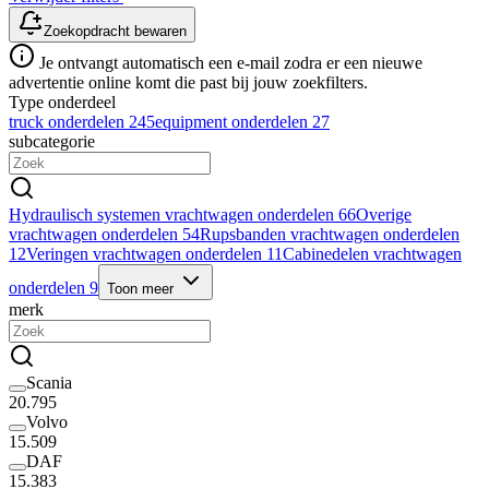
Zoekopdracht bewaren
Je ontvangt automatisch een e-mail zodra er een nieuwe
advertentie online komt die past bij jouw zoekfilters.
Type onderdeel
truck onderdelen
245
equipment onderdelen
27
subcategorie
Hydraulisch systemen vrachtwagen onderdelen
66
Overige
vrachtwagen onderdelen
54
Rupsbanden vrachtwagen onderdelen
12
Veringen vrachtwagen onderdelen
11
Cabinedelen vrachtwagen
onderdelen
9
Toon meer
merk
Scania
20.795
Volvo
15.509
DAF
15.383