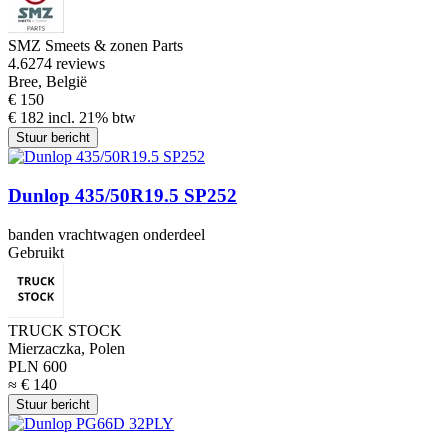
SMZ Smeets & zonen Parts
4.6
274 reviews
Bree, België
€ 150
€ 182 incl. 21% btw
Stuur bericht
Dunlop 435/50R19.5 SP252
banden vrachtwagen onderdeel
Gebruikt
TRUCK STOCK
Mierzaczka, Polen
PLN 600
≈ € 140
Stuur bericht