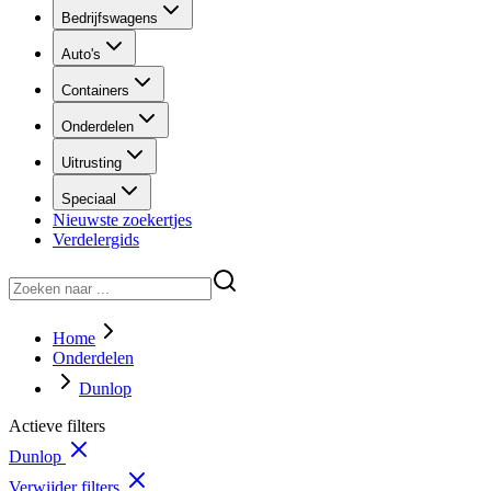
Bedrijfswagens
Auto's
Containers
Onderdelen
Uitrusting
Speciaal
Nieuwste zoekertjes
Verdelergids
Home
Onderdelen
Dunlop
Actieve filters
Dunlop
Verwijder filters