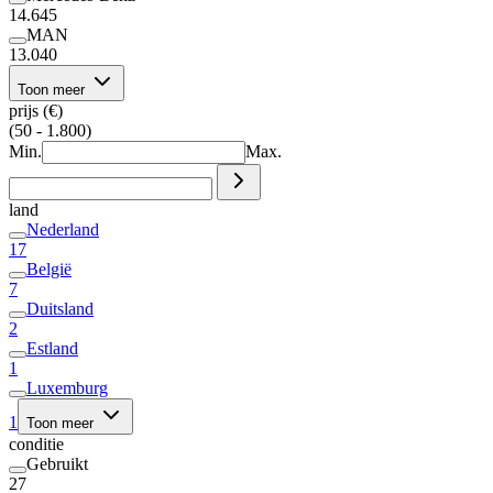
14.645
MAN
13.040
Toon meer
prijs (€)
(50 - 1.800)
Min.
Max.
land
Nederland
17
België
7
Duitsland
2
Estland
1
Luxemburg
1
Toon meer
conditie
Gebruikt
27