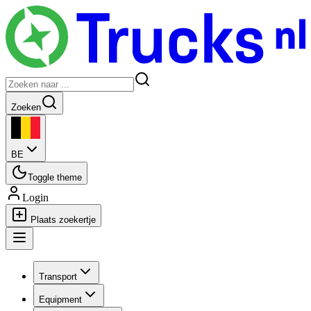
Zoeken
BE
Toggle theme
Login
Plaats zoekertje
Transport
Equipment