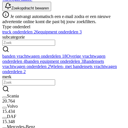
Zoekopdracht bewaren
Je ontvangt automatisch een e-mail zodra er een nieuwe
advertentie online komt die past bij jouw zoekfilters.
Type onderdeel
truck onderdelen
26
equipment onderdelen
3
subcategorie
banden vrachtwagen onderdelen
18
Overige vrachtwagen
onderdelen
4
banden equipment onderdelen
3
Bandensets
vrachtwagen onderdelen
2
Wielen- met bandensets vrachtwagen
onderdelen
2
merk
Scania
20.764
Volvo
15.434
DAF
15.348
Mercedes-Benz