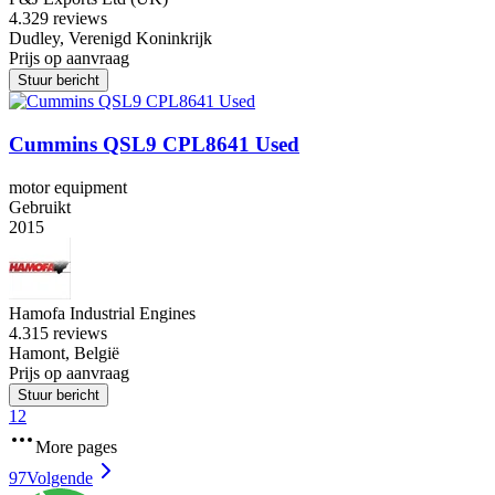
4.3
29 reviews
Dudley, Verenigd Koninkrijk
Prijs op aanvraag
Stuur bericht
Cummins QSL9 CPL8641 Used
motor equipment
Gebruikt
2015
Hamofa Industrial Engines
4.3
15 reviews
Hamont, België
Prijs op aanvraag
Stuur bericht
1
2
More pages
97
Volgende