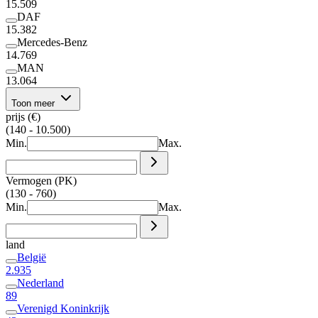
15.509
DAF
15.382
Mercedes-Benz
14.769
MAN
13.064
Toon meer
prijs (€)
(140 - 10.500)
Min.
Max.
Vermogen (PK)
(130 - 760)
Min.
Max.
land
België
2.935
Nederland
89
Verenigd Koninkrijk