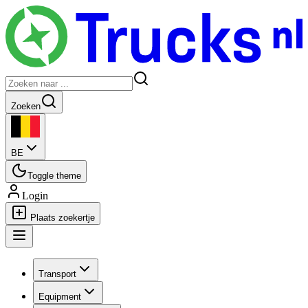
Zoeken
BE
Toggle theme
Login
Plaats zoekertje
Transport
Equipment