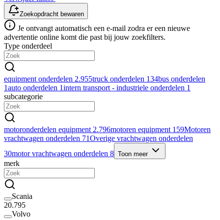
Zoekopdracht bewaren
Je ontvangt automatisch een e-mail zodra er een nieuwe
advertentie online komt die past bij jouw zoekfilters.
Type onderdeel
equipment onderdelen
2.955
truck onderdelen
134
bus onderdelen
1
auto onderdelen
1
intern transport - industriele onderdelen
1
subcategorie
motoronderdelen equipment
2.796
motoren equipment
159
Motoren
vrachtwagen onderdelen
71
Overige vrachtwagen onderdelen
30
motor vrachtwagen onderdelen
8
Toon meer
merk
Scania
20.795
Volvo