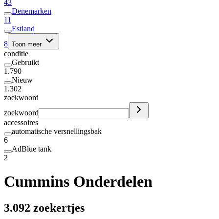
43
Denemarken
11
Estland
8
Toon meer
conditie
Gebruikt
1.790
Nieuw
1.302
zoekwoord
zoekwoord
accessoires
automatische versnellingsbak
6
AdBlue tank
2
Cummins Onderdelen
3.092 zoekertjes