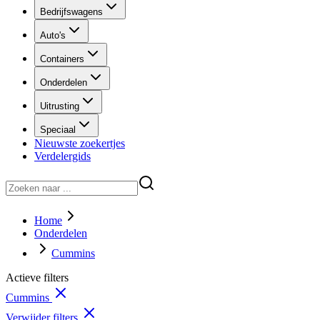
Bedrijfswagens
Auto's
Containers
Onderdelen
Uitrusting
Speciaal
Nieuwste zoekertjes
Verdelergids
Home
Onderdelen
Cummins
Actieve filters
Cummins
Verwijder filters