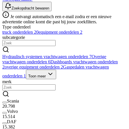
Zoekopdracht bewaren
Je ontvangt automatisch een e-mail zodra er een nieuwe
advertentie online komt die past bij jouw zoekfilters.
Type onderdeel
truck onderdelen
20
equipment onderdelen
2
subcategorie
Hydraulisch systemen vrachtwagen onderdelen
7
Overige
vrachtwagen onderdelen
6
Dashboards vrachtwagen onderdelen
2
overige equipment onderdelen
2
Gaspedalen vrachtwagen
onderdelen
1
Toon meer
merk
Scania
20.798
Volvo
15.514
DAF
15.382