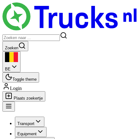
Zoeken
BE
Toggle theme
Login
Plaats zoekertje
Transport
Equipment