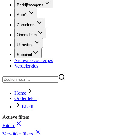
Bedrijfswagens
Auto's
Containers
Onderdelen
Uitrusting
Speciaal
Nieuwste zoekertjes
Verdelergids
Home
Onderdelen
Bitelli
Actieve filters
Bitelli
Verwijder filters