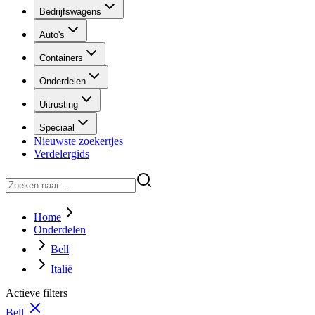
Bedrijfswagens
Auto's
Containers
Onderdelen
Uitrusting
Speciaal
Nieuwste zoekertjes
Verdelergids
Home
Onderdelen
Bell
Italië
Actieve filters
Bell