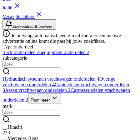
Italië
Verwijder filters
Zoekopdracht bewaren
Je ontvangt automatisch een e-mail zodra er een nieuwe
advertentie online komt die past bij jouw zoekfilters.
Type onderdeel
truck onderdelen
26
equipment onderdelen
2
subcategorie
Hydraulisch systemen vrachtwagen onderdelen
4
Overige
vrachtwagen onderdelen
4
Cabinedelen vrachtwagen onderdelen
3
Assen vrachtwagen onderdelen
2
Carrosseriedelen vrachtwagen
onderdelen
2
Toon meer
merk
Hitachi
233
Mercedes-Benz