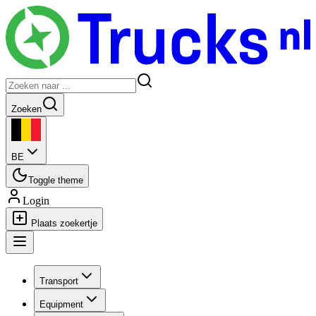
Zoeken
BE
Toggle theme
Login
Plaats zoekertje
Transport
Equipment