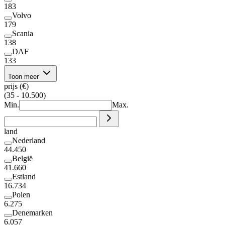
183
Volvo
179
Scania
138
DAF
133
Toon meer
prijs (€)
(35 - 10.500)
Min.
Max.
land
Nederland
44.450
België
41.660
Estland
16.734
Polen
6.275
Denemarken
6.057