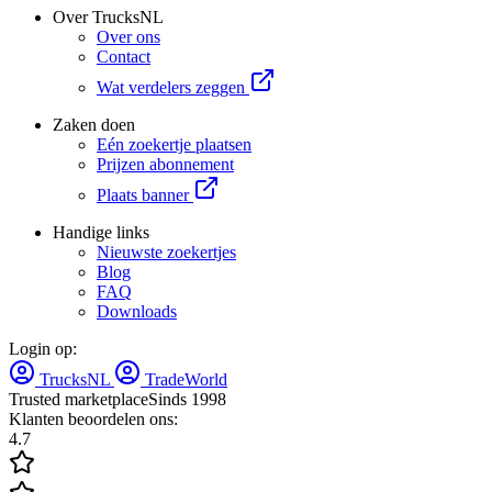
Over TrucksNL
Over ons
Contact
Wat verdelers zeggen
Zaken doen
Eén zoekertje plaatsen
Prijzen abonnement
Plaats banner
Handige links
Nieuwste zoekertjes
Blog
FAQ
Downloads
Login op:
TrucksNL
TradeWorld
Trusted marketplace
Sinds 1998
Klanten beoordelen ons:
4.7