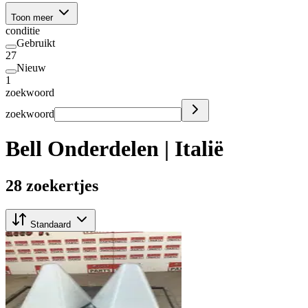
Toon meer
conditie
Gebruikt
27
Nieuw
1
zoekwoord
zoekwoord
Bell Onderdelen | Italië
28 zoekertjes
Standaard