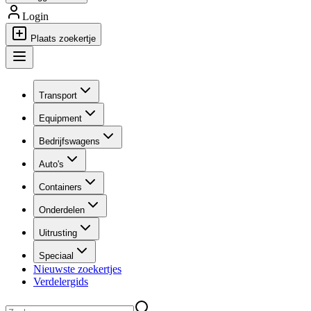
Login
Plaats zoekertje
Transport
Equipment
Bedrijfswagens
Auto's
Containers
Onderdelen
Uitrusting
Speciaal
Nieuwste zoekertjes
Verdelergids