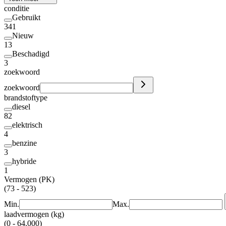
conditie
Gebruikt
341
Nieuw
13
Beschadigd
3
zoekwoord
zoekwoord
brandstoftype
diesel
82
elektrisch
4
benzine
3
hybride
1
Vermogen (PK)
(73 - 523)
Min.
Max.
laadvermogen (kg)
(0 - 64.000)