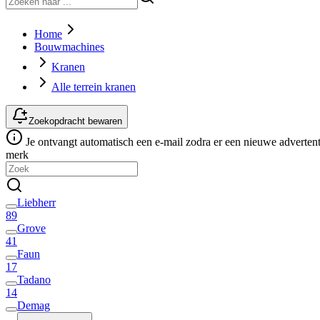
Home
Bouwmachines
Kranen
Alle terrein kranen
Zoekopdracht bewaren
Je ontvangt automatisch een e-mail zodra er een nieuwe advertenti
merk
Liebherr
89
Grove
41
Faun
17
Tadano
14
Demag