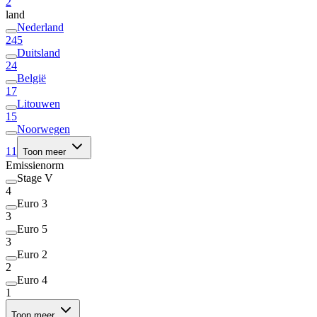
2
land
Nederland
245
Duitsland
24
België
17
Litouwen
15
Noorwegen
11
Toon meer
Emissienorm
Stage V
4
Euro 3
3
Euro 5
3
Euro 2
2
Euro 4
1
Toon meer