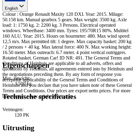
English
Colour : Orange Renault Maxity 120 DXI. Year: 2015. Milage:
50.158 km. Manual gearbox 5 gears. Max weight: 3500 kg. Axle
load: 1: 1750 kg. 2: 2200 kg. 3 Persons. Electrical operated
windows. Wheelbase: 3400 mm. Tyres: 195/70R15 80%. Multitel
160 ALU. Year: 2015. Hours on hourmeter: 480. Max wind speed:
12,5 m/s. Max permitted tilt: 1 degree. Max capacity basket: 200 kg
/ 2 persons + 40 kg. Max lateral force: 400 N. Max working height:
16.50 meter. Max outreach: 6.7 meter. 4 point vertical outriggers.
Rotated basket. German Car! ID NR: 491. The General Terms and
Conditions of Heinhuis are applicable to all adverts, offers and
Eigenschappen
quotations by Heinhuis, all agreements entered into by Heinhuis and
the negotiations preceding them. By any form of response you
Max. gewicht:
accept the applicability of the General Terms and Conditions of
3.500 kg
Heinhuis and you declare that you have taken note of these General
Terms and Conditions. Our prices are export netto prices. For more
Technische specificaties
information: www.gebrheinhuis.com
Vermogen:
120 PK
Uitrusting