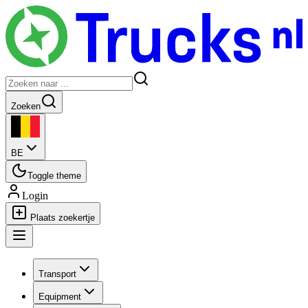
Zoeken
BE
Toggle theme
Login
Plaats zoekertje
Transport
Equipment