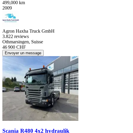
499,000 km
2009
Agron Haxha Truck GmbH
3.8
22 reviews
Othmarsingen, Suisse
46 900 CHF
Envoyer un message
Scania R480 4x2 hydraulik