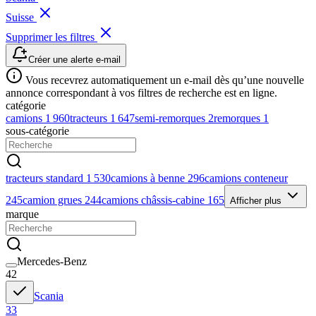
Suisse
Supprimer les filtres
Créer une alerte e-mail
Vous recevrez automatiquement un e-mail dès qu’une nouvelle
annonce correspondant à vos filtres de recherche est en ligne.
catégorie
camions
1 960
tracteurs
1 647
semi-remorques
2
remorques
1
sous-catégorie
tracteurs standard
1 530
camions à benne
296
camions conteneur
245
camion grues
244
camions châssis-cabine
165
Afficher plus
marque
Mercedes-Benz
42
Scania
33