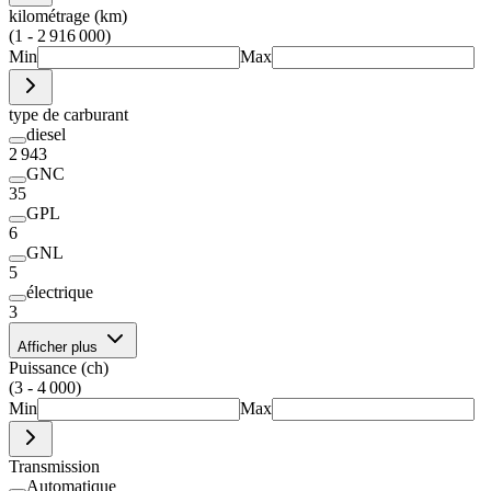
kilométrage (km)
(1 - 2 916 000)
Min
Max
type de carburant
diesel
2 943
GNC
35
GPL
6
GNL
5
électrique
3
Afficher plus
Puissance (ch)
(3 - 4 000)
Min
Max
Transmission
Automatique