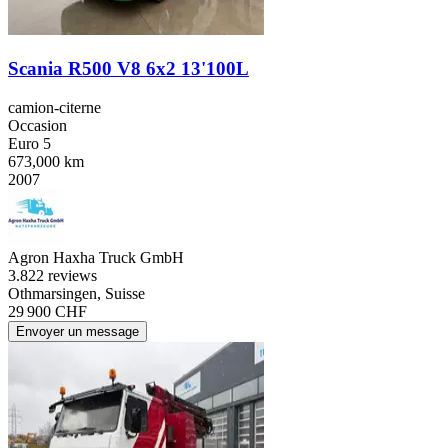
Scania R500 V8 6x2 13'100L
camion-citerne
Occasion
Euro 5
673,000 km
2007
Agron Haxha Truck GmbH
3.8
22 reviews
Othmarsingen, Suisse
29 900 CHF
Envoyer un message