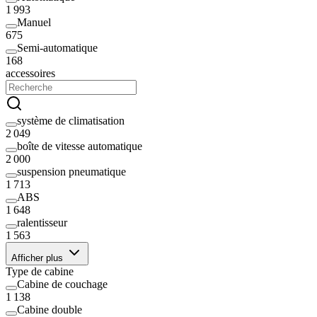
1 993
Manuel
675
Semi-automatique
168
accessoires
système de climatisation
2 049
boîte de vitesse automatique
2 000
suspension pneumatique
1 713
ABS
1 648
ralentisseur
1 563
Afficher plus
Type de cabine
Cabine de couchage
1 138
Cabine double