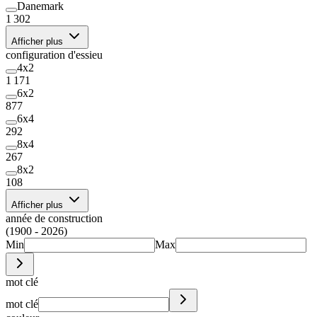
Danemark
1 302
Afficher plus
configuration d'essieu
4x2
1 171
6x2
877
6x4
292
8x4
267
8x2
108
Afficher plus
année de construction
(1900 - 2026)
Min
Max
mot clé
mot clé