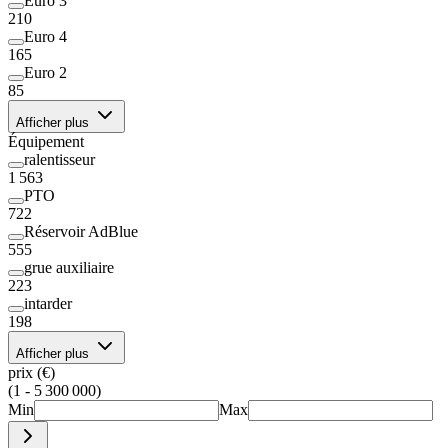
Euro 3
210
Euro 4
165
Euro 2
85
Afficher plus
Équipement
ralentisseur
1 563
PTO
722
Réservoir AdBlue
555
grue auxiliaire
223
intarder
198
Afficher plus
prix (€)
(1 - 5 300 000)
Min
Max