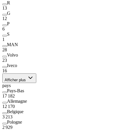
R
13
G
12
P
6
S
1
MAN
28
Volvo
23
Iveco
16
Afficher plus
pays
Pays-Bas
17 182
Allemagne
12 170
Belgique
3 213
Pologne
2 929