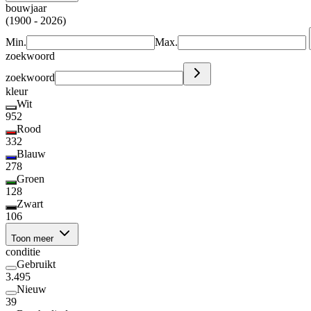
bouwjaar
(1900 - 2026)
Min.
Max.
zoekwoord
zoekwoord
kleur
Wit
952
Rood
332
Blauw
278
Groen
128
Zwart
106
Toon meer
conditie
Gebruikt
3.495
Nieuw
39