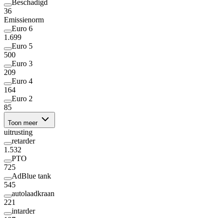
Beschadigd
36
Emissienorm
Euro 6
1.699
Euro 5
500
Euro 3
209
Euro 4
164
Euro 2
85
Toon meer
uitrusting
retarder
1.532
PTO
725
AdBlue tank
545
autolaadkraan
221
intarder