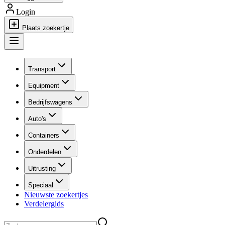
Login
Plaats zoekertje
Transport
Equipment
Bedrijfswagens
Auto's
Containers
Onderdelen
Uitrusting
Speciaal
Nieuwste zoekertjes
Verdelergids