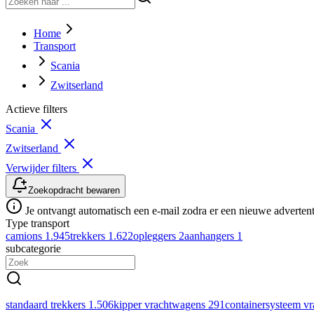
Home
Transport
Scania
Zwitserland
Actieve filters
Scania
Zwitserland
Verwijder filters
Zoekopdracht bewaren
Je ontvangt automatisch een e-mail zodra er een nieuwe advertenti
Type transport
camions
1.945
trekkers
1.622
opleggers
2
aanhangers
1
subcategorie
standaard trekkers
1.506
kipper vrachtwagens
291
containersysteem v