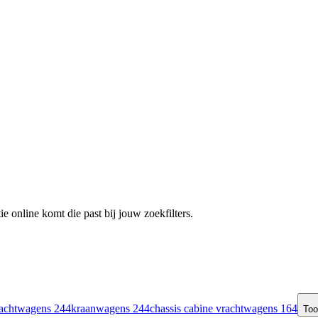
e online komt die past bij jouw zoekfilters.
rachtwagens
244
kraanwagens
244
chassis cabine vrachtwagens
164
To