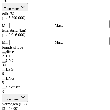
197
Toon meer
prijs (€)
(1 - 5.300.000)
Min.
Max.
tellerstand (km)
(1 - 2.916.000)
Min.
Max.
brandstoftype
diesel
2.911
CNG
34
LPG
6
LNG
5
elektrisch
3
Toon meer
Vermogen (PK)
(3 - 4.000)