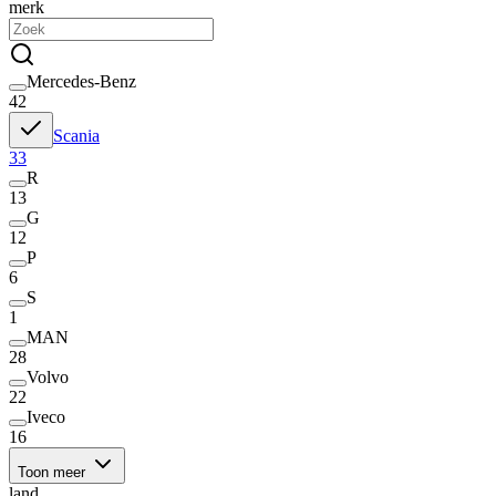
merk
Mercedes-Benz
42
Scania
33
R
13
G
12
P
6
S
1
MAN
28
Volvo
22
Iveco
16
Toon meer
land