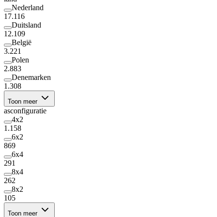
Nederland
17.116
Duitsland
12.109
België
3.221
Polen
2.883
Denemarken
1.308
Toon meer
asconfiguratie
4x2
1.158
6x2
869
6x4
291
8x4
262
8x2
105
Toon meer