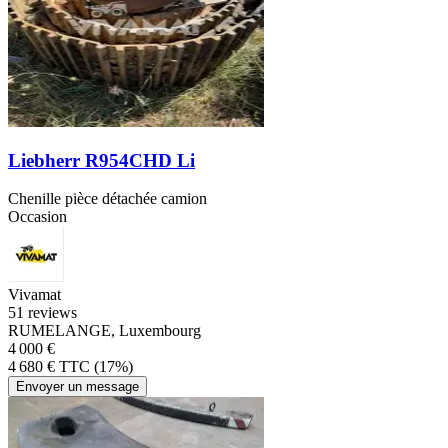
Liebherr R954CHD Li
Chenille pièce détachée camion
Occasion
Vivamat
5
1 reviews
RUMELANGE, Luxembourg
4 000 €
4 680 € TTC (17%)
Envoyer un message