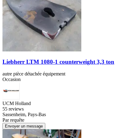
Liebherr LTM 1080-1 counterweight 3,3 ton
autre pièce détachée équipement
Occasion
UCM Holland
5
5 reviews
Sassenheim, Pays-Bas
Par requête
Envoyer un message