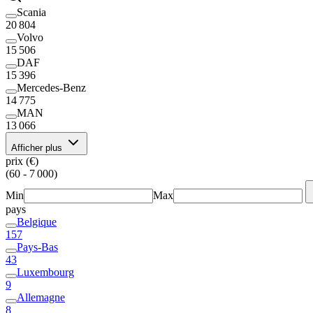
Scania
20 804
Volvo
15 506
DAF
15 396
Mercedes-Benz
14 775
MAN
13 066
Afficher plus
prix (€)
(60 - 7 000)
Min
Max
pays
Belgique
157
Pays-Bas
43
Luxembourg
9
Allemagne
8