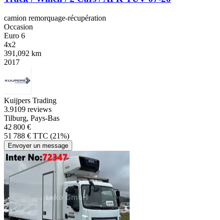
camion remorquage-récupération
Occasion
Euro 6
4x2
391,092 km
2017
Kuijpers Trading
3.9
109 reviews
Tilburg, Pays-Bas
42 800 €
51 788 € TTC (21%)
Envoyer un message