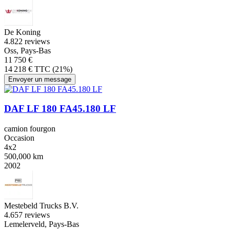
De Koning
4.8
22 reviews
Oss, Pays-Bas
11 750 €
14 218 € TTC (21%)
Envoyer un message
DAF LF 180 FA45.180 LF
camion fourgon
Occasion
4x2
500,000 km
2002
Mestebeld Trucks B.V.
4.6
57 reviews
Lemelerveld, Pays-Bas