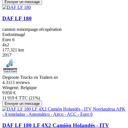
Envoyer un message
DAF LF 180
camion remorquage-récupération
Endommagé
Euro 6
4x2
177,321 km
2017
Degroote Trucks en Trailers nv
4.3
113 reviews
Wingene, Belgique
9 850 €
11 919 € TTC (21%)
Envoyer un message
DAF LF 180 LF 4X2 Camión Holandés - ITV