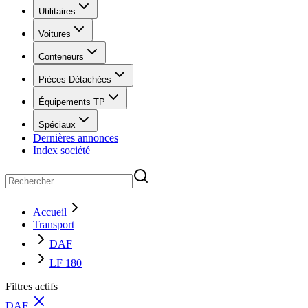
Utilitaires
Voitures
Conteneurs
Pièces Détachées
Équipements TP
Spéciaux
Dernières annonces
Index société
Accueil
Transport
DAF
LF 180
Filtres actifs
DAF