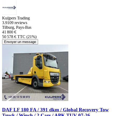
Kuijpers Trading
3.9
109 reviews
Tilburg, Pays-Bas
41 800 €
50 578 € TTC (21%)
Envoyer un message
DAF LF 180 FA / 391 dkm / Global Recovery Tow
Truck / Winch / 2 Cars / APK TUV 07-26