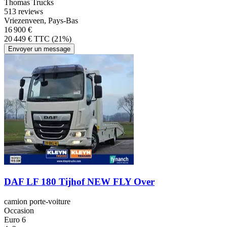
Thomas Trucks
5
13 reviews
Vriezenveen, Pays-Bas
16 900 €
20 449 € TTC (21%)
Envoyer un message
DAF LF 180 Tijhof NEW FLY Over
camion porte-voiture
Occasion
Euro 6