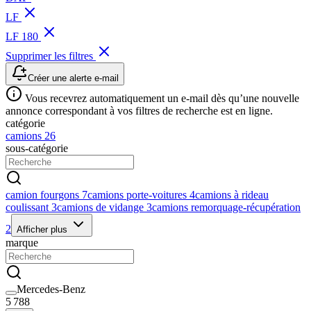
LF
LF 180
Supprimer les filtres
Créer une alerte e-mail
Vous recevrez automatiquement un e-mail dès qu’une nouvelle
annonce correspondant à vos filtres de recherche est en ligne.
catégorie
camions
26
sous-catégorie
camion fourgons
7
camions porte-voitures
4
camions à rideau
coulissant
3
camions de vidange
3
camions remorquage-récupération
2
Afficher plus
marque
Mercedes-Benz
5 788