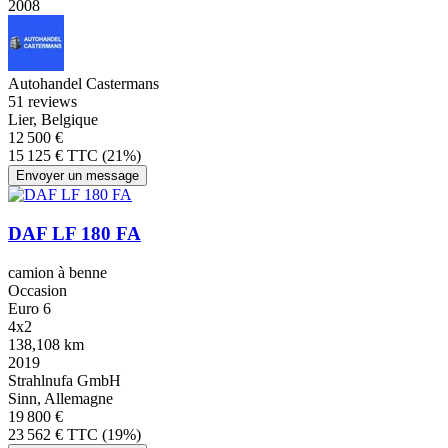
2008
Autohandel Castermans
5
1 reviews
Lier, Belgique
12 500 €
15 125 € TTC (21%)
Envoyer un message
DAF LF 180 FA
camion à benne
Occasion
Euro 6
4x2
138,108 km
2019
Strahlnufa GmbH
Sinn, Allemagne
19 800 €
23 562 € TTC (19%)