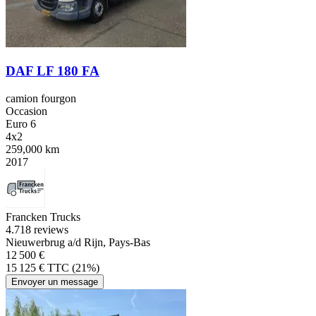
DAF LF 180 FA
camion fourgon
Occasion
Euro 6
4x2
259,000 km
2017
Francken Trucks
4.7
18 reviews
Nieuwerbrug a/d Rijn, Pays-Bas
12 500 €
15 125 € TTC (21%)
Envoyer un message