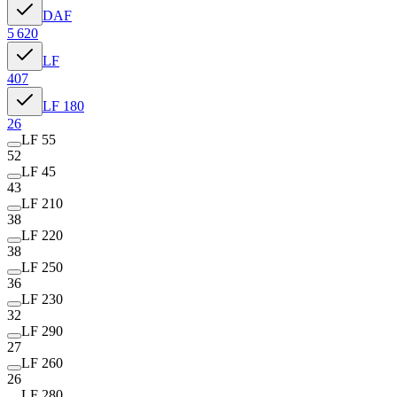
DAF
5 620
LF
407
LF 180
26
LF 55
52
LF 45
43
LF 210
38
LF 220
38
LF 250
36
LF 230
32
LF 290
27
LF 260
26
LF 280