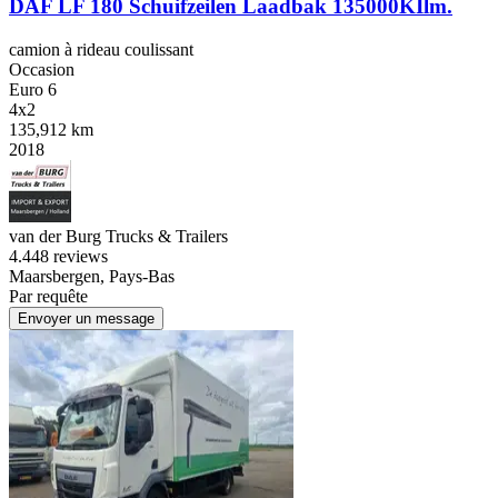
DAF LF 180 Schuifzeilen Laadbak 135000KIlm.
camion à rideau coulissant
Occasion
Euro 6
4x2
135,912 km
2018
van der Burg Trucks & Trailers
4.4
48 reviews
Maarsbergen, Pays-Bas
Par requête
Envoyer un message