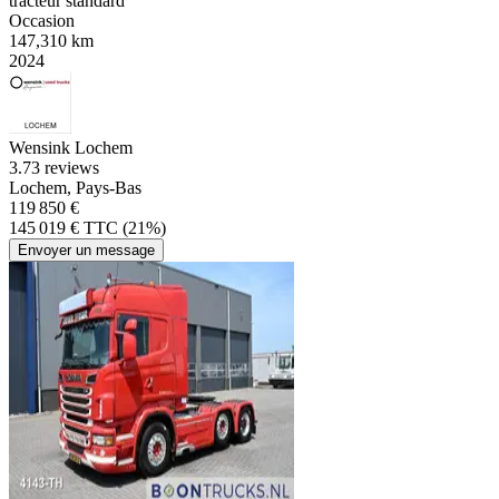
tracteur standard
Occasion
147,310 km
2024
Wensink Lochem
3.7
3 reviews
Lochem, Pays-Bas
119 850 €
145 019 € TTC (21%)
Envoyer un message