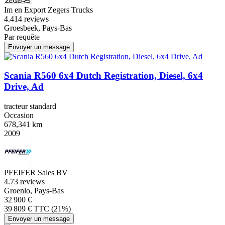
Im en Export Zegers Trucks
4.4
14 reviews
Groesbeek, Pays-Bas
Par requête
Envoyer un message
Scania R560 6x4 Dutch Registration, Diesel, 6x4
Drive, Ad
tracteur standard
Occasion
678,341 km
2009
PFEIFER Sales BV
4.7
3 reviews
Groenlo, Pays-Bas
32 900 €
39 809 € TTC (21%)
Envoyer un message