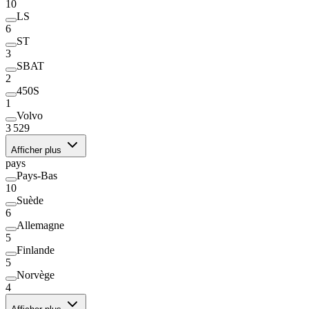
10
LS
6
ST
3
SBAT
2
450S
1
Volvo
3 529
Afficher plus
pays
Pays-Bas
10
Suède
6
Allemagne
5
Finlande
5
Norvège
4