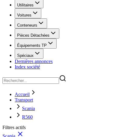
Utilitaires
Voitures
Conteneurs
Pièces Détachées
Équipements TP
Spéciaux
Dernières annonces
Index société
Accueil
Transport
Scania
R560
Filtres actifs
Scania