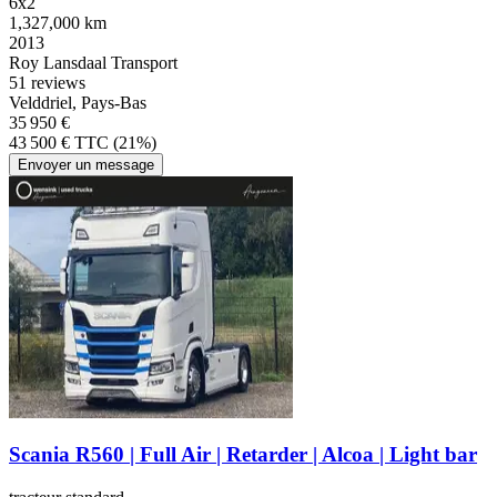
6x2
1,327,000 km
2013
Roy Lansdaal Transport
5
1 reviews
Velddriel, Pays-Bas
35 950 €
43 500 € TTC (21%)
Envoyer un message
Scania R560 | Full Air | Retarder | Alcoa | Light bar