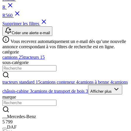
R
R560
Supprimer les filtres
Créer une alerte e-mail
Vous recevrez automatiquement un e-mail dès qu’une nouvelle
annonce correspondant à vos filtres de recherche est en ligne.
catégorie
camions
25
tracteurs
15
sous-catégorie
tracteurs standard
15
camions conteneur
4
camions à benne
4
camions
châssis-cabine
3
camions de transport de bois
3
Afficher plus
marque
Mercedes-Benz
5 799
DAF