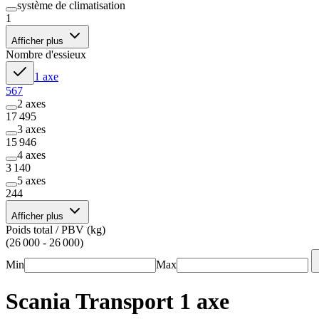
système de climatisation
1
Afficher plus
Nombre d'essieux
1 axe
567
2 axes
17 495
3 axes
15 946
4 axes
3 140
5 axes
244
Afficher plus
Poids total / PBV (kg)
(26 000 - 26 000)
Min
Max
Scania Transport 1 axe