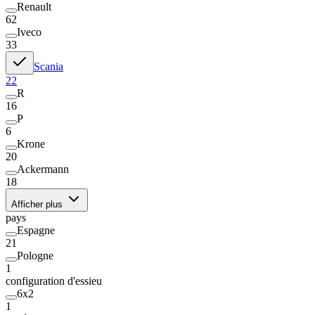
Renault
62
Iveco
33
Scania
22
R
16
P
6
Krone
20
Ackermann
18
Afficher plus
pays
Espagne
21
Pologne
1
configuration d'essieu
6x2
1