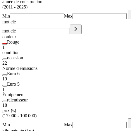
année de construction
(2011 - 2025)
Min
Max
mot clé
mot clé
couleur
Rouge
1
condition
occasion
22
Norme d'émissions
Euro 6
19
Euro 5
1
Équipement
ralentisseur
18
prix (€)
(17 000 - 100 000)
Min
Max
kilométrage (km)