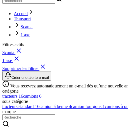
Accueil
Transport
Scania
1 axe
Filtres actifs
Scania
1 axe
Supprimer les filtres
Créer une alerte e-mail
Vous recevrez automatiquement un e-mail dès qu’une nouvelle anno
catégorie
tracteurs
16
camions
6
sous-catégorie
tracteurs standard
16
camion á benne
4
camion fourgons
1
camions à o
marque