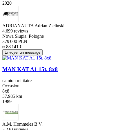
2020
ADRIANAUTA Adrian Zieliński
4.6
99 reviews
Nowa Słupia, Pologne
379 000 PLN
≈ 88 141 €
Envoyer un message
MAN KAT A1 15t. 8x8
camion militaire
Occasion
8x8
37,985 km
1989
A.M. Hommeles B.V.
3.2
10 reviews