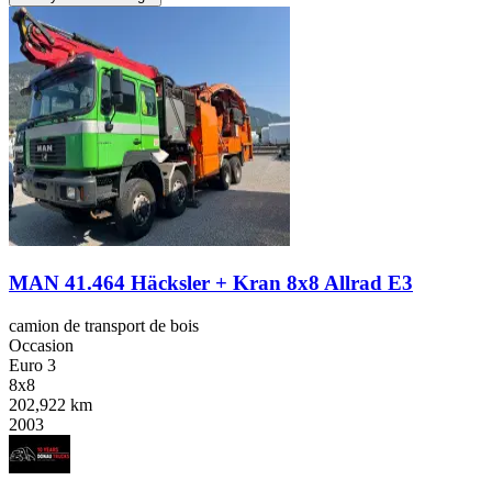
MAN 41.464 Häcksler + Kran 8x8 Allrad E3
camion de transport de bois
Occasion
Euro 3
8x8
202,922 km
2003