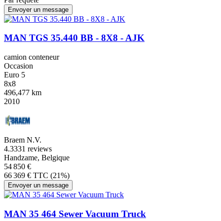
Envoyer un message
MAN TGS 35.440 BB - 8X8 - AJK
camion conteneur
Occasion
Euro 5
8x8
496,477 km
2010
Braem N.V.
4.3
331 reviews
Handzame, Belgique
54 850 €
66 369 € TTC (21%)
Envoyer un message
MAN 35 464 Sewer Vacuum Truck