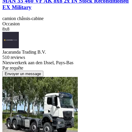
MAN 35 460 VF AK 8x8 2x IN Stock Reconditioned
EX Military
camion châssis-cabine
Occasion
8x8
Jacaranda Trading B.V.
5
10 reviews
Nieuwerkerk aan den IJssel, Pays-Bas
Par requête
Envoyer un message