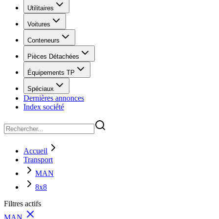
Utilitaires
Voitures
Conteneurs
Pièces Détachées
Équipements TP
Spéciaux
Dernières annonces
Index société
Accueil
Transport
MAN
8x8
Filtres actifs
MAN