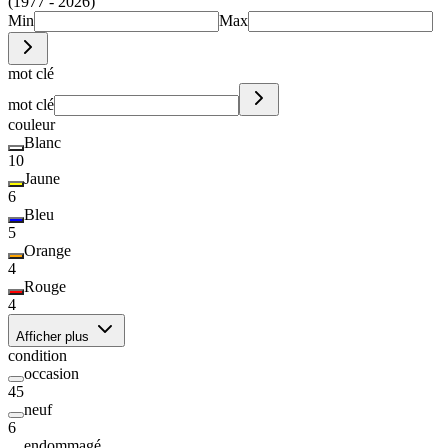
(1977 - 2026)
Min
Max
mot clé
mot clé
couleur
Blanc
10
Jaune
6
Bleu
5
Orange
4
Rouge
4
Afficher plus
condition
occasion
45
neuf
6
endommagé