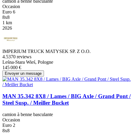
camion à benne basculante
Occasion
Euro 6
8x8
1 km
2026
IMPERIUM TRUCK MATYSEK SP. Z O.O.
4.5
370 reviews
Leśna-Stara Wieś, Pologne
145 000 €
Envoyer un message
MAN 35.342 8X8 / Lames / BIG Axle / Grand Pont /
Steel Susp. / Meiller Bucket
camion à benne basculante
Occasion
Euro 2
8x8