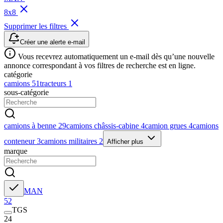
8x8
Supprimer les filtres
Créer une alerte e-mail
Vous recevrez automatiquement un e-mail dès qu’une nouvelle
annonce correspondant à vos filtres de recherche est en ligne.
catégorie
camions
51
tracteurs
1
sous-catégorie
camions à benne
29
camions châssis-cabine
4
camion grues
4
camions
conteneur
3
camions militaires
2
Afficher plus
marque
MAN
52
TGS
24