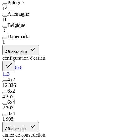
Pologne
14
Allemagne
10
Belgique
3
Danemark
1
Afficher plus
configuration d'essieu
8x8
113
4x2
12 836
6x2
4 255
6x4
2 307
8x4
1 905
Afficher plus
année de construction