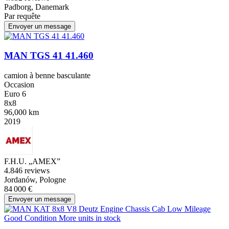
Padborg, Danemark
Par requête
Envoyer un message
MAN TGS 41 41.460
camion à benne basculante
Occasion
Euro 6
8x8
96,000 km
2019
F.H.U. „AMEX”
4.8
46 reviews
Jordanów, Pologne
84 000 €
Envoyer un message