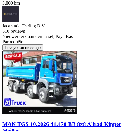
3,800 km
Jacaranda Trading B.V.
5
10 reviews
Nieuwerkerk aan den IJssel, Pays-Bas
Par requête
Envoyer un message
MAN TGS 10.2026 41.470 BB 8x8 Allrad Kipper
Meiller