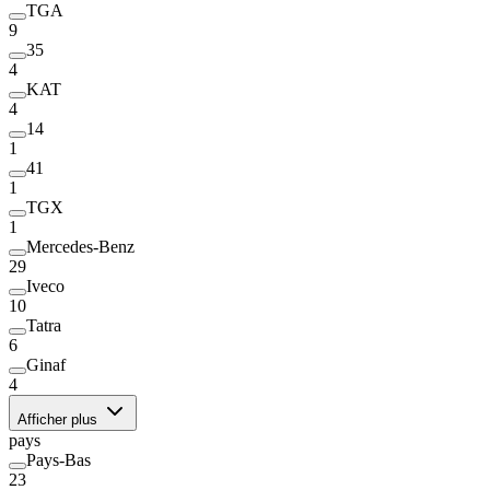
TGA
9
35
4
KAT
4
14
1
41
1
TGX
1
Mercedes-Benz
29
Iveco
10
Tatra
6
Ginaf
4
Afficher plus
pays
Pays-Bas
23