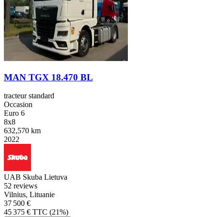
MAN TGX 18.470 BL
tracteur standard
Occasion
Euro 6
8x8
632,570 km
2022
UAB Skuba Lietuva
5
2 reviews
Vilnius, Lituanie
37 500 €
45 375 € TTC (21%)