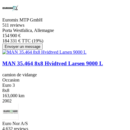
Euromix MTP GmbH
5
11 reviews
Porta Westfalica, Allemagne
154 900 €
184 331 € TTC (19%)
Envoyer un message
MAN 35.464 8x8 Hvidtved Larsen 9000 L
camion de vidange
Occasion
Euro 3
8x8
163,000 km
2002
Euro Nor A/S
4.6
32 reviews