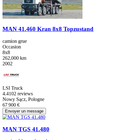
MAN 41.460 Kran 8x8 Topzustand
camion grue
Occasion
8x8
262,000 km
2002
LSI Truck
4.4
102 reviews
Nowy Sącz, Pologne
67 900 €
Envoyer un message
MAN TGS 41.480