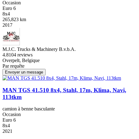
Occasion
Euro 6
8x4
265,823 km
2017
M.J.C. Trucks & Machinery B.v.b.A.
4.8
104 reviews
Overpelt, Belgique
Par requête
Envoyer un message
MAN TGS 41.510 8x4, Stahl, 17m, Klima, Navi,
113tkm
camion à benne basculante
Occasion
Euro 6
8x4
2021