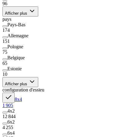
96
Afficher plus
pays
Pays-Bas
174
Allemagne
151
Pologne
75
Belgique
65
Estonie
10
Afficher plus
configuration d'essieu
8x4
1 905
4x2
12 844
6x2
4 255
6x4