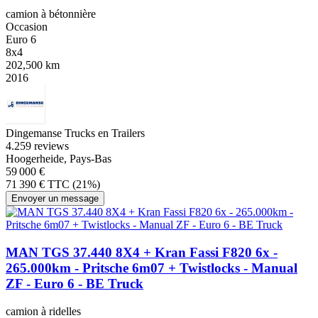
camion à bétonnière
Occasion
Euro 6
8x4
202,500 km
2016
Dingemanse Trucks en Trailers
4.2
59 reviews
Hoogerheide, Pays-Bas
59 000 €
71 390 € TTC (21%)
Envoyer un message
MAN TGS 37.440 8X4 + Kran Fassi F820 6x -
265.000km - Pritsche 6m07 + Twistlocks - Manual
ZF - Euro 6 - BE Truck
camion à ridelles