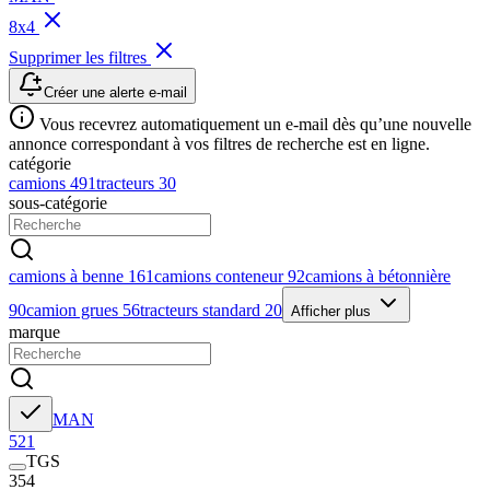
8x4
Supprimer les filtres
Créer une alerte e-mail
Vous recevrez automatiquement un e-mail dès qu’une nouvelle
annonce correspondant à vos filtres de recherche est en ligne.
catégorie
camions
491
tracteurs
30
sous-catégorie
camions à benne
161
camions conteneur
92
camions à bétonnière
90
camion grues
56
tracteurs standard
20
Afficher plus
marque
MAN
521
TGS
354