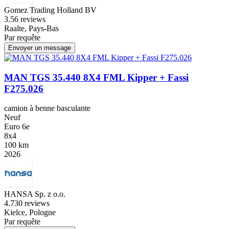
Gomez Trading Holland BV
3.5
6 reviews
Raalte, Pays-Bas
Par requête
Envoyer un message
MAN TGS 35.440 8X4 FML Kipper + Fassi
F275.026
camion à benne basculante
Neuf
Euro 6e
8x4
100 km
2026
HANSA Sp. z o.o.
4.7
30 reviews
Kielce, Pologne
Par requête