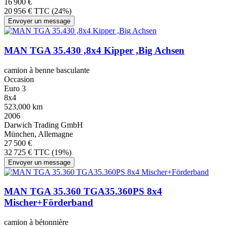
16 900 €
20 956 € TTC (24%)
Envoyer un message
MAN TGA 35.430 ,8x4 Kipper ,Big Achsen
camion à benne basculante
Occasion
Euro 3
8x4
523,000 km
2006
Darwich Trading GmbH
München, Allemagne
27 500 €
32 725 € TTC (19%)
Envoyer un message
MAN TGA 35.360 TGA35.360PS 8x4
Mischer+Förderband
camion à bétonnière