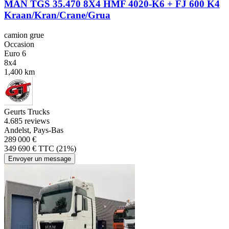
MAN TGS 35.470 8X4 HMF 4020-K6 + FJ 600 K4
Kraan/Kran/Crane/Grua
camion grue
Occasion
Euro 6
8x4
1,400 km
Geurts Trucks
4.6
85 reviews
Andelst, Pays-Bas
289 000 €
349 690 € TTC (21%)
Envoyer un message