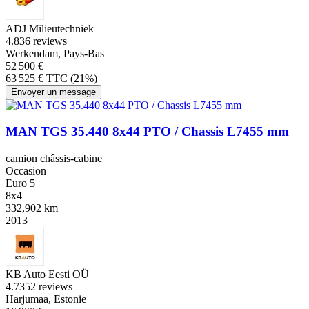
ADJ Milieutechniek
4.8
36 reviews
Werkendam, Pays-Bas
52 500 €
63 525 € TTC (21%)
Envoyer un message
MAN TGS 35.440 8x44 PTO / Chassis L7455 mm
camion châssis-cabine
Occasion
Euro 5
8x4
332,902 km
2013
KB Auto Eesti OÜ
4.7
352 reviews
Harjumaa, Estonie