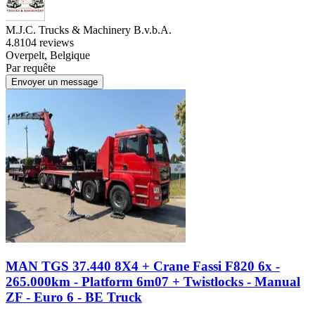
M.J.C. Trucks & Machinery B.v.b.A.
4.8
104 reviews
Overpelt, Belgique
Par requête
Envoyer un message
MAN TGS 37.440 8X4 + Crane Fassi F820 6x -
265.000km - Platform 6m07 + Twistlocks - Manual
ZF - Euro 6 - BE Truck