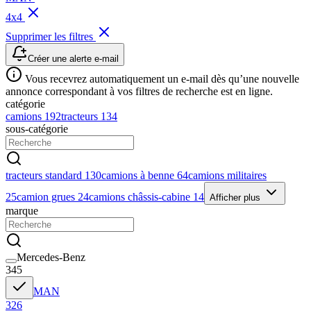
4x4
Supprimer les filtres
Créer une alerte e-mail
Vous recevrez automatiquement un e-mail dès qu’une nouvelle
annonce correspondant à vos filtres de recherche est en ligne.
catégorie
camions
192
tracteurs
134
sous-catégorie
tracteurs standard
130
camions à benne
64
camions militaires
25
camion grues
24
camions châssis-cabine
14
Afficher plus
marque
Mercedes-Benz
345
MAN
326