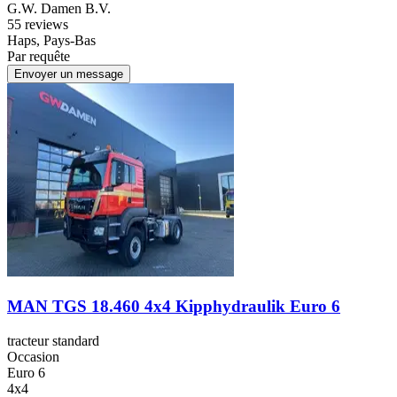
G.W. Damen B.V.
5
5 reviews
Haps, Pays-Bas
Par requête
Envoyer un message
MAN TGS 18.460 4x4 Kipphydraulik Euro 6
tracteur standard
Occasion
Euro 6
4x4