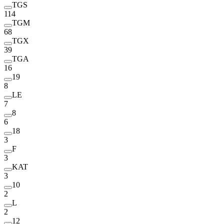
TGS
114
TGM
68
TGX
39
TGA
16
19
8
LE
7
8
6
18
3
F
3
KAT
3
10
2
L
2
12