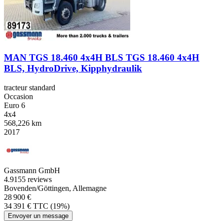
MAN TGS 18.460 4x4H BLS TGS 18.460 4x4H
BLS, HydroDrive, Kipphydraulik
tracteur standard
Occasion
Euro 6
4x4
568,226 km
2017
Gassmann GmbH
4.9
155 reviews
Bovenden/Göttingen, Allemagne
28 900 €
34 391 € TTC (19%)
Envoyer un message