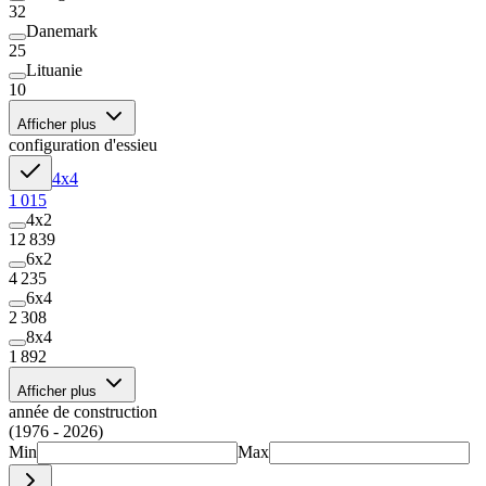
32
Danemark
25
Lituanie
10
Afficher plus
configuration d'essieu
4x4
1 015
4x2
12 839
6x2
4 235
6x4
2 308
8x4
1 892
Afficher plus
année de construction
(1976 - 2026)
Min
Max