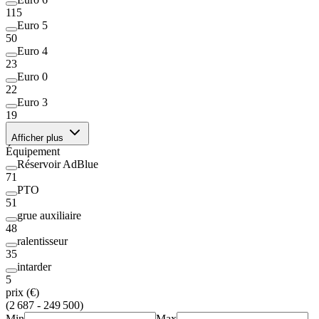
115
Euro 5
50
Euro 4
23
Euro 0
22
Euro 3
19
Afficher plus
Équipement
Réservoir AdBlue
71
PTO
51
grue auxiliaire
48
ralentisseur
35
intarder
5
prix (€)
(2 687 - 249 500)
Min
Max