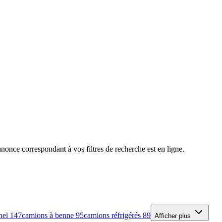
nce correspondant à vos filtres de recherche est en ligne.
nnel
147
camions à benne
95
camions réfrigérés
89
Afficher plus