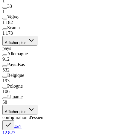
1
33
1
Volvo
1 182
Scania
1 173
Afficher plus
pays
Allemagne
912
Pays-Bas
532
Belgique
193
Pologne
106
Lituanie
58
Afficher plus
configuration d'essieu
4x2
12 827