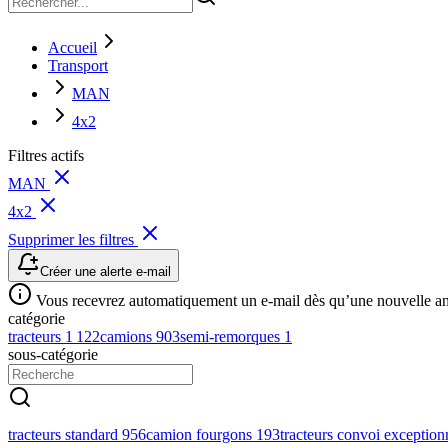
Accueil
Transport
MAN
4x2
Filtres actifs
MAN
4x2
Supprimer les filtres
Créer une alerte e-mail
Vous recevrez automatiquement un e-mail dès qu’une nouvelle anno
catégorie
tracteurs
1 122
camions
903
semi-remorques
1
sous-catégorie
tracteurs standard
956
camion fourgons
193
tracteurs convoi exceptio