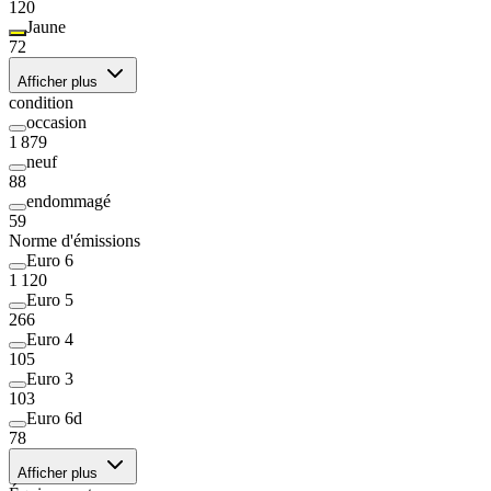
120
Jaune
72
Afficher plus
condition
occasion
1 879
neuf
88
endommagé
59
Norme d'émissions
Euro 6
1 120
Euro 5
266
Euro 4
105
Euro 3
103
Euro 6d
78
Afficher plus