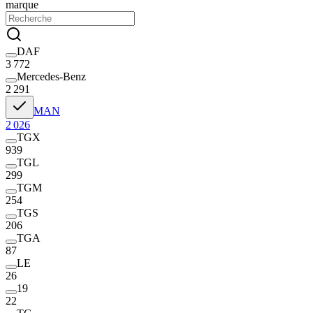
marque
DAF
3 772
Mercedes-Benz
2 291
MAN
2 026
TGX
939
TGL
299
TGM
254
TGS
206
TGA
87
LE
26
19
22