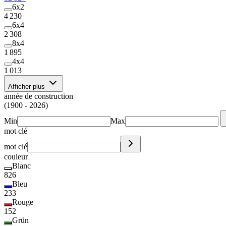
6x2
4 230
6x4
2 308
8x4
1 895
4x4
1 013
Afficher plus
année de construction
(1900 - 2026)
Min
Max
mot clé
mot clé
couleur
Blanc
826
Bleu
233
Rouge
152
Grün