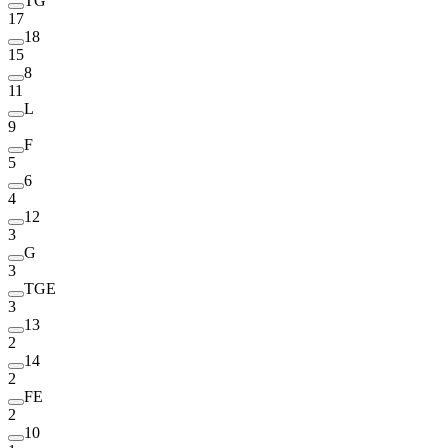
TG
17
18
15
8
11
L
9
F
5
6
4
12
3
G
3
TGE
3
13
2
14
2
FE
2
10