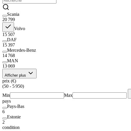
Scania
20 799
Volvo
15 507
DAF
15 397
Mercedes-Benz
14 768
MAN
13 069
Afficher plus
prix (€)
(50 - 5 950)
Min
Max
pays
Pays-Bas
6
Estonie
2
condition