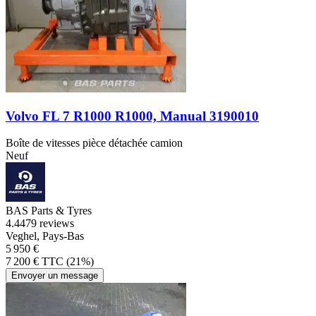
Volvo FL 7 R1000 R1000, Manual 3190010
Boîte de vitesses pièce détachée camion
Neuf
BAS Parts & Tyres
4.4
479 reviews
Veghel, Pays-Bas
5 950 €
7 200 € TTC (21%)
Envoyer un message