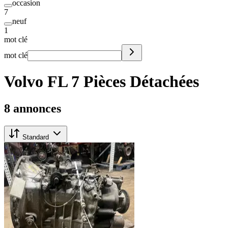
occasion
7
neuf
1
mot clé
mot clé
Volvo FL 7 Pièces Détachées
8 annonces
Standard