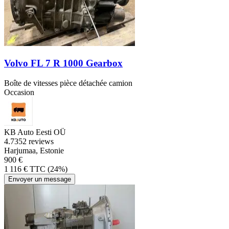
Volvo FL 7 R 1000 Gearbox
Boîte de vitesses pièce détachée camion
Occasion
KB Auto Eesti OÜ
4.7
352 reviews
Harjumaa, Estonie
900 €
1 116 € TTC (24%)
Envoyer un message