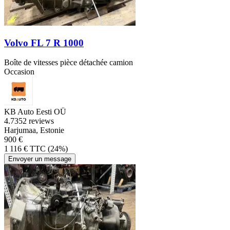
Volvo FL 7 R 1000
Boîte de vitesses pièce détachée camion
Occasion
KB Auto Eesti OÜ
4.7
352 reviews
Harjumaa, Estonie
900 €
1 116 € TTC (24%)
Envoyer un message