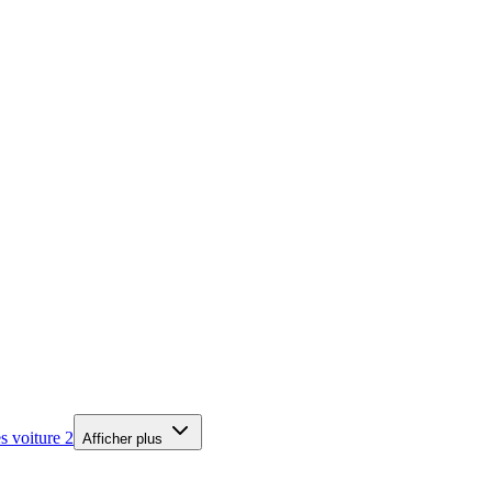
es voiture
2
Afficher plus