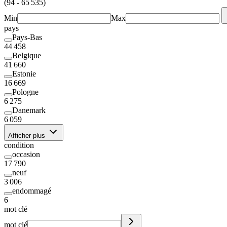
(94 - 65 535)
Min
Max
pays
Pays-Bas
44 458
Belgique
41 660
Estonie
16 669
Pologne
6 275
Danemark
6 059
Afficher plus
condition
occasion
17 790
neuf
3 006
endommagé
6
mot clé
mot clé