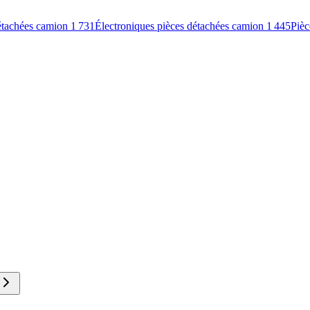
étachées camion
1 731
Électroniques pièces détachées camion
1 445
Pièc