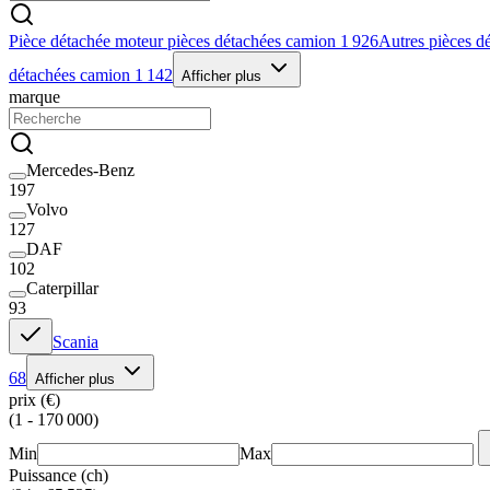
Pièce détachée moteur pièces détachées camion
1 926
Autres pièces d
détachées camion
1 142
Afficher plus
marque
Mercedes-Benz
197
Volvo
127
DAF
102
Caterpillar
93
Scania
68
Afficher plus
prix (€)
(1 - 170 000)
Min
Max
Puissance (ch)