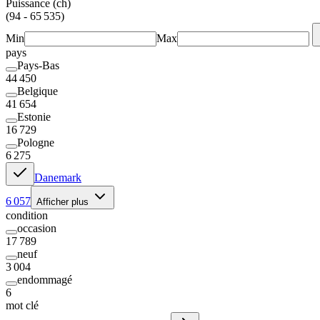
Puissance (ch)
(94 - 65 535)
Min
Max
pays
Pays-Bas
44 450
Belgique
41 654
Estonie
16 729
Pologne
6 275
Danemark
6 057
Afficher plus
condition
occasion
17 789
neuf
3 004
endommagé
6
mot clé