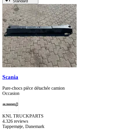
Standard
Scania
Pare-chocs pièce détachée camion
Occasion
KNL TRUCKPARTS
4.3
26 reviews
Tappernøje, Danemark