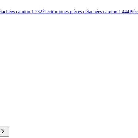
étachées camion
1 732
Électroniques pièces détachées camion
1 444
Pièc