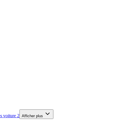
es voiture
2
Afficher plus