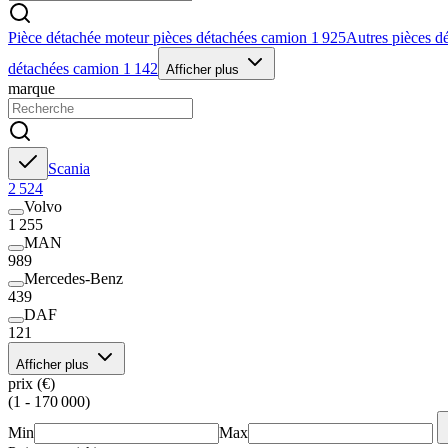
Pièce détachée moteur pièces détachées camion
1 925
Autres pièces d
détachées camion
1 142
Afficher plus
marque
Scania
2 524
Volvo
1 255
MAN
989
Mercedes-Benz
439
DAF
121
Afficher plus
prix (€)
(1 - 170 000)
Min
Max