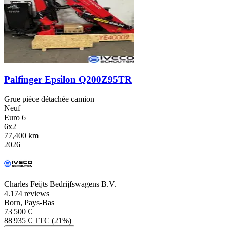
Palfinger Epsilon Q200Z95TR
Grue pièce détachée camion
Neuf
Euro 6
6x2
77,400 km
2026
Charles Feijts Bedrijfswagens B.V.
4.1
74 reviews
Born, Pays-Bas
73 500 €
88 935 € TTC (21%)