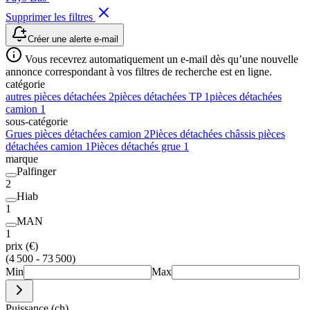
Supprimer les filtres
Créer une alerte e-mail
Vous recevrez automatiquement un e-mail dès qu’une nouvelle
annonce correspondant à vos filtres de recherche est en ligne.
catégorie
autres pièces détachées
2
pièces détachées TP
1
pièces détachées
camion
1
sous-catégorie
Grues pièces détachées camion
2
Pièces détachées châssis pièces
détachées camion
1
Pièces détachés grue
1
marque
Palfinger
2
Hiab
1
MAN
1
prix (€)
(4 500 - 73 500)
Min
Max
Puissance (ch)