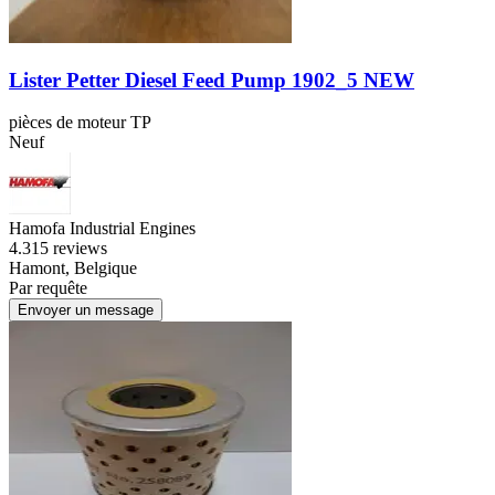
Lister Petter Diesel Feed Pump 1902_5 NEW
pièces de moteur TP
Neuf
Hamofa Industrial Engines
4.3
15 reviews
Hamont, Belgique
Par requête
Envoyer un message