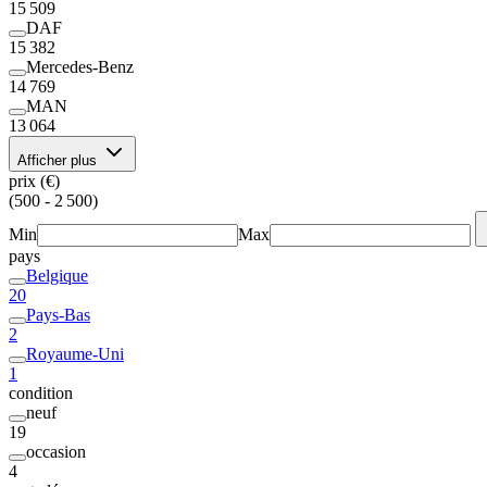
15 509
DAF
15 382
Mercedes-Benz
14 769
MAN
13 064
Afficher plus
prix (€)
(500 - 2 500)
Min
Max
pays
Belgique
20
Pays-Bas
2
Royaume-Uni
1
condition
neuf
19
occasion
4