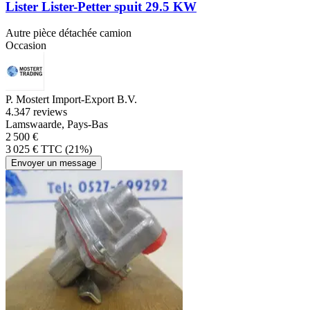
Lister Lister-Petter spuit 29.5 KW
Autre pièce détachée camion
Occasion
P. Mostert Import-Export B.V.
4.3
47 reviews
Lamswaarde, Pays-Bas
2 500 €
3 025 € TTC (21%)
Envoyer un message