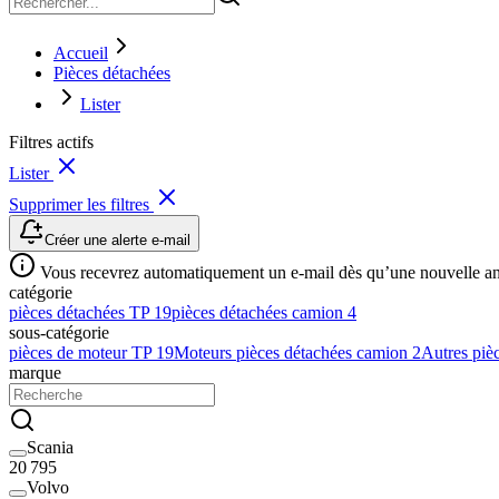
Accueil
Pièces détachées
Lister
Filtres actifs
Lister
Supprimer les filtres
Créer une alerte e-mail
Vous recevrez automatiquement un e-mail dès qu’une nouvelle anno
catégorie
pièces détachées TP
19
pièces détachées camion
4
sous-catégorie
pièces de moteur TP
19
Moteurs pièces détachées camion
2
Autres piè
marque
Scania
20 795
Volvo