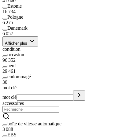
41 660
Estonie
16 734
Pologne
6 275
Danemark
6 057
Afficher plus
condition
occasion
96 352
neuf
29 461
endommagé
30
mot clé
mot clé
accessoires
boîte de vitesse automatique
3 088
EBS