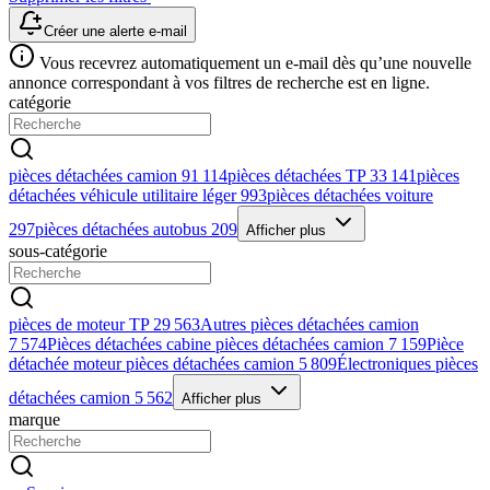
Créer une alerte e-mail
Vous recevrez automatiquement un e-mail dès qu’une nouvelle
annonce correspondant à vos filtres de recherche est en ligne.
catégorie
pièces détachées camion
91 114
pièces détachées TP
33 141
pièces
détachées véhicule utilitaire léger
993
pièces détachées voiture
297
pièces détachées autobus
209
Afficher plus
sous-catégorie
pièces de moteur TP
29 563
Autres pièces détachées camion
7 574
Pièces détachées cabine pièces détachées camion
7 159
Pièce
détachée moteur pièces détachées camion
5 809
Électroniques pièces
détachées camion
5 562
Afficher plus
marque