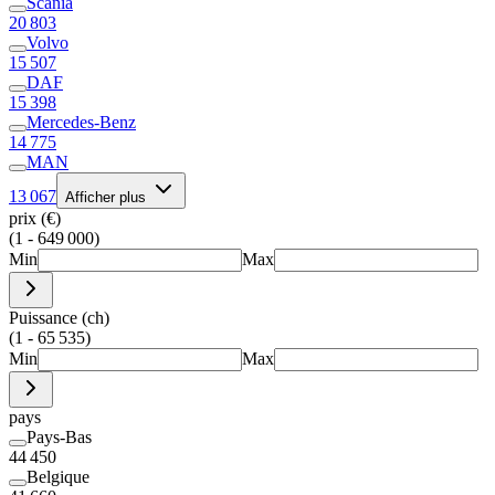
Scania
20 803
Volvo
15 507
DAF
15 398
Mercedes-Benz
14 775
MAN
13 067
Afficher plus
prix (€)
(1 - 649 000)
Min
Max
Puissance (ch)
(1 - 65 535)
Min
Max
pays
Pays-Bas
44 450
Belgique