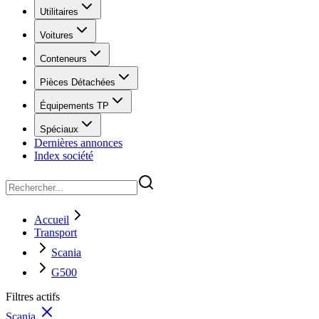
Utilitaires
Voitures
Conteneurs
Pièces Détachées
Équipements TP
Spéciaux
Dernières annonces
Index société
Accueil
Transport
Scania
G500
Filtres actifs
Scania