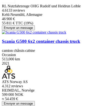
RL Nutzfahrzeuge OHG Rudolf und Heidrun Leible
4.6
133 reviews
Kehl-Neumühl, Allemagne
46 900 €
55 811 € TTC (19%)
Envoyer un message
Scania G500 6x2 container chassis truck
camion châssis-cabine
Occasion
513,000 km
2021
ATS Norway AS
4.3
12 reviews
HEIMDAL, Norvège
599 000 NOK
≈ 54 459 €
Envoyer un message