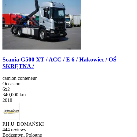
Scania G500 XT / ACC / E 6 / Hakowiec / OŚ
SKRĘTNA /
camion conteneur
Occasion
6x2
340,000 km
2018
P.H.U. DOMAŃSKI
4
44 reviews
Bodzentyn, Pologne