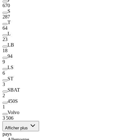
670
S
287
T
64
L
23
LB
18
94
9
LS
6
ST
3
SBAT
2
450S
1
Volvo
3 506
Afficher plus
pays
Allemagne