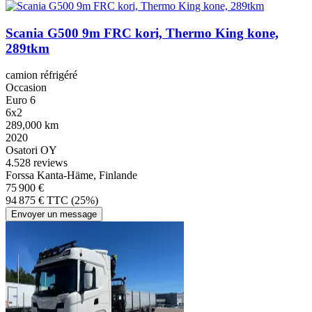
Scania G500 9m FRC kori, Thermo King kone,
289tkm
camion réfrigéré
Occasion
Euro 6
6x2
289,000 km
2020
Osatori OY
4.5
28 reviews
Forssa Kanta-Häme, Finlande
75 900 €
94 875 € TTC (25%)
Envoyer un message