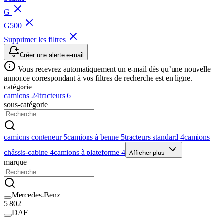
G
G500
Supprimer les filtres
Créer une alerte e-mail
Vous recevrez automatiquement un e-mail dès qu’une nouvelle
annonce correspondant à vos filtres de recherche est en ligne.
catégorie
camions
24
tracteurs
6
sous-catégorie
camions conteneur
5
camions à benne
5
tracteurs standard
4
camions
châssis-cabine
4
camions à plateforme
4
Afficher plus
marque
Mercedes-Benz
5 802
DAF