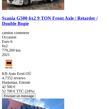
Scania G500 6x2 9 TON Front Axle / Retarder /
Double Bogie
camion conteneur
Occasion
Euro 6
6x2
779,269 km
2021
KB Auto Eesti OÜ
4.7
352 reviews
Harjumaa, Estonie
42 500 €
52 700 € TTC (24%)
Envoyer un message