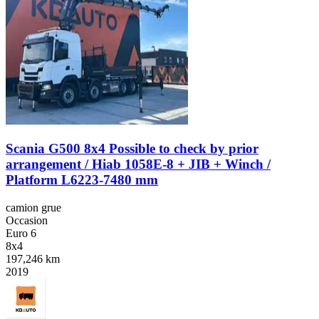
Scania G500 8x4 Possible to check by prior
arrangement / Hiab 1058E-8 + JIB + Winch /
Platform L6223-7480 mm
camion grue
Occasion
Euro 6
8x4
197,246 km
2019