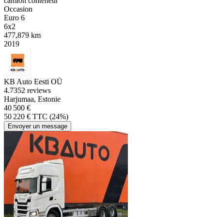
camion conteneur
Occasion
Euro 6
6x2
477,879 km
2019
KB Auto Eesti OÜ
4.7
352 reviews
Harjumaa, Estonie
40 500 €
50 220 € TTC (24%)
Envoyer un message