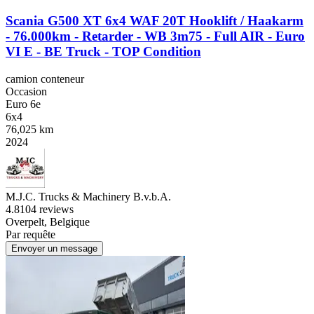
Scania G500 XT 6x4 WAF 20T Hooklift / Haakarm
- 76.000km - Retarder - WB 3m75 - Full AIR - Euro
VI E - BE Truck - TOP Condition
camion conteneur
Occasion
Euro 6e
6x4
76,025 km
2024
M.J.C. Trucks & Machinery B.v.b.A.
4.8
104 reviews
Overpelt, Belgique
Par requête
Envoyer un message