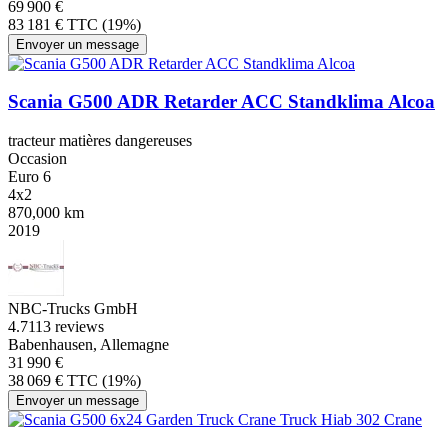
69 900 €
83 181 € TTC (19%)
Envoyer un message
Scania G500 ADR Retarder ACC Standklima Alcoa
tracteur matières dangereuses
Occasion
Euro 6
4x2
870,000 km
2019
NBC-Trucks GmbH
4.7
113 reviews
Babenhausen, Allemagne
31 990 €
38 069 € TTC (19%)
Envoyer un message