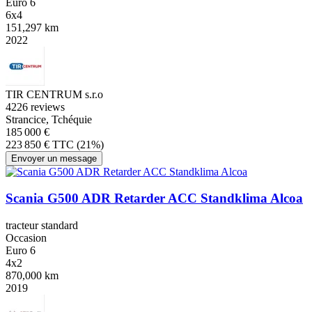
Euro 6
6x4
151,297 km
2022
TIR CENTRUM s.r.o
4
226 reviews
Strancice, Tchéquie
185 000 €
223 850 € TTC (21%)
Envoyer un message
Scania G500 ADR Retarder ACC Standklima Alcoa
tracteur standard
Occasion
Euro 6
4x2
870,000 km
2019