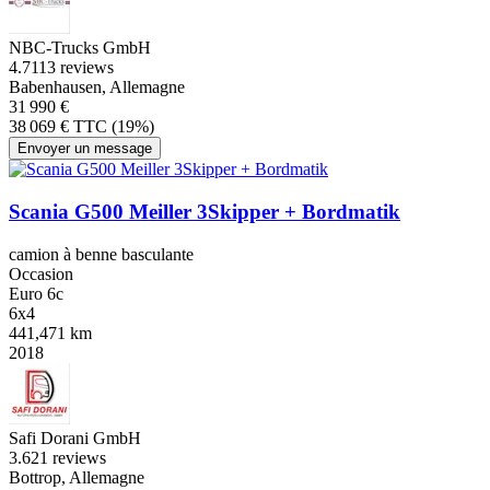
NBC-Trucks GmbH
4.7
113 reviews
Babenhausen, Allemagne
31 990 €
38 069 € TTC (19%)
Envoyer un message
Scania G500 Meiller 3Skipper + Bordmatik
camion à benne basculante
Occasion
Euro 6c
6x4
441,471 km
2018
Safi Dorani GmbH
3.6
21 reviews
Bottrop, Allemagne