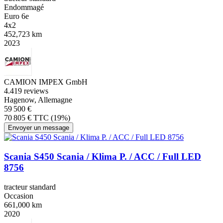
Endommagé
Euro 6e
4x2
452,723 km
2023
CAMION IMPEX GmbH
4.4
19 reviews
Hagenow, Allemagne
59 500 €
70 805 € TTC (19%)
Envoyer un message
Scania S450 Scania / Klima P. / ACC / Full LED
8756
tracteur standard
Occasion
661,000 km
2020