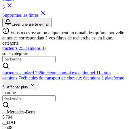
S
Supprimer les filtres
Créer une alerte e-mail
Vous recevrez automatiquement un e-mail dès qu’une nouvelle
annonce correspondant à vos filtres de recherche est en ligne.
catégorie
tracteurs
253
camions
37
sous-catégorie
tracteurs standard
238
tracteurs convoi exceptionnel
11
autres
camions
7
véhicules de transport de chevaux
6
camions à plateforme
5
Afficher plus
marque
Mercedes-Benz
5 794
DAF
5 608