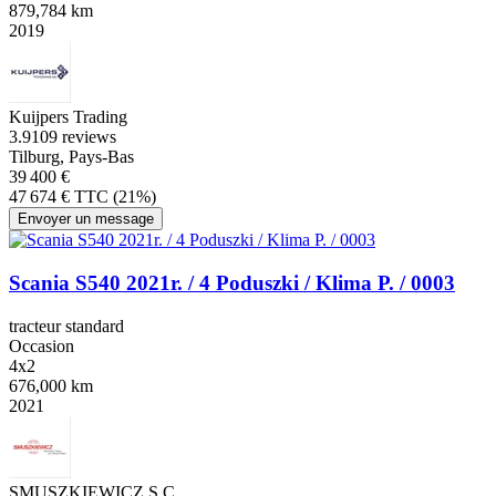
879,784 km
2019
Kuijpers Trading
3.9
109 reviews
Tilburg, Pays-Bas
39 400 €
47 674 € TTC (21%)
Envoyer un message
Scania S540 2021r. / 4 Poduszki / Klima P. / 0003
tracteur standard
Occasion
4x2
676,000 km
2021
SMUSZKIEWICZ S.C.