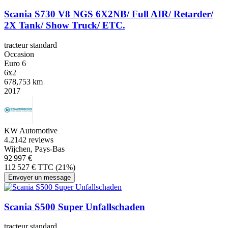
Scania S730 V8 NGS 6X2NB/ Full AIR/ Retarder/
2X Tank/ Show Truck/ ETC.
tracteur standard
Occasion
Euro 6
6x2
678,753 km
2017
KW Automotive
4.2
142 reviews
Wijchen, Pays-Bas
92 997 €
112 527 € TTC (21%)
Envoyer un message
Scania S500 Super Unfallschaden
tracteur standard