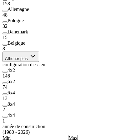
158
Allemagne
48
Pologne
32
Danemark
15
Belgique
8
Afficher plus
configuration d'essieu
4x2
146
6x2
74
6x4
13
8x4
2
4x4
1
année de construction
(1980 - 2026)
Min
Max