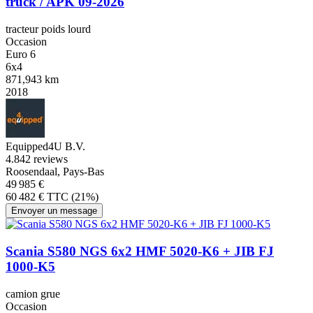
truck / APK 09-2026
tracteur poids lourd
Occasion
Euro 6
6x4
871,943 km
2018
Equipped4U B.V.
4.8
42 reviews
Roosendaal, Pays-Bas
49 985 €
60 482 € TTC (21%)
Envoyer un message
Scania S580 NGS 6x2 HMF 5020-K6 + JIB FJ
1000-K5
camion grue
Occasion