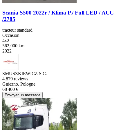
Scania S500 2022r / Klima P./ Full LED / ACC
/2785
tracteur standard
Occasion
4x2
562,000 km
2022
SMUSZKIEWICZ S.C.
4.8
79 reviews
Gniezno, Pologne
68 400 €
Envoyer un message