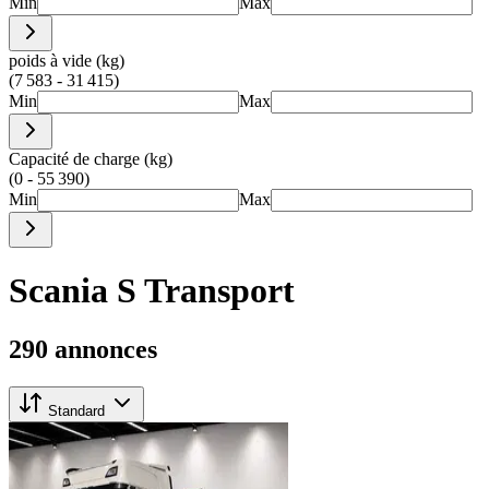
Min
Max
poids à vide (kg)
(7 583 - 31 415)
Min
Max
Capacité de charge (kg)
(0 - 55 390)
Min
Max
Scania S Transport
290 annonces
Standard