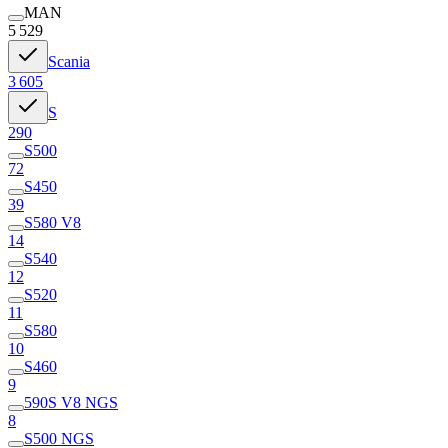
MAN
5 529
Scania
3 605
S
290
S500
72
S450
39
S580 V8
14
S540
12
S520
11
S580
10
S460
9
590S V8 NGS
8
S500 NGS