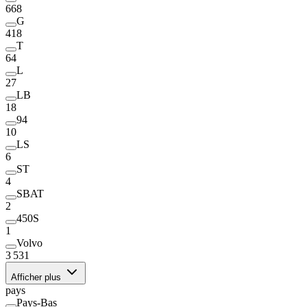
668
G
418
T
64
L
27
LB
18
94
10
LS
6
ST
4
SBAT
2
450S
1
Volvo
3 531
Afficher plus
pays
Pays-Bas