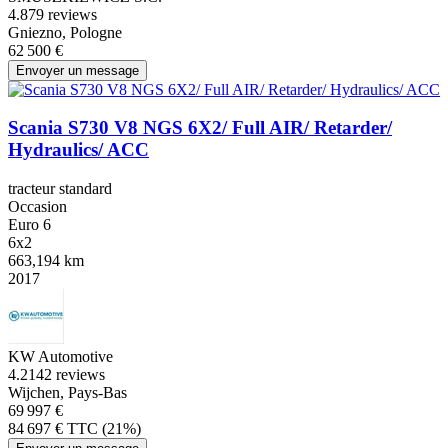
4.8
79 reviews
Gniezno, Pologne
62 500 €
Envoyer un message
Scania S730 V8 NGS 6X2/ Full AIR/ Retarder/
Hydraulics/ ACC
tracteur standard
Occasion
Euro 6
6x2
663,194 km
2017
KW Automotive
4.2
142 reviews
Wijchen, Pays-Bas
69 997 €
84 697 € TTC (21%)