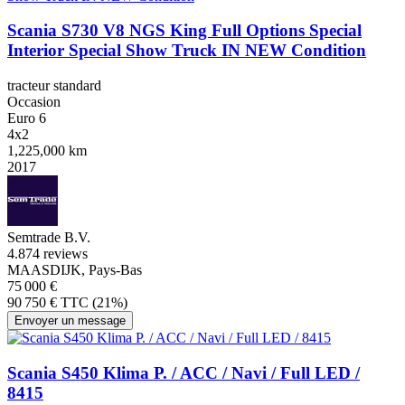
Scania S730 V8 NGS King Full Options Special
Interior Special Show Truck IN NEW Condition
tracteur standard
Occasion
Euro 6
4x2
1,225,000 km
2017
Semtrade B.V.
4.8
74 reviews
MAASDIJK, Pays-Bas
75 000 €
90 750 € TTC (21%)
Envoyer un message
Scania S450 Klima P. / ACC / Navi / Full LED /
8415