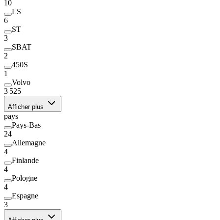
10
LS
6
ST
3
SBAT
2
450S
1
Volvo
3 525
Afficher plus
pays
Pays-Bas
24
Allemagne
4
Finlande
4
Pologne
4
Espagne
3