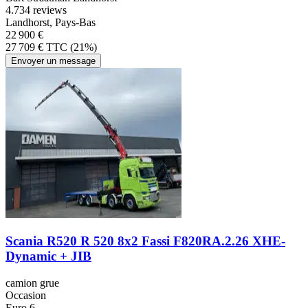
4.7
34 reviews
Landhorst, Pays-Bas
22 900 €
27 709 € TTC (21%)
Envoyer un message
Scania R520 R 520 8x2 Fassi F820RA.2.26 XHE-
Dynamic + JIB
camion grue
Occasion
Euro 6