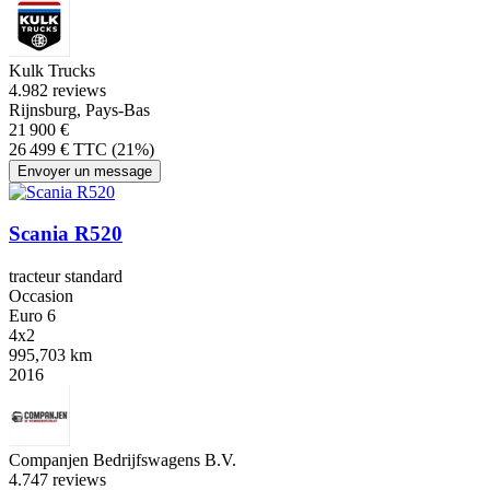
Kulk Trucks
4.9
82 reviews
Rijnsburg, Pays-Bas
21 900 €
26 499 € TTC (21%)
Envoyer un message
Scania R520
tracteur standard
Occasion
Euro 6
4x2
995,703 km
2016
Companjen Bedrijfswagens B.V.
4.7
47 reviews