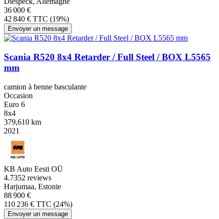
Diespeck, Allemagne
36 000 €
42 840 € TTC (19%)
Envoyer un message
Scania R520 8x4 Retarder / Full Steel / BOX L5565
mm
camion à benne basculante
Occasion
Euro 6
8x4
379,610 km
2021
KB Auto Eesti OÜ
4.7
352 reviews
Harjumaa, Estonie
88 900 €
110 236 € TTC (24%)
Envoyer un message