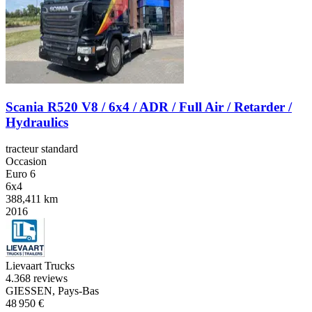
Scania R520 V8 / 6x4 / ADR / Full Air / Retarder /
Hydraulics
tracteur standard
Occasion
Euro 6
6x4
388,411 km
2016
Lievaart Trucks
4.3
68 reviews
GIESSEN, Pays-Bas
48 950 €