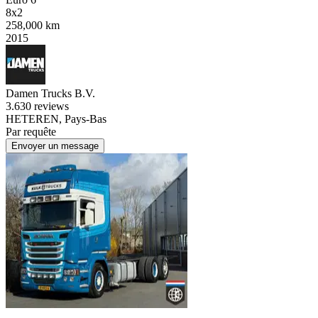
8x2
258,000 km
2015
Damen Trucks B.V.
3.6
30 reviews
HETEREN, Pays-Bas
Par requête
Envoyer un message