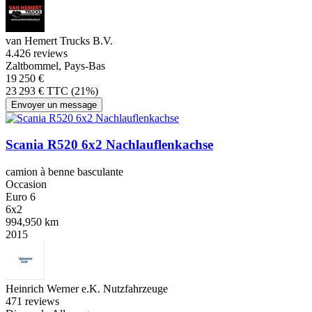
van Hemert Trucks B.V.
4.4
26 reviews
Zaltbommel, Pays-Bas
19 250 €
23 293 € TTC (21%)
Envoyer un message
Scania R520 6x2 Nachlauflenkachse
camion à benne basculante
Occasion
Euro 6
6x2
994,950 km
2015
Heinrich Werner e.K. Nutzfahrzeuge
4
71 reviews