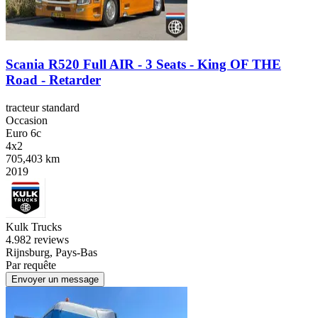
Scania R520 Full AIR - 3 Seats - King OF THE
Road - Retarder
tracteur standard
Occasion
Euro 6c
4x2
705,403 km
2019
Kulk Trucks
4.9
82 reviews
Rijnsburg, Pays-Bas
Par requête
Envoyer un message