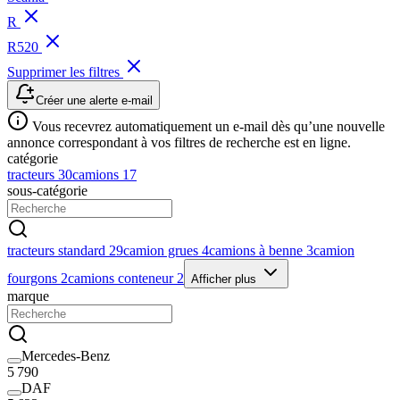
R
R520
Supprimer les filtres
Créer une alerte e-mail
Vous recevrez automatiquement un e-mail dès qu’une nouvelle
annonce correspondant à vos filtres de recherche est en ligne.
catégorie
tracteurs
30
camions
17
sous-catégorie
tracteurs standard
29
camion grues
4
camions à benne
3
camion
fourgons
2
camions conteneur
2
Afficher plus
marque
Mercedes-Benz
5 790
DAF