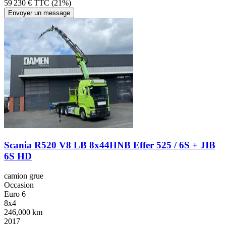
59 230 € TTC (21%)
Envoyer un message
Scania R520 V8 LB 8x44HNB Effer 525 / 6S + JIB
6S HD
camion grue
Occasion
Euro 6
8x4
246,000 km
2017