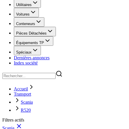
Utilitaires
Voitures
Conteneurs
Pièces Détachées
Équipements TP
Spéciaux
Dernières annonces
Index société
Accueil
Transport
Scania
R520
Filtres actifs
Scania