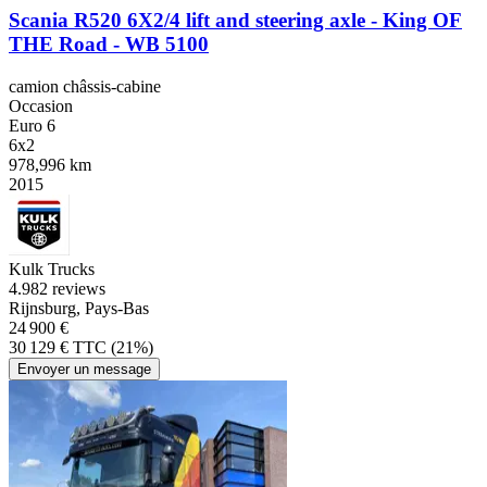
Scania R520 6X2/4 lift and steering axle - King OF
THE Road - WB 5100
camion châssis-cabine
Occasion
Euro 6
6x2
978,996 km
2015
Kulk Trucks
4.9
82 reviews
Rijnsburg, Pays-Bas
24 900 €
30 129 € TTC (21%)
Envoyer un message