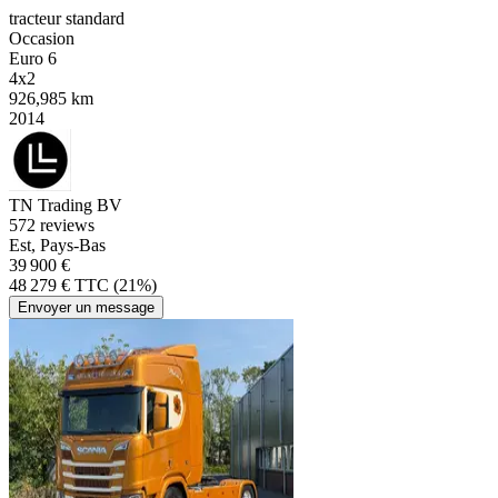
tracteur standard
Occasion
Euro 6
4x2
926,985 km
2014
TN Trading BV
5
72 reviews
Est, Pays-Bas
39 900 €
48 279 € TTC (21%)
Envoyer un message