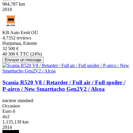
984,787 km
2018
KB Auto Eesti OÜ
4.7
352 reviews
Harjumaa, Estonie
32 500 €
40 300 € TTC (24%)
Envoyer un message
Scania R520 V8 / Retarder / Full air / Full spoiler /
P-airco / New Smarttacho Gen2V2 / Alcoa
tracteur standard
Occasion
Euro 6
4x2
1,135,139 km
2014