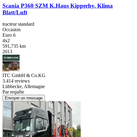
Scania P360 SZM K.Haus Kipperhy. Klima
Blatt/Luft
tracteur standard
Occasion
Euro 6
4x2
591,735 km
2013
ITC GmbH & Co.KG
3.4
14 reviews
Lübbecke, Allemagne
Par requête
Envoyer un message