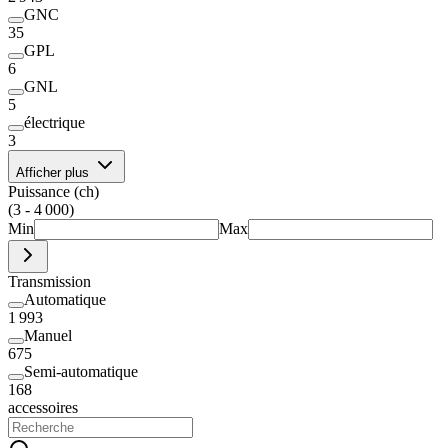
GNC
35
GPL
6
GNL
5
électrique
3
Afficher plus
Puissance (ch)
(3 - 4 000)
Min
Max
Transmission
Automatique
1 993
Manuel
675
Semi-automatique
168
accessoires