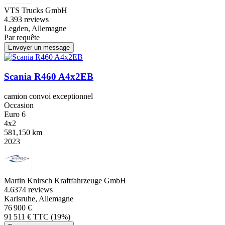
VTS Trucks GmbH
4.3
93 reviews
Legden, Allemagne
Par requête
Envoyer un message
Scania R460 A4x2EB
camion convoi exceptionnel
Occasion
Euro 6
4x2
581,150 km
2023
Martin Knirsch Kraftfahrzeuge GmbH
4.6
374 reviews
Karlsruhe, Allemagne
76 900 €
91 511 € TTC (19%)