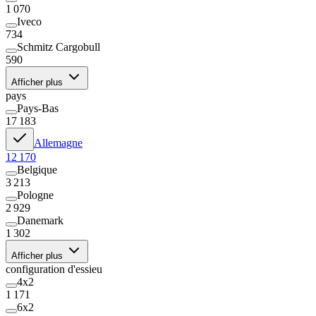
1 070
Iveco
734
Schmitz Cargobull
590
Afficher plus
pays
Pays-Bas
17 183
Allemagne
12 170
Belgique
3 213
Pologne
2 929
Danemark
1 302
Afficher plus
configuration d'essieu
4x2
1 171
6x2