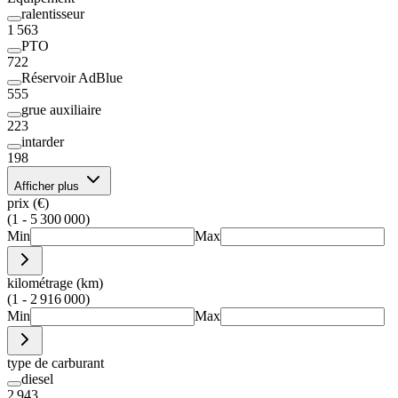
ralentisseur
1 563
PTO
722
Réservoir AdBlue
555
grue auxiliaire
223
intarder
198
Afficher plus
prix (€)
(1 - 5 300 000)
Min
Max
kilométrage (km)
(1 - 2 916 000)
Min
Max
type de carburant
diesel
2 943