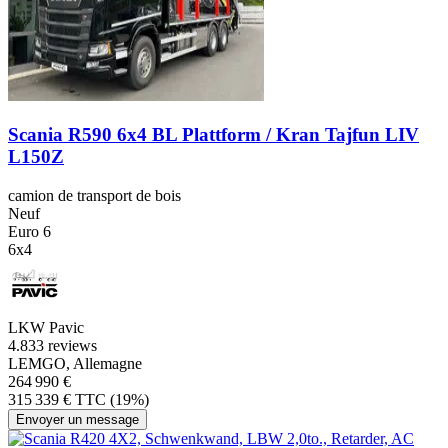
Scania R590 6x4 BL Plattform / Kran Tajfun LIV
L150Z
camion de transport de bois
Neuf
Euro 6
6x4
LKW Pavic
4.8
33 reviews
LEMGO, Allemagne
264 990 €
315 339 € TTC (19%)
Envoyer un message