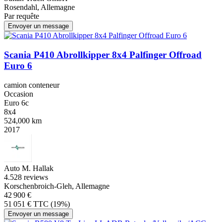
Rosendahl, Allemagne
Par requête
Envoyer un message
Scania P410 Abrollkipper 8x4 Palfinger Offroad
Euro 6
camion conteneur
Occasion
Euro 6c
8x4
524,000 km
2017
Auto M. Hallak
4.5
28 reviews
Korschenbroich-Gleh, Allemagne
42 900 €
51 051 € TTC (19%)
Envoyer un message