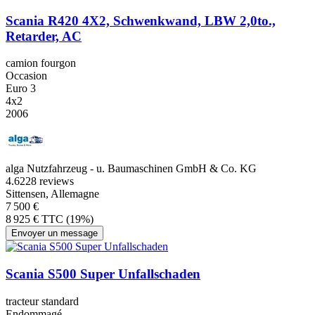
Scania R420 4X2, Schwenkwand, LBW 2,0to.,
Retarder, AC
camion fourgon
Occasion
Euro 3
4x2
2006
alga Nutzfahrzeug - u. Baumaschinen GmbH & Co. KG
4.6
228 reviews
Sittensen, Allemagne
7 500 €
8 925 € TTC (19%)
Envoyer un message
Scania S500 Super Unfallschaden
tracteur standard
Endommagé