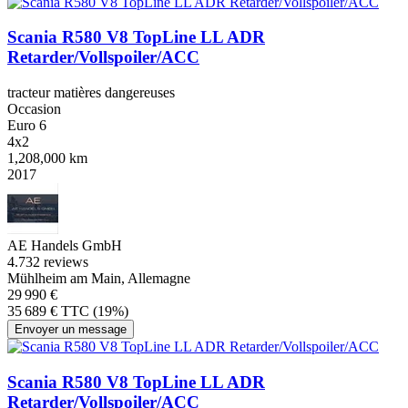
Scania R580 V8 TopLine LL ADR
Retarder/Vollspoiler/ACC
tracteur matières dangereuses
Occasion
Euro 6
4x2
1,208,000 km
2017
AE Handels GmbH
4.7
32 reviews
Mühlheim am Main, Allemagne
29 990 €
35 689 € TTC (19%)
Envoyer un message
Scania R580 V8 TopLine LL ADR
Retarder/Vollspoiler/ACC