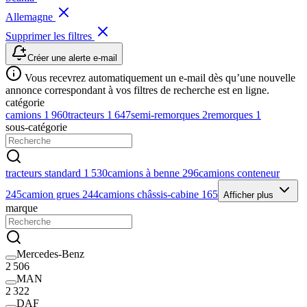
Allemagne
Supprimer les filtres
Créer une alerte e-mail
Vous recevrez automatiquement un e-mail dès qu’une nouvelle
annonce correspondant à vos filtres de recherche est en ligne.
catégorie
camions
1 960
tracteurs
1 647
semi-remorques
2
remorques
1
sous-catégorie
tracteurs standard
1 530
camions à benne
296
camions conteneur
245
camion grues
244
camions châssis-cabine
165
Afficher plus
marque
Mercedes-Benz
2 506
MAN
2 322
DAF