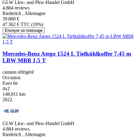
GLW Lkw- und Pkw-Handel GmbH
4.8
84 reviews
Riederich , Allemagne
39 800 €
47 362 € TTC (19%)
Envoyer un message
Mercedes-Benz Atego 1524 L Tiefkühlkoffer 7,45 m
LBW MBB 1,5 T
camion réfrigéré
Occasion
Euro 6e
4x2
148,811 km
2022
GLW Lkw- und Pkw-Handel GmbH
4.8
84 reviews
Riederich , Allemagne