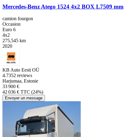
Mercedes-Benz Atego 1524 4x2 BOX L7509 mm
camion fourgon
Occasion
Euro 6
4x2
275,545 km
2020
KB Auto Eesti OÜ
4.7
352 reviews
Harjumaa, Estonie
33 900 €
42 036 € TTC (24%)
Envoyer un message