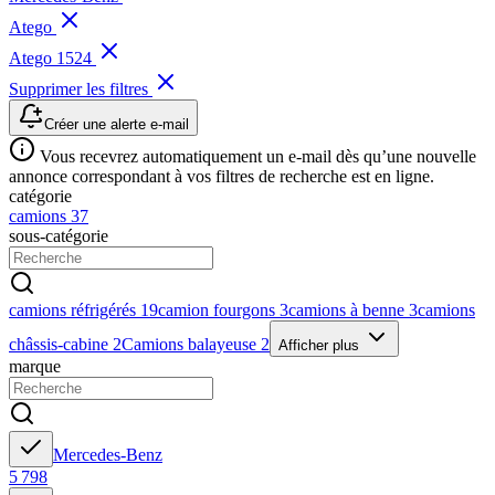
Atego
Atego 1524
Supprimer les filtres
Créer une alerte e-mail
Vous recevrez automatiquement un e-mail dès qu’une nouvelle
annonce correspondant à vos filtres de recherche est en ligne.
catégorie
camions
37
sous-catégorie
camions réfrigérés
19
camion fourgons
3
camions à benne
3
camions
châssis-cabine
2
Camions balayeuse
2
Afficher plus
marque
Mercedes-Benz
5 798