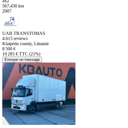
4x2
567,430 km
2007
UAB TRANSTOMAS
4.6
15 reviews
Klaipėda county, Lituanie
8 500 €
10 285 € TTC (21%)
Envoyer un message