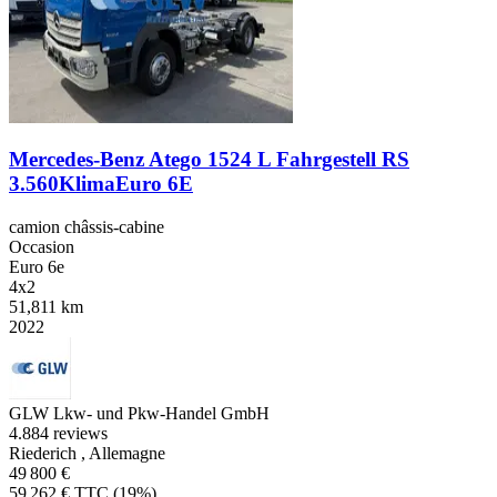
Mercedes-Benz Atego 1524 L Fahrgestell RS
3.560KlimaEuro 6E
camion châssis-cabine
Occasion
Euro 6e
4x2
51,811 km
2022
GLW Lkw- und Pkw-Handel GmbH
4.8
84 reviews
Riederich , Allemagne
49 800 €
59 262 € TTC (19%)