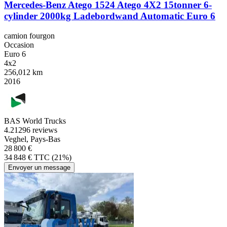
Mercedes-Benz Atego 1524 Atego 4X2 15tonner 6-
cylinder 2000kg Ladebordwand Automatic Euro 6
camion fourgon
Occasion
Euro 6
4x2
256,012 km
2016
BAS World Trucks
4.2
1296 reviews
Veghel, Pays-Bas
28 800 €
34 848 € TTC (21%)
Envoyer un message