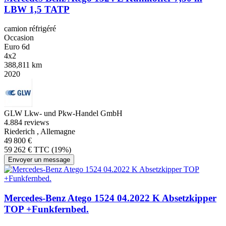
LBW 1,5 TATP
camion réfrigéré
Occasion
Euro 6d
4x2
388,811 km
2020
GLW Lkw- und Pkw-Handel GmbH
4.8
84 reviews
Riederich , Allemagne
49 800 €
59 262 € TTC (19%)
Envoyer un message
Mercedes-Benz Atego 1524 04.2022 K Absetzkipper
TOP +Funkfernbed.