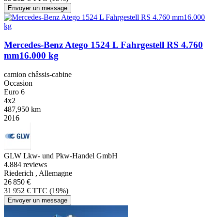
Envoyer un message
Mercedes-Benz Atego 1524 L Fahrgestell RS 4.760
mm16.000 kg
camion châssis-cabine
Occasion
Euro 6
4x2
487,950 km
2016
GLW Lkw- und Pkw-Handel GmbH
4.8
84 reviews
Riederich , Allemagne
26 850 €
31 952 € TTC (19%)
Envoyer un message