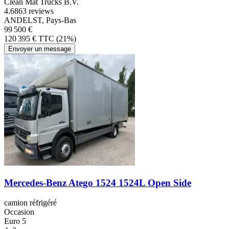
Clean Mat Trucks B.V.
4.6
863 reviews
ANDELST, Pays-Bas
99 500 €
120 395 € TTC (21%)
Envoyer un message
Mercedes-Benz Atego 1524 1524L Open Side
camion réfrigéré
Occasion
Euro 5