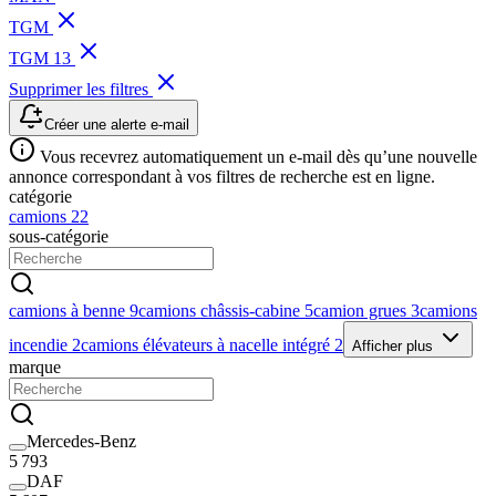
TGM
TGM 13
Supprimer les filtres
Créer une alerte e-mail
Vous recevrez automatiquement un e-mail dès qu’une nouvelle
annonce correspondant à vos filtres de recherche est en ligne.
catégorie
camions
22
sous-catégorie
camions à benne
9
camions châssis-cabine
5
camion grues
3
camions
incendie
2
camions élévateurs à nacelle intégré
2
Afficher plus
marque
Mercedes-Benz
5 793
DAF