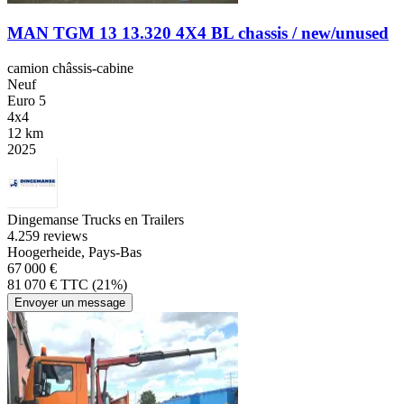
MAN TGM 13 13.320 4X4 BL chassis / new/unused
camion châssis-cabine
Neuf
Euro 5
4x4
12 km
2025
Dingemanse Trucks en Trailers
4.2
59 reviews
Hoogerheide, Pays-Bas
67 000 €
81 070 € TTC (21%)
Envoyer un message