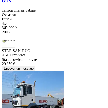
BUS
camion châssis-cabine
Occasion
Euro 4
4x4
365,000 km
2008
STAR SAN DUO
4.5
109 reviews
Starachowice, Pologne
29 850 €
Envoyer un message