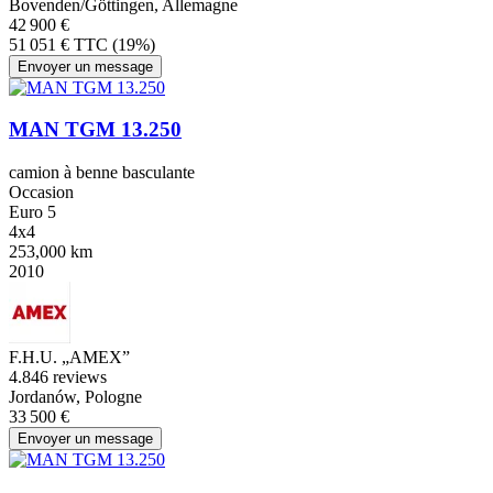
Bovenden/Göttingen, Allemagne
42 900 €
51 051 € TTC (19%)
Envoyer un message
MAN TGM 13.250
camion à benne basculante
Occasion
Euro 5
4x4
253,000 km
2010
F.H.U. „AMEX”
4.8
46 reviews
Jordanów, Pologne
33 500 €
Envoyer un message