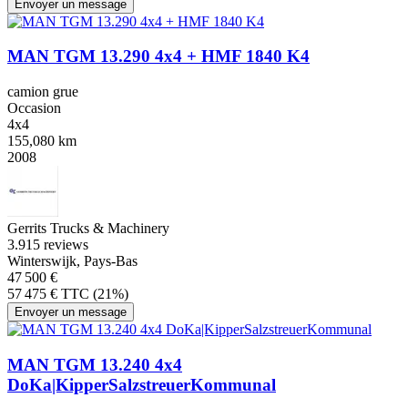
Envoyer un message
MAN TGM 13.290 4x4 + HMF 1840 K4
camion grue
Occasion
4x4
155,080 km
2008
Gerrits Trucks & Machinery
3.9
15 reviews
Winterswijk, Pays-Bas
47 500 €
57 475 € TTC (21%)
Envoyer un message
MAN TGM 13.240 4x4
DoKa|KipperSalzstreuerKommunal