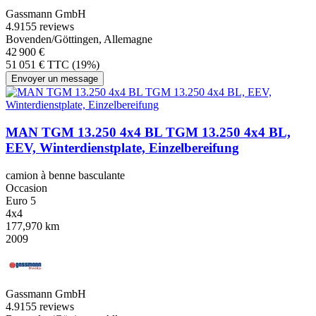
Gassmann GmbH
4.9
155 reviews
Bovenden/Göttingen, Allemagne
42 900 €
51 051 € TTC (19%)
Envoyer un message
MAN TGM 13.250 4x4 BL TGM 13.250 4x4 BL,
EEV, Winterdienstplate, Einzelbereifung
camion à benne basculante
Occasion
Euro 5
4x4
177,970 km
2009
Gassmann GmbH
4.9
155 reviews