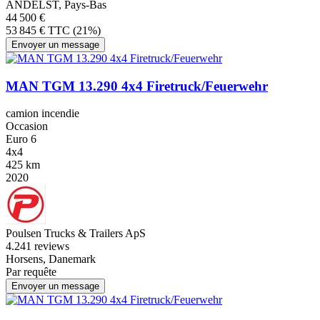
ANDELST, Pays-Bas
44 500 €
53 845 € TTC (21%)
Envoyer un message
MAN TGM 13.290 4x4 Firetruck/Feuerwehr
camion incendie
Occasion
Euro 6
4x4
425 km
2020
Poulsen Trucks & Trailers ApS
4.2
41 reviews
Horsens, Danemark
Par requête
Envoyer un message