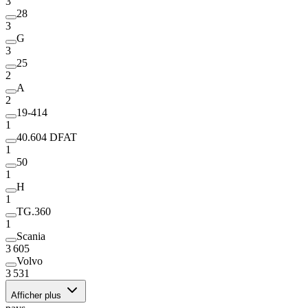
3
28
3
G
3
25
2
A
2
19-414
1
40.604 DFAT
1
50
1
H
1
TG.360
1
Scania
3 605
Volvo
3 531
Afficher plus