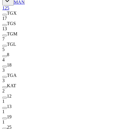
MAN
125
TGX
17
TGS
13
TGM
7
TGL
5
8
4
18
3
TGA
3
KAT
2
12
1
13
1
19
1
25