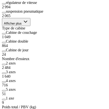
régulateur de vitesse
2 994
suspension pneumatique
2 065
Afficher plus
Type de cabine
Cabine de couchage
1 049
Cabine double
864
Cabine de jour
24
Nombre d'essieux
2 axes
2 484
3 axes
1 640
4 axes
716
5 axes
51
1 axe
9
Poids total / PBV (kg)