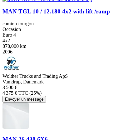
MAN TGL 10 / 12.180 4x2 with lift /ramp
camion fourgon
Occasion
Euro 4
4x2
878,000 km
2006
Wolther Trucks and Trading ApS
Vamdrup, Danemark
3 500 €
4 375 € TTC (25%)
Envoyer un message
MAN 26.430 6X6