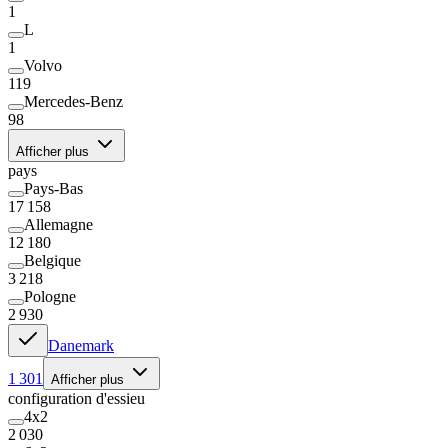
1
L
1
Volvo
119
Mercedes-Benz
98
Afficher plus
pays
Pays-Bas
17 158
Allemagne
12 180
Belgique
3 218
Pologne
2 930
Danemark
1 301
Afficher plus
configuration d'essieu
4x2
2 030