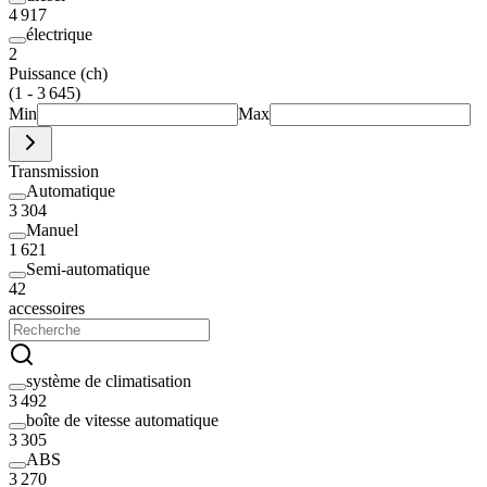
4 917
électrique
2
Puissance (ch)
(1 - 3 645)
Min
Max
Transmission
Automatique
3 304
Manuel
1 621
Semi-automatique
42
accessoires
système de climatisation
3 492
boîte de vitesse automatique
3 305
ABS
3 270