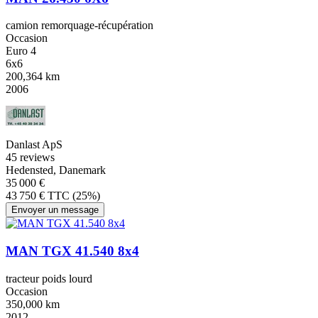
camion remorquage-récupération
Occasion
Euro 4
6x6
200,364 km
2006
Danlast ApS
4
5 reviews
Hedensted, Danemark
35 000 €
43 750 € TTC (25%)
Envoyer un message
MAN TGX 41.540 8x4
tracteur poids lourd
Occasion
350,000 km
2012