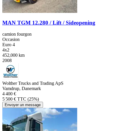
MAN TGM 12.280 / Lift / Sideopening
camion fourgon
Occasion
Euro 4
4x2
452,000 km
2008
Wolther Trucks and Trading ApS
Vamdrup, Danemark
4 400 €
5 500 € TTC (25%)
Envoyer un message