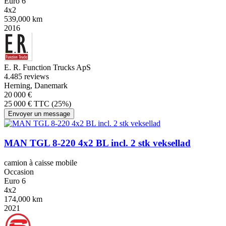
Euro 6
4x2
539,000 km
2016
E. R. Function Trucks ApS
4.4
85 reviews
Herning, Danemark
20 000 €
25 000 € TTC (25%)
Envoyer un message
MAN TGL 8-220 4x2 BL incl. 2 stk veksellad
camion à caisse mobile
Occasion
Euro 6
4x2
174,000 km
2021