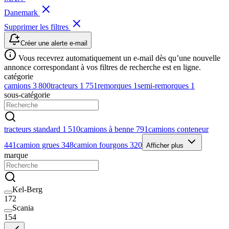
Danemark
Supprimer les filtres
Créer une alerte e-mail
Vous recevrez automatiquement un e-mail dès qu’une nouvelle
annonce correspondant à vos filtres de recherche est en ligne.
catégorie
camions
3 800
tracteurs
1 751
remorques
1
semi-remorques
1
sous-catégorie
tracteurs standard
1 510
camions à benne
791
camions conteneur
441
camion grues
348
camion fourgons
320
Afficher plus
marque
Kel-Berg
172
Scania
154