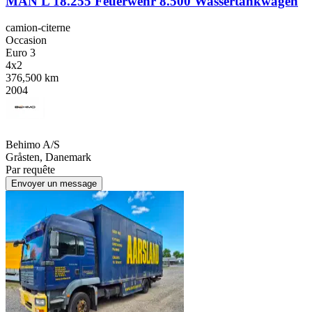
MAN L 18.255 Feuerwehr 8.500 Wassertankwagen
camion-citerne
Occasion
Euro 3
4x2
376,500 km
2004
Behimo A/S
Gråsten, Danemark
Par requête
Envoyer un message