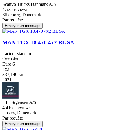
Scanvo Trucks Danmark A/S
4.5
35 reviews
Silkeborg, Danemark
Par requête
Envoyer un message
MAN TGX 18.470 4x2 BL SA
tracteur standard
Occasion
Euro 6
4x2
337,140 km
2021
HE Jørgensen A/S
4.4
161 reviews
Haslev, Danemark
Par requête
Envoyer un message