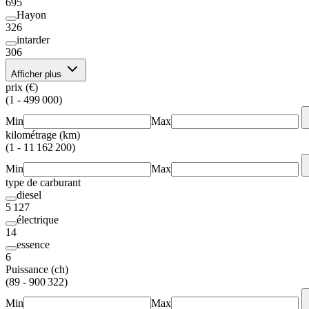
695
Hayon
326
intarder
306
Afficher plus
prix (€)
(1 - 499 000)
Min
Max
kilométrage (km)
(1 - 11 162 200)
Min
Max
type de carburant
diesel
5 127
électrique
14
essence
6
Puissance (ch)
(89 - 900 322)
Min
Max