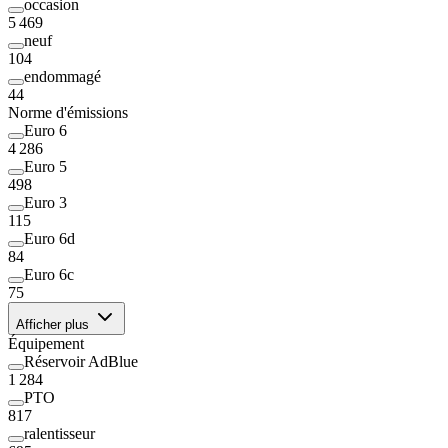
occasion
5 469
neuf
104
endommagé
44
Norme d'émissions
Euro 6
4 286
Euro 5
498
Euro 3
115
Euro 6d
84
Euro 6c
75
Afficher plus
Équipement
Réservoir AdBlue
1 284
PTO
817
ralentisseur