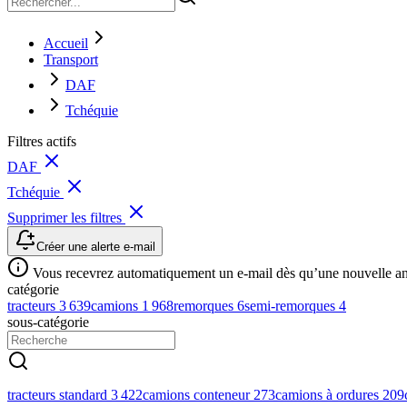
Accueil
Transport
DAF
Tchéquie
Filtres actifs
DAF
Tchéquie
Supprimer les filtres
Créer une alerte e-mail
Vous recevrez automatiquement un e-mail dès qu’une nouvelle anno
catégorie
tracteurs
3 639
camions
1 968
remorques
6
semi-remorques
4
sous-catégorie
tracteurs standard
3 422
camions conteneur
273
camions à ordures
209