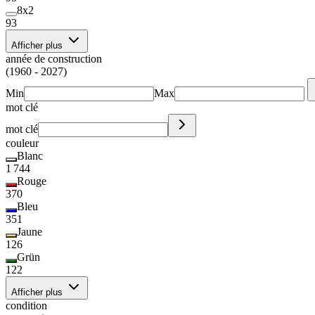
8x2
93
Afficher plus
année de construction
(1960 - 2027)
Min
Max
mot clé
mot clé
couleur
Blanc
1 744
Rouge
370
Bleu
351
Jaune
126
Grün
122
Afficher plus
condition