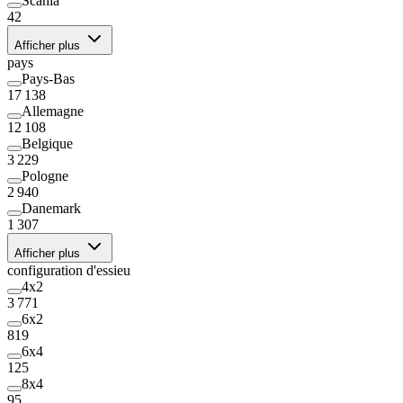
Scania
42
Afficher plus
pays
Pays-Bas
17 138
Allemagne
12 108
Belgique
3 229
Pologne
2 940
Danemark
1 307
Afficher plus
configuration d'essieu
4x2
3 771
6x2
819
6x4
125
8x4
95