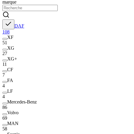
marque
DAF
108
XF
51
XG
27
XG+
11
CF
7
FA
4
LF
4
Mercedes-Benz
86
Volvo
69
MAN
58