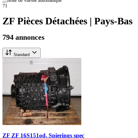
boîte de vitesse automatique
71
ZF Pièces Détachées | Pays-Bas
794 annonces
Standard
ZF ZF 16S151od, Spierings spec