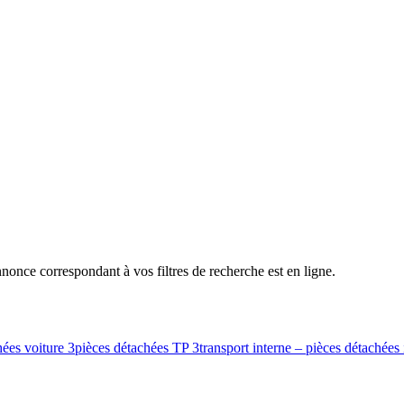
nce correspondant à vos filtres de recherche est en ligne.
hées voiture
3
pièces détachées TP
3
transport interne – pièces détachées 