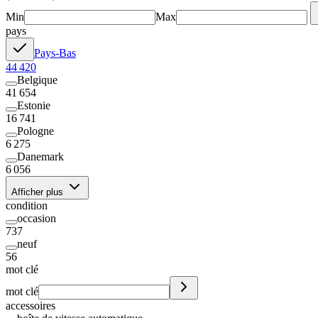
Min
Max
pays
Pays-Bas
44 420
Belgique
41 654
Estonie
16 741
Pologne
6 275
Danemark
6 056
Afficher plus
condition
occasion
737
neuf
56
mot clé
mot clé
accessoires