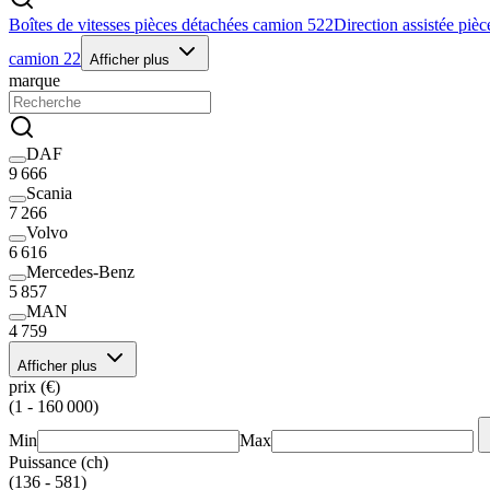
Boîtes de vitesses pièces détachées camion
522
Direction assistée piè
camion
22
Afficher plus
marque
DAF
9 666
Scania
7 266
Volvo
6 616
Mercedes-Benz
5 857
MAN
4 759
Afficher plus
prix (€)
(1 - 160 000)
Min
Max
Puissance (ch)
(136 - 581)