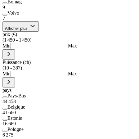
Bomag
9
Volvo
7
Afficher plus
prix (€)
(1 450 - 1 450)
Min
Max
Puissance (ch)
(10 - 387)
Min
Max
pays
Pays-Bas
44 458
Belgique
41 660
Estonie
16 669
Pologne
6 275