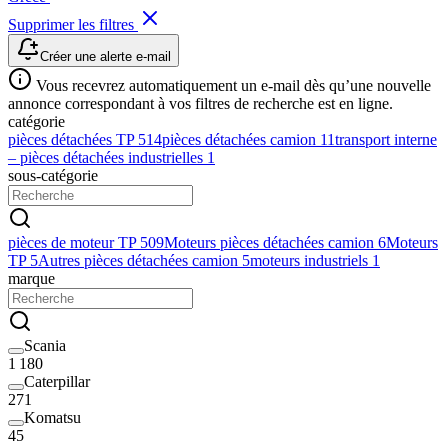
Supprimer les filtres
Créer une alerte e-mail
Vous recevrez automatiquement un e-mail dès qu’une nouvelle
annonce correspondant à vos filtres de recherche est en ligne.
catégorie
pièces détachées TP
514
pièces détachées camion
11
transport interne
– pièces détachées industrielles
1
sous-catégorie
pièces de moteur TP
509
Moteurs pièces détachées camion
6
Moteurs
TP
5
Autres pièces détachées camion
5
moteurs industriels
1
marque
Scania
1 180
Caterpillar
271
Komatsu
45