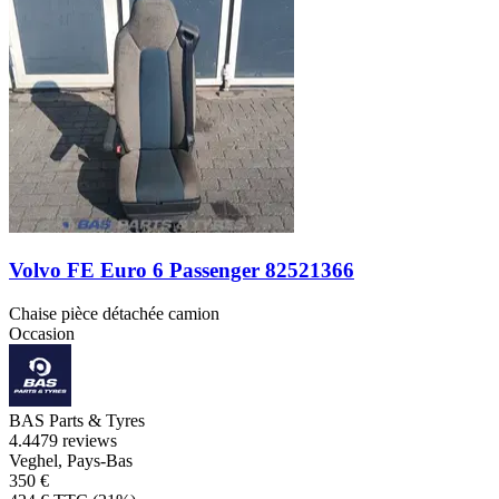
Volvo FE Euro 6 Passenger 82521366
Chaise pièce détachée camion
Occasion
BAS Parts & Tyres
4.4
479 reviews
Veghel, Pays-Bas
350 €