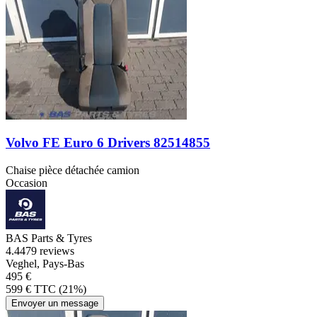
Volvo FE Euro 6 Drivers 82514855
Chaise pièce détachée camion
Occasion
BAS Parts & Tyres
4.4
479 reviews
Veghel, Pays-Bas
495 €
599 € TTC (21%)
Envoyer un message