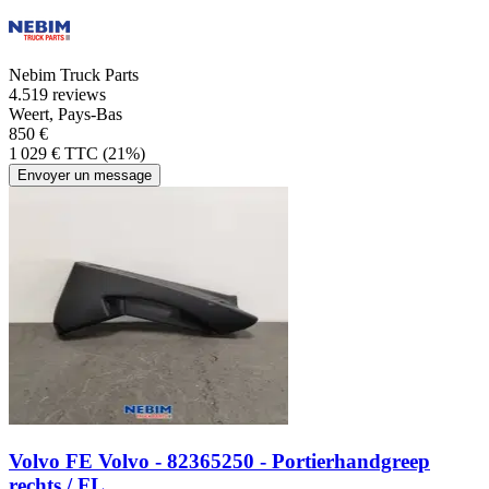
Nebim Truck Parts
4.5
19 reviews
Weert, Pays-Bas
850 €
1 029 € TTC (21%)
Envoyer un message
Volvo FE Volvo - 82365250 - Portierhandgreep
rechts / FL