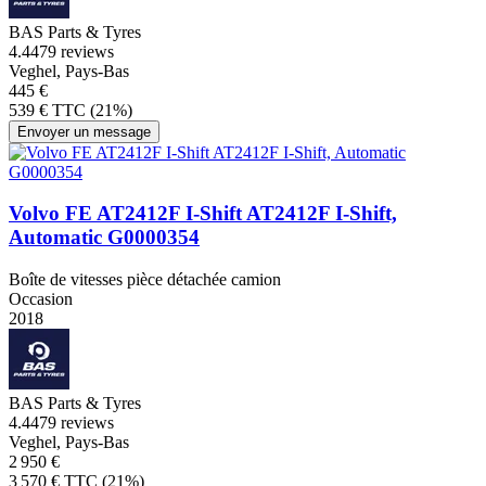
BAS Parts & Tyres
4.4
479 reviews
Veghel, Pays-Bas
445 €
539 € TTC (21%)
Envoyer un message
Volvo FE AT2412F I-Shift AT2412F I-Shift,
Automatic G0000354
Boîte de vitesses pièce détachée camion
Occasion
2018
BAS Parts & Tyres
4.4
479 reviews
Veghel, Pays-Bas
2 950 €
3 570 € TTC (21%)