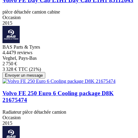
Volvo FE Day Cab L1H1 Day Cab L1H1 85112043
pièce détachée camion cabine
Occasion
2015
BAS Parts & Tyres
4.4
479 reviews
Veghel, Pays-Bas
2 750 €
3 328 € TTC (21%)
Envoyer un message
Volvo FE 250 Euro 6 Cooling package D8K
21675474
Radiateur pièce détachée camion
Occasion
2015