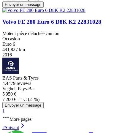
Envoyer un message
Volvo FE 280 Euro 6 D8K K2 22831028
Moteur pièce détachée camion
Occasion
Euro 6
491,827 km
2016
BAS Parts & Tyres
4.4
479 reviews
Veghel, Pays-Bas
5 950 €
7 200 € TTC (21%)
Envoyer un message
1
More pages
2
Suivant