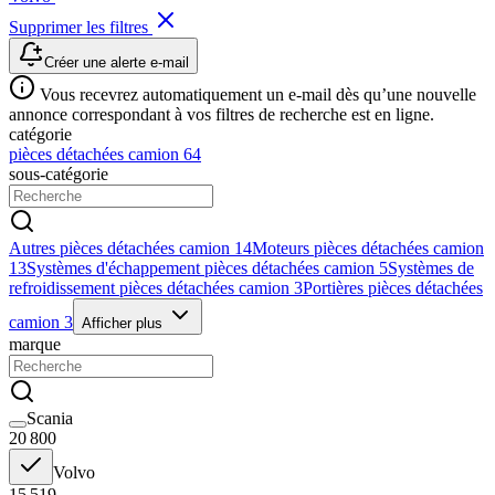
Supprimer les filtres
Créer une alerte e-mail
Vous recevrez automatiquement un e-mail dès qu’une nouvelle
annonce correspondant à vos filtres de recherche est en ligne.
catégorie
pièces détachées camion
64
sous-catégorie
Autres pièces détachées camion
14
Moteurs pièces détachées camion
13
Systèmes d'échappement pièces détachées camion
5
Systèmes de
refroidissement pièces détachées camion
3
Portières pièces détachées
camion
3
Afficher plus
marque
Scania
20 800
Volvo
15 519