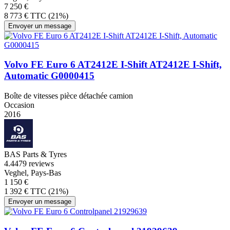
7 250 €
8 773 € TTC (21%)
Envoyer un message
Volvo FE Euro 6 AT2412E I-Shift AT2412E I-Shift,
Automatic G0000415
Boîte de vitesses pièce détachée camion
Occasion
2016
BAS Parts & Tyres
4.4
479 reviews
Veghel, Pays-Bas
1 150 €
1 392 € TTC (21%)
Envoyer un message