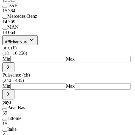
DAF
15 384
Mercedes-Benz
14 769
MAN
13 064
Afficher plus
prix (€)
(18 - 16 250)
Min
Max
Puissance (ch)
(240 - 435)
Min
Max
pays
Pays-Bas
39
Estonie
15
Italie
8