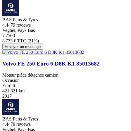
BAS Parts & Tyres
4.4
479 reviews
Veghel, Pays-Bas
7 250 €
8 773 € TTC (21%)
Envoyer un message
Volvo FE 250 Euro 6 D8K K1 85013682
Moteur pièce détachée camion
Occasion
Euro 6
421,821 km
2017
BAS Parts & Tyres
4.4
479 reviews
Veghel, Pays-Bas