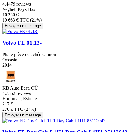
4.4
479 reviews
Veghel, Pays-Bas
16 250 €
19 663 € TTC (21%)
Envoyer un message
Volvo FE 01.13-
Phare pièce détachée camion
Occasion
2014
KB Auto Eesti OÜ
4.7
352 reviews
Harjumaa, Estonie
217 €
270 € TTC (24%)
Envoyer un message