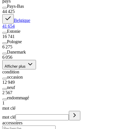
pays
Pays-Bas
44 425
Belgique
41 654
Estonie
16 741
Pologne
6 275
Danemark
6 056
Afficher plus
condition
occasion
12 949
neuf
2 567
endommagé
1
mot clé
mot clé
accessoires