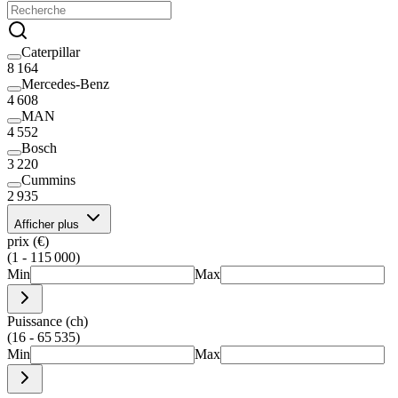
Caterpillar
8 164
Mercedes-Benz
4 608
MAN
4 552
Bosch
3 220
Cummins
2 935
Afficher plus
prix (€)
(1 - 115 000)
Min
Max
Puissance (ch)
(16 - 65 535)
Min
Max