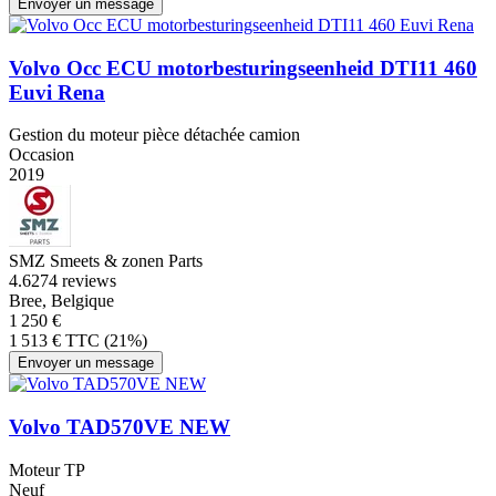
Envoyer un message
Volvo Occ ECU motorbesturingseenheid DTI11 460
Euvi Rena
Gestion du moteur pièce détachée camion
Occasion
2019
SMZ Smeets & zonen Parts
4.6
274 reviews
Bree, Belgique
1 250 €
1 513 € TTC (21%)
Envoyer un message
Volvo TAD570VE NEW
Moteur TP
Neuf