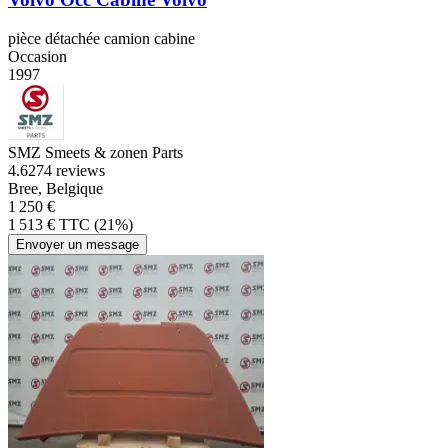
pièce détachée camion cabine
Occasion
1997
SMZ Smeets & zonen Parts
4.6
274 reviews
Bree, Belgique
1 250 €
1 513 € TTC (21%)
Envoyer un message