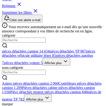
Belgique
Supprimer les filtres
Créer une alerte e-mail
Vous recevrez automatiquement un e-mail dès qu’une nouvelle
annonce correspondant à vos filtres de recherche est en ligne.
catégorie
pièces détachées camion
14 434
pièces détachées TP
987
pièces
détachées véhicule utilitaire léger
85
pièces détachées autobus
7
pièces détachées voiture
5
Afficher plus
sous-catégorie
Autres pièces détachées camion
2 060
Contrôleurs pièces détachées
camion
1 209
Pièces détachées cabine pièces détachées camion
1 036
Pièce détachée moteur pièces détachées camion
848
pièces de
moteur TP
782
Afficher plus
marque