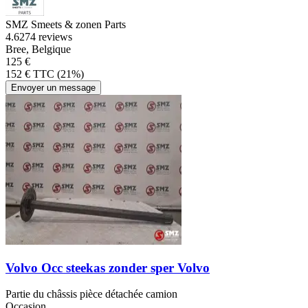
SMZ Smeets & zonen Parts
4.6
274 reviews
Bree, Belgique
125 €
152 € TTC (21%)
Envoyer un message
Volvo Occ steekas zonder sper Volvo
Partie du châssis pièce détachée camion
Occasion