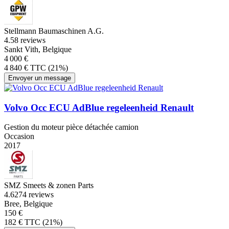
Stellmann Baumaschinen A.G.
4.5
8 reviews
Sankt Vith, Belgique
4 000 €
4 840 € TTC (21%)
Envoyer un message
Volvo Occ ECU AdBlue regeleenheid Renault
Gestion du moteur pièce détachée camion
Occasion
2017
SMZ Smeets & zonen Parts
4.6
274 reviews
Bree, Belgique
150 €
182 € TTC (21%)