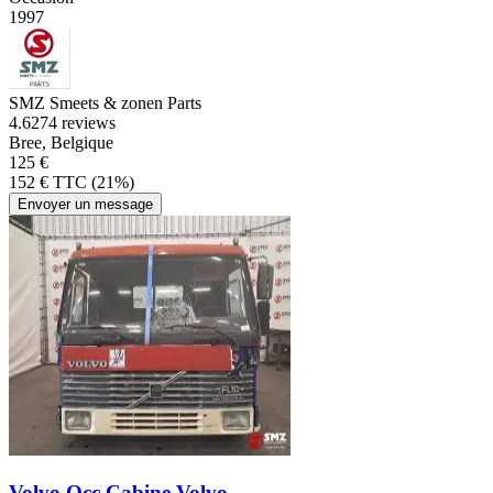
1997
SMZ Smeets & zonen Parts
4.6
274 reviews
Bree, Belgique
125 €
152 € TTC (21%)
Envoyer un message
Volvo Occ Cabine Volvo